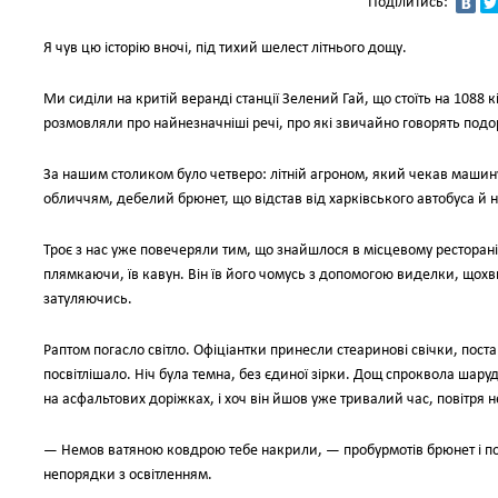
Поділитись:
Я чув цю історію вночі, під тихий шелест літнього дощу.
Ми сиділи на критій веранді станції Зелений Гай, що стоїть на 1088
розмовляли про найнезначніші речі, про які звичайно говорять под
За нашим столиком було четверо: літній агроном, який чекав машин
обличчям, дебелий брюнет, що відстав від харківського автобуса й но
Троє з нас уже повечеряли тим, що знайшлося в місцевому ресторані,
плямкаючи, їв кавун. Він їв його чомусь з допомогою виделки, щохв
затуляючись.
Раптом погасло світло. Офіціантки принесли стеаринові свічки, пост
посвітлішало. Ніч була темна, без єдиної зірки. Дощ спроквола шаруд
на асфальтових доріжках, і хоч він йшов уже тривалий час, повітря не
— Немов ватяною ковдрою тебе накрили, — пробурмотів брюнет і поч
непорядки з освітленням.