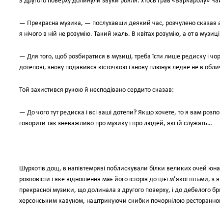
З другого поверху долинули звуки рояля: хтось грав «Баркаролу» Ча
— Прекрасна музика, — послухавши деякий час, розчулено сказав аг
я нічого в ній не розумію. Такий жаль. В квітах розумію, а от в музиці
— Для того, щоб розбиратися в музиці, треба їсти лише редиску і чо
дотепові, знову подавився кісточкою і знову плюнув ледве не в обл
Той захистився рукою й несподівано сердито сказав:
— До чого тут редиска і всі ваші дотепи? Якщо хочете, то я вам розпов
говорити так зневажливо про музику і про людей, які їй служать…
Шурхотів дощ, в напівтемряві поблискували білки великих очей юнака
розповісти і яке відношення має його історія до цієї м’якої пітьми, 
прекрасної музики, що долинала з другого поверху, і до дебелого 
херсонським кавуном, наштрикуючи скибки почорнілою ресторанн