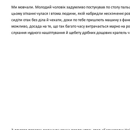
Ми мовчали. Молодий чоловік задумливо постукував по столу пальцям
цьому зітханні чулася і втома людини, якій набридли нескінченні ро
сидіти отак без діла й чекати, доки по тебе пришлють машину з фане
можливо, досада на те, що так багато часу витрачається марно на р
слухання нудного нашіптування й щебету дрібних дощових крапель чи