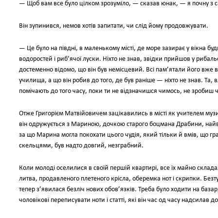
— Щоб вам все було цілком зрозуміло, — сказав юнак, — я почну з с
Він зупинився, немов хотів запитати, чи слід йому продовжувати.
— Це було на півдні, в маленькому місті, де море зазирає у вікна буди
водоростей і риб’ячої луски. Ніхто не знав, звідки прийшов у рибал
достеменно відомо, що він був немісцевий. Всі пам’ятали його вже 
училища, а що він робив до того, де був раніше — ніхто не знав. Та, в
помічають до того часу, поки ти не відзначишся чимось, не зробиш 
Отже Григорієм Матвійовичем зацікавились в місті як учителем муз
він одружується з Мариною, дочкою старого боцмана Драбини, найвро
за що Марина могла покохати цього чудія, який тільки й вмів, що гр
скельцями, був надто довгий, незграбний.
Коли молоді оселилися в своїй першій квартирі, все їх майно склад
литва, продавленого плетеного крісла, оберемка нот і скрипки. Безт
тепер з’явилася безліч нових обов’язків. Треба було ходити на базар
чоловікові переписувати ноти і статті, які він час од часу надсилав