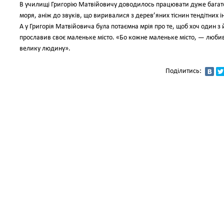
В училищі Григорію Матвійовичу доводилось працювати дуже багато,
моря, аніж до звуків, що виривалися з дерев’яних тіснин тендітних і
А у Григорія Матвійовича була потаємна мрія про те, щоб хоч один з
прославив своє маленьке місто. «Бо кожне маленьке місто, — люби
велику людину».
Поділитись: