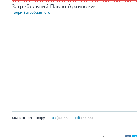
Загребельний Павло Архипович
Твори Загребельного
Скачати текст твору:
txt
(38 КБ)
pdf
(75 КБ)