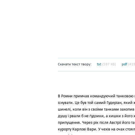
Скачати текст твору:
txt
(597 КБ)
pdf
(419
В Ромни примчав командуючий танковою груп
iснувати. Це був той самий Гудерiан, який
шинелi, коли вiн з своїми танками захопив А
душу i рвали б не ґудзики, а кишки з його
припущення. Через рiк пiсля Австрiї його 
курорту Карловi Вари. У чехiв на очах стоя