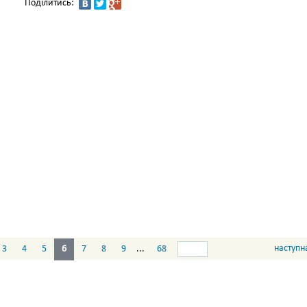
Поділитись:
наступн
3
4
5
6
7
8
9
...
68