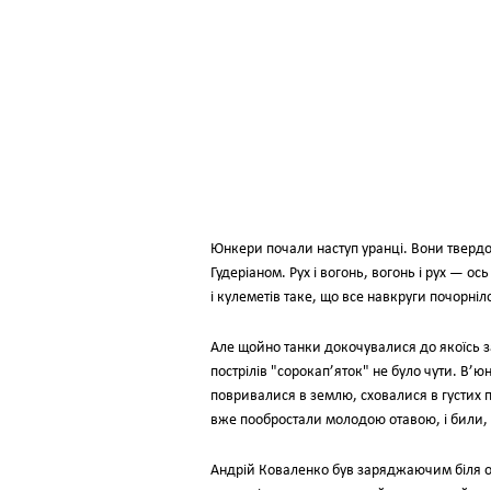
Юнкери почали наступ уранцi. Вони тверд
Гудерiаном. Рух i вогонь, вогонь i рух — о
i кулеметiв таке, що все навкруги почорнiл
Але щойно танки докочувалися до якоїсь за
пострiлiв "сорокап’яток" не було чути. В’ю
повривалися в землю, сховалися в густих 
вже пообростали молодою отавою, i били,
Андрiй Коваленко був заряджаючим бiля од