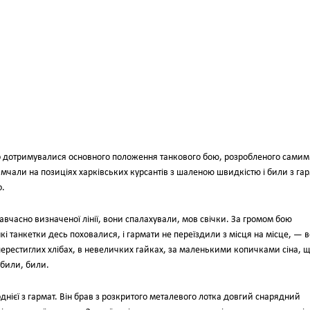
о дотримувалися основного положення танкового бою, розробленого самим
сь мчали на позицiях харкiвських курсантiв з шаленою швидкiстю i били з га
о.
вчасно визначеної лiнiї, вони спалахували, мов свiчки. За громом бою
нкi танкетки десь поховалися, i гармати не переїздили з мiсця на мiсце, — 
перестиглих хлiбах, в невеличких гайках, за маленькими копичками сiна, 
 били, били.
нiєї з гармат. Вiн брав з розкритого металевого лотка довгий снарядний