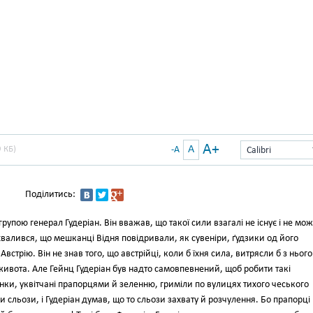
A+
A
 КБ)
-A
Calibri
Поділитись:
ою генерал Гудерiан. Вiн вважав, що такої сили взагалi не iснує i не мо
 хвалився, що мешканцi Вiдня повiдривали, як сувенiри, ґудзики од його
встрiю. Вiн не знав того, що австрiйцi, коли б їхня сила, витрясли б з нього
 живота. Але Гейнц Гудерiан був надто самовпевнений, щоб робити такi
танки, уквiтчанi прапорцями й зеленню, гримiли по вулицях тихого чеського
ли сльози, i Гудерiан думав, що то сльози захвату й розчулення. Бо прапорцi