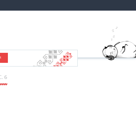
И
C. 6