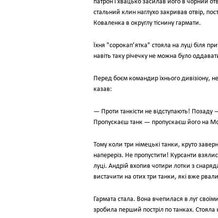
патрон i хвацько засилав його в чорний отв
стальний клин наглухо закривав отвiр, пос
Коваленка в округлу тiснину гармати.
Їхня "сорокап’ятка" стояла на луцi бiля п
навiть таку рiчечку не можна було оддават
Перед боєм командир їхнього дивiзiону, н
казав:
— Проти танкiсти не вiдступають! Позаду
Пропускаєш танк — пропускаєш його на Мо
Тому коли три нiмецькi танки, круто завер
наперерiз. Не пропустити! Курсанти взялися
луцi. Андрiй вхопив чотири лотки з снаряд
вистачити на отих три танки, якi вже рвал
Гармата стала. Вона вчепилася в луг сво
зробила перший пострiл по танках. Стояла