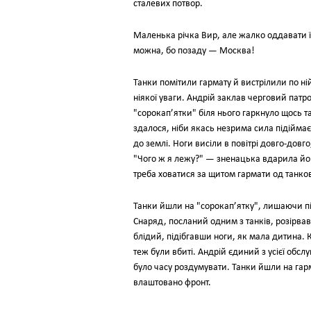
сталевих потвор.
Маленька рiчка Вир, але жалко оддавати ї
можна, бо позаду — Москва!
Танки помiтили гармату й вистрiлили по нi
нiякої уваги. Андрiй заклав черговий патро
"сорокап’ятки" бiля нього гаркнуло щось т
здалося, нiби якась незрима сила пiдiйма
до землi. Ноги висiли в повiтрi довго-довг
"Чого ж я лежу?" — зненацька вдарила його
треба ховатися за щитом гармати од танко
Танки йшли на "сорокап’ятку", лишаючи пiс
Снаряд, посланий одним з танкiв, розiрвав
блiдий, пiдiбгавши ноги, як мала дитина. К
теж були вбитi. Андрiй єдиний з усiєї обс
було часу роздумувати. Танки йшли на гарм
влаштовано фронт.