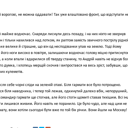
ї вороговi, не можна оддавати! Так уже влаштовано фронт, що вiдступати н
й майже водночас. Снаряди лиснули десь позаду, i на них нiхто не звернув
н i тiльки нахилився над лотком, як раптом замiсть звичного пострiлу рiдної
аке велике й страшне, що вiн од несподiванки упав на землю. Тодi йому
є його ноги високо в повiтря, залишаючи водночас голову мiцно притиснут
о, а коли впали i вдарилися об тверду станину, то Андрiй навiть не вiдчув бо
 думка, i хлопець мерщiй скочив i випростався на весь зрiст, забувши, що
вих кулеметiв.
ля себе чорнi слiди на зеленiй отавi. Бiля гармати все було потрощено.
ся бiля наводчика, i тепер той лежав, одкинутий далеко вбiк, непорушний,
омандир гармати ще стогнав, але його стогiн щомитi ставав тихiшим. Всi iн
луги лишився живим. Його навiть не поранило. Це було чудо, але над цим не
ату, вони хотiли сьогоднi бути вже по той бiк рiчки. Вони йшли на Москву!