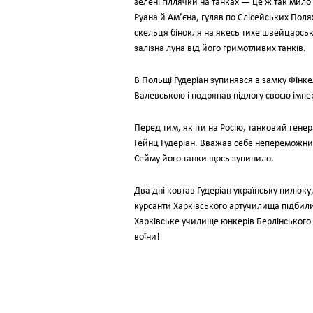
зеленi гiллячки на танках — це ж так мил
Руана й Ам’єна, гуляв по Єлiсейських Пол
скельця бiнокля на якесь тихе швейцарське 
залiзна луна вiд його гримотливих танкiв.
В Польщi Гудерiан зупинявся в замку Фiнке
Валевською i подряпав пiдлогу своєю iмпе
Перед тим, як iти на Росiю, танковий гене
Гейнц Гудерiан. Вважав себе непереможним
Сейму його танки щось зупинило.
Два днi ковтав Гудерiан українську пилюку
курсанти Харкiвського артучилища пiдбили 
Харкiвське училище юнкерiв Берлiнського 
воїни!