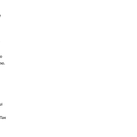
е
ою
лю.
шi
 Так