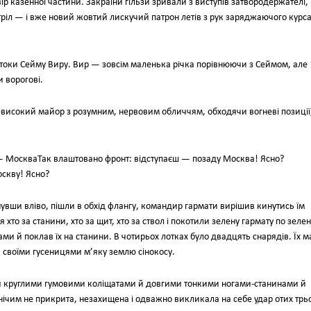
iр казенної частини. Закраїни гiльзи зривали з виступiв затвородержателi,
трiл — i вже новий жовтий лискучий патрон летiв з рук заряджаючого курс
ритоки Сейму Виру. Вир — зовсiм маленька рiчка порiвнюючи з Сеймом, але
и вороговi.
евисокий майор з розумним, нервовим обличчям, обходячи вогневi позицiї
 — МоскваТак влаштовано фронт: вiдступаєш — позаду Москва! Ясно?
скву! Ясно?
нувши влiво, пiшли в обхiд флангу, командир гармати вирiшив кинутись їм
 хто за станини, хто за щит, хто за ствол i покотили зелену гармату по зелен
ами й поклав їх на станини. В чотирьох лотках було двадцять снарядiв. Їх м
и своїми гусеницями м’яку землю сiнокосу.
їми круглими гумовими колiщатами й довгими тонкими ногами-станинами й
 нiчим не прикрита, незахищена i одважно викликала на себе удар отих трь