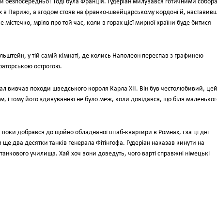
о й безпосередньо! Тодi була Францiя. Гудерiан милувався готичними собор
ях в Парижi, а згодом стояв на франко-швейцарському кордонi й, наставив
мiстечко, мрiяв про той час, коли в горах цiєї мирної країни буде битися
льштейн, у тiй самiй кiмнатi, де колись Наполеон переспав з графинею
раторською острогою.
рал вивчав походи шведського короля Карла ХІІ. Вiн був честолюбивий, це
, i тому його здивуванню не було меж, коли довiдався, що бiля маленьког
, поки добрався до щойно обладнаної штаб-квартири в Ромнах, i за цi днi
ще два десятки танкiв генерала Фiтiнгофа. Гудерiан наказав кинути на
танкового училища. Хай хоч вони доведуть, чого вартi справжнi нiмецькi