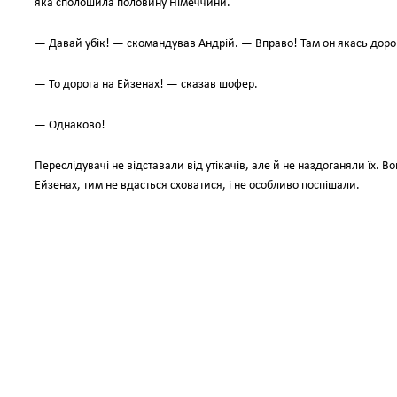
яка сполошила половину Нiмеччини.
— Давай убiк! — скомандував Андрiй. — Вправо! Там он якась доро
— То дорога на Ейзенах! — сказав шофер.
— Однаково!
Переслiдувачi не вiдставали вiд утiкачiв, але й не наздоганяли їх. В
Ейзенах, тим не вдасться сховатися, i не особливо поспiшали.