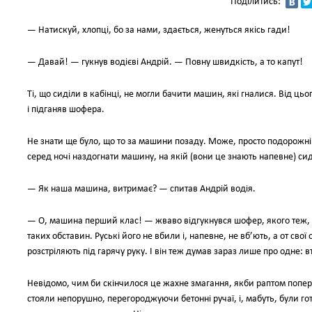
Поділитись:
— Натискуй, хлопцi, бо за нами, здається, женуться якiсь гади!
— Давай! — гукнув водiєвi Андрiй. — Повну швидкiсть, а то капут!
Тi, що сидiли в кабiнцi, не могли бачити машин, якi гналися. Вiд ць
i пiдганяв шофера.
Не знати ще було, що то за машини позаду. Може, просто подорожнi?
серед ночi наздогнати машину, на якiй (вони це знають напевне) си
— Як наша машина, витримає? — спитав Андрiй водiя.
— О, машина перший клас! — жваво вiдгукнувся шофер, якого теж, м
таких обставин. Руськi його не вбили i, напевне, не вб’ють, а от свої
розстрiляють пiд гарячу руку. І вiн теж думав зараз лише про одне: в
Невiдомо, чим би скiнчилося це жахне змагання, якби раптом попер
стояли непорушно, перегороджуючи бетоннi ручаї, i, мабуть, були гот