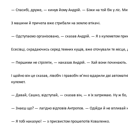
— Спасибi, друже, — кинув йому Андрiй. — Бiжи на той бiк у лiс. М
З машини й причепа вже стрибали на землю втiкачi.
— Одступаємо органiзовано, — сказав Андрiй. — Я з кулеметом прикри
Есесiвцi, скрадаючись серед темних кущiв, вже оточували те мiсце,
— Першими не стрiляти, — наказав Андрiй. — Хай вони починають. М
І щойно вiн це сказав, лiвобiч i правобiч м’яко вдарили двi автоматнi
кулемет.
— Давай, Сашко, вiдступай, — сказав вiн, — я їх затримаю. Ну ж бо
— Знаєш що? — лагiдно вiдповiв Антропов. — Одiйди й не впливай на
— Я тобi наказую! — з присвистом прошепотiв Коваленко.