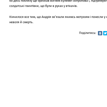
бо десь поблизу ще бризкав вогнем кулемет Антропова i, пiдтримуючи
солдатськi гвинтiвки, що були в руках у втiкачiв.
Кiнчилося все тим, що Андрiя зв’язали якимсь мотуззям i понесли у н
неволя й смерть.
Поділитись: