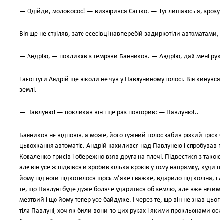
— Одiйди, молокосос! — визвiрився Сашко. — Тут лишаюсь я, зрозум
Вiя ще не стрiляв, зате есесiвцi навперебiй задиркотiли автоматами, i
— Андрiю, — покликав з темряви Банников. — Андрiю, дай менi ру
Такої туги Андрiй ще нiколи не чув у Павлуниному голосi. Вiн кинувся
землi.
— Павлуню! — покликав вiн i ще раз повторив: — Павлуню!..
Банников не вiдповiв, а може, його тужний голос забив рiзкий трiск
цьвохкання автоматiв. Андрiй нахилився над Павлунею i спробував пi
Коваленко присiв i обережно взяв друга на плечi. Пiдвестися з тако
але вiн усе ж пiдвiвся й зробив кiлька крокiв у тому напрямку, куди
йому пiд ноги пiдкотилося щось м’яке i важке, вдарило пiд колiна, 
те, що Павлунi буде дуже боляче ударитися об землю, але вже нiчим 
мертвий i що йому тепер усе байдуже. І через те, що вiн не знав цьог
тiла Павлунi, хоч як били вони по цих руках i якими прокльонами о