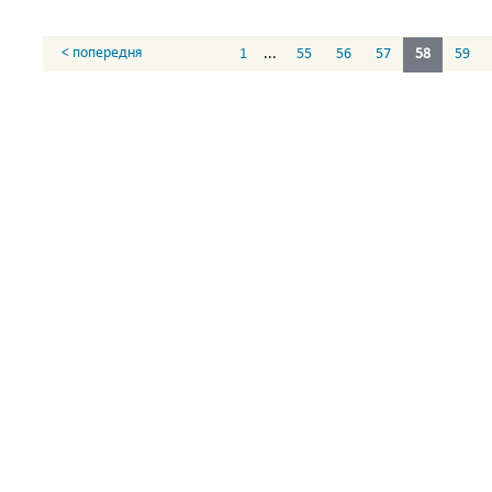
< попередня
1
...
55
56
57
58
59