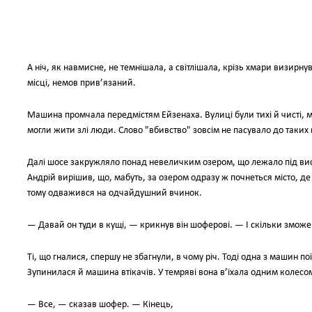
А нiч, як навмисне, не темнiшала, а свiтлiшала, крiзь хмари визирну
мiсцi, немов прив’язаний.
Машина промчала передмiстям Ейзенаха. Вулицi були тихi й чистi, м
могли жити злi люди. Слово "вбивство" зовсiм не пасувало до таких
Далi шосе закружляло понад невеличким озером, що лежало пiд ви
Андрiй вирiшив, що, мабуть, за озером одразу ж почнеться мiсто, де ї
тому одважився на одчайдушний вчинок.
— Давай он туди в кущi, — крикнув вiн шоферовi. — І скiльки змож
Тi, що гналися, спершу не збагнули, в чому рiч. Тодi одна з машин по
Зупинилася й машина втiкачiв. У темрявi вона в’їхала одним колесо
— Все, — сказав шофер. — Кiнець,