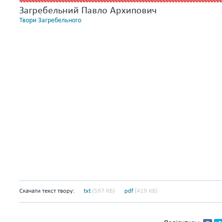
Загребельний Павло Архипович
Твори Загребельного
Скачати текст твору:
txt
(597 КБ)
pdf
(419 КБ)