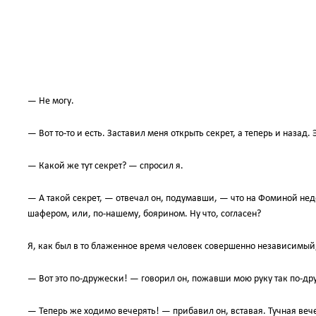
— Не могу.
— Вот то-то и есть. Заставил меня открыть секрет, а теперь и назад
— Какой же тут секрет? — спросил я.
— А такой секрет, — отвечал он, подумавши, — что на Фоминой неде
шафером, или, по-нашему, боярином. Ну что, согласен?
Я, как был в то блаженное время человек совершенно независимый, 
— Вот это по-дружески! — говорил он, пожавши мою руку так по-дру
— Теперь же ходимо вечерять! — прибавил он, вставая. Тучная ве