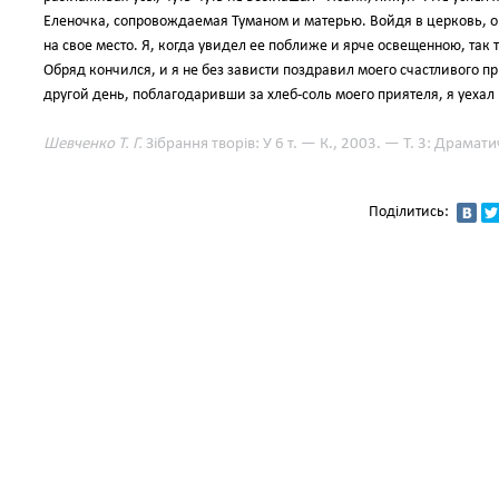
Еленочка, сопровождаемая Туманом и матерью. Войдя в церковь, о
на свое место. Я, когда увидел ее поближе и ярче освещенною, так 
Обряд кончился, и я не без зависти поздравил моего счастливого пр
другой день, поблагодаривши за хлеб-соль моего приятеля, я уехал 
Шевченко Т. Г.
Зібрання творів: У 6 т. — К., 2003. — Т. 3: Драмати
Поділитись: