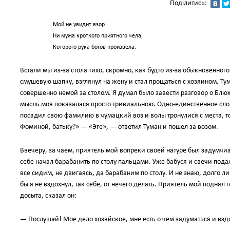
Поділитись:
Мой не увидит взор
Ни мужа кроткого приятного чела,
Которого рука богов произвела.
Встали мы из-за стола тихо, скромно, как будто из-за обыкновенног
смушевую шапку, взглянул на жену и стал прощаться с хозяином. Тум
совершенно немой за столом. Я думал было завести разговор о Блюх
мысль моя показалася просто тривиальною. Одно-единственное слово,
посадил свою фамилию в чумацкий воз и волы тронулися с места, то 
Фоминой, батьку?» — «Эге», — ответил Туман и пошел за возом.
Ввечеру, за чаем, приятель мой вопреки своей натуре был задумчиа 
себе начал барабанить по столу пальцами. Уже бабуся и свечи пода
все сидим, не двигаясь, да барабаним по столу. И не знаю, долго 
бы я не вздохнул, так себе, от нечего делать. Приятель мой поднял
досыта, сказал он:
— Послушай! Мое дело хозяйское, мне есть о чем задуматься и вздо