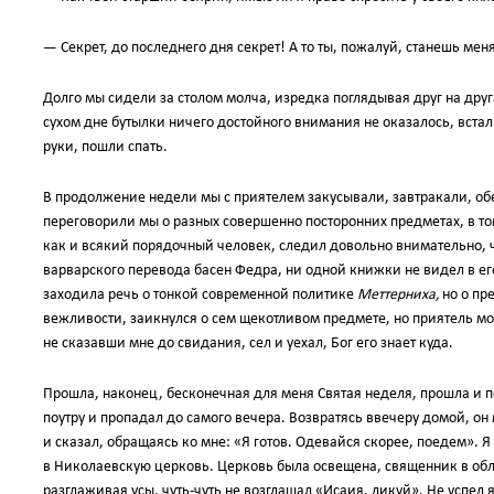
— Секрет, до последнего дня секрет! А то ты, пожалуй, станешь мен
Долго мы сидели за столом молча, изредка поглядывая друг на друга
сухом дне бутылки ничего достойного внимания не оказалось, встал
руки, пошли спать.
В продолжение недели мы с приятелем закусывали, завтракали, об
переговорили мы о разных совершенно посторонних предметах, в том
как и всякий порядочный человек, следил довольно внимательно, ч
варварского перевода басен Федра, ни одной книжки не видел в ег
заходила речь о тонкой современной политике
Меттерниха,
но о пр
вежливости, заикнулся о сем щекотливом предмете, но приятель мо
не сказавши мне до свидания, сел и уехал, Бог его знает куда.
Прошла, наконец, бесконечная для меня Святая неделя, прошла и 
поутру и пропадал до самого вечера. Возвратясь ввечеру домой, он
и сказал, обращаясь ко мне: «Я готов. Одевайся скорее, поедем». Я
в Николаевскую церковь. Церковь была освещена, священник в обл
разглаживая усы, чуть-чуть не возглашал «Исаия, ликуй». Не успел 