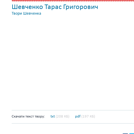
Шевченко Тарас Григорович
Твори Шевченка
Скачати текст твору:
txt
(208 КБ)
pdf
(197 КБ)