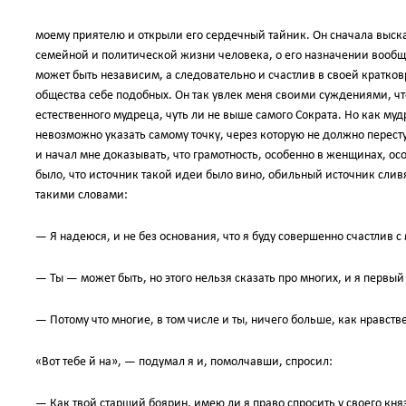
моему приятелю и открыли его сердечный тайник. Он сначала выска
семейной и политической жизни человека, о его назначении вообще
может быть независим, а следовательно и счастлив в своей кратк
общества себе подобных. Он так увлек меня своими суждениями, что
естественного мудреца, чуть ли не выше самого Сократа. Но как муд
невозможно указать самому точку, через которую не должно пересту
и начал мне доказывать, что грамотность, особенно в женщинах, о
было, что источник такой идеи было вино, обильный источник слив
такими словами:
— Я надеюся, и не без основания, что я буду совершенно счастлив с
— Ты — может быть, но этого нельзя сказать про многих, и я первый
— Потому что многие, в том числе и ты, ничего больше, как нравст
«Вот тебе й на», — подумал я и, помолчавши, спросил:
— Как твой старший боярин, имею ли я право спросить у своего княз