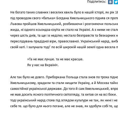
Поділитись:
Не богато таких славних і веселих хвиль було в нашій історії, як рік 
під проводом свого »батька« Богдана Хмельницького підняв ся проти 
Львова пройшов Хмельницький, розбиваючи і розгоняючи польське ві
жида, нї одного ксьондза-єзуїта не стало на Українї. А з ними не стал
через шість днїв, та ще і в неділю; нестало безправств та безкарних
переслідувань прадїдної віри, православної. Український нарід, виби
своїй хатї. І залунала тоді’ по всїй широкій нашій землї одна весела п
»Та не має лучше. та не має красше.
Як у нас на Вкраїнї«.
Але так було не довго. Приборкана Польща стала знов по троха підн
Хмельницькому, зрадили та стали нищити Україну, а й Москва тайк
самостійної української держави. До того й сам Хмельницький, впро
не мав досить ясного політичного світогляду, та хитав ся на всі боки.
тоді український нарід стояв під зглядом культури не так, як нинї і не
себе те. що було для нього погане, але не знав, як здобути собі те, щ