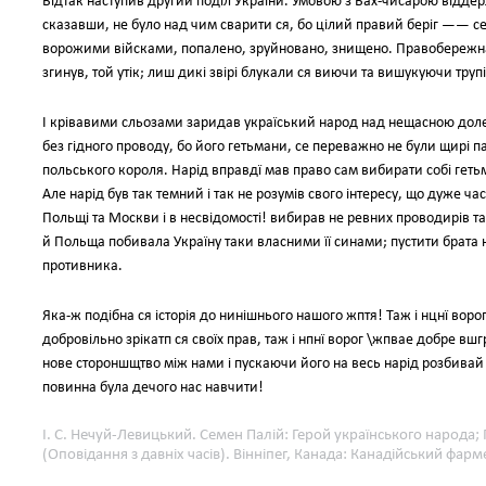
Відтак наступив другий подїл України. Умовою з Бах-чисарою віддерл
сказавши, не було над чим сварити ся, бо цілий правий беріг —— се
ворожими війсками, попалено, зруйновано, знищено. Правобережна
згинув, той утік; лиш дикі звірі блукали ся виючи та вишукуючи трупі
І крівавими сльозами заридав україський народ над нещасною долею
без гідного проводу, бо його гетьмани, се переважно не були щирі п
польського короля. Нарід вправдї мав право сам вибирати собі геть
Але нарід був так темний і так не розумів свого інтересу, що дуже ча
Польщі та Москви і в несвідомості! вибирав не ревних проводирів та 
й Польща побивала Україну таки власними її синами; пустити брата 
противника.
Яка-ж подібна ся історія до нинішнього нашого жптя! Таж і нцнї ворог
добровільно зрікатп ся своїх прав, таж і нпнї ворог \жпвае добре вш
нове стороншщтво між нами і пускаючи його на весь нарід розбивай та
повинна була дечого нас навчити!
І. С. Нечуй-Левицький. Семен Палій: Герой українського народа
(Оповідання з давніх часів). Вінніпег, Канада: Канадійський фар