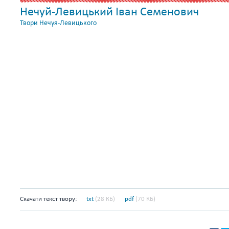
Нечуй-Левицький Іван Семенович
Твори Нечуя-Левицького
Скачати текст твору:
txt
(28 КБ)
pdf
(70 КБ)