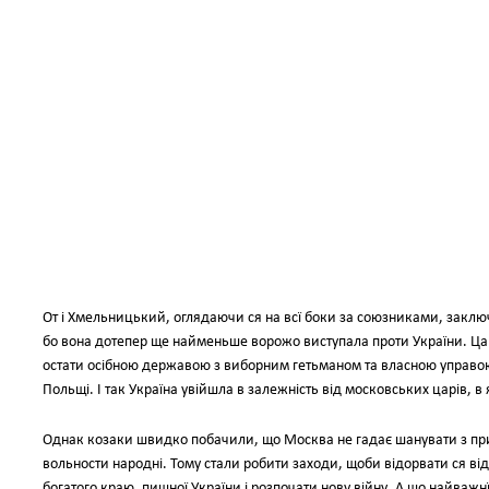
От і Хмельницький, оглядаючи ся на всї боки за союзниками, заклю
бо вона дотепер ще найменьше ворожо виступала проти України. Ца
остати осібною державою з виборним гетьманом та власною управою
Польщі. І так Україна увійшла в залежність від московських царів, в 
Однак козаки швидко побачили, що Москва не гадає шанувати з пр
вольности народні. Тому стали робити заходи, щоби відорвати ся ві
богатого краю, пишної України і розпочати нову війну. А що найважн