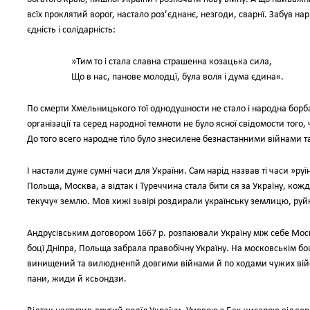
всїх проклятий ворог, настало роз’єднанє, незгоди, сварнї. Забув на
єдність і солідарність:
»Тим то і стала славна страшенна козацька сила,
Що в нас, панове молодцї, була воля і дума єдина«.
По смерти Хмельницького тої однодушности не стало і народна борба 
організації та серед народної темноти не було ясної свідомости того,
До того всего народне тїло було знесилене безнастанними війнами та п
І настали дуже сумні часи для України. Сам нарід назвав ті часи »ру
Польща, Москва, а відтак і Туреччина стала бити ся за Україну, кож
текучу« землю. Мов хижі зьвірі роздирали українську землицю, руйн
Андрусівським договором 1667 р. розпаювали Україну між себе Моск
боцї Дніпра, Польща забрала правобічну Україну. На московськім боц
винищений та вилюдненпй довгими війнами й по ходами чужих війс
пани, жиди й ксьондзи.