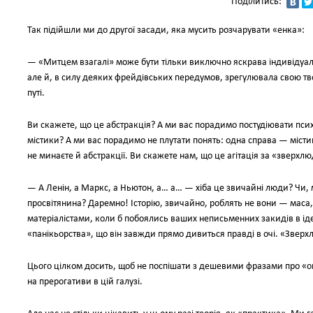
Поділитись:
Так підійшли ми до другої засади, яка мусить розчарувати «енка»:
— «Митцем взагалі» може бути тільки виключно яскрава індивідуаль
але й, в силу деяких фрейдівських передумов, зрегулювала свою тв
путі.
Ви скажете, що це абстракція? А ми вас порадимо постудіювати псих
містики? А ми вас порадимо не плутати понять: одна справа — містик
не минаєте й абстракції. Ви скажете нам, що це агітація за «зверхл
— А Ленін, а Маркс, а Ньютон, а… а… — хіба це звичайні люди? Чи, 
просвітянина? Даремно! Історію, звичайно, роблять не вони — маса,
матеріалістами, коли б побоялись ваших неписьменних закидів в ідеа
«панікьорства», що він завжди прямо дивиться правді в очі. «Зверхл
Цього цілком досить, щоб не поспішати з дешевими фразами про «о
на прерогативи в цій галузі.