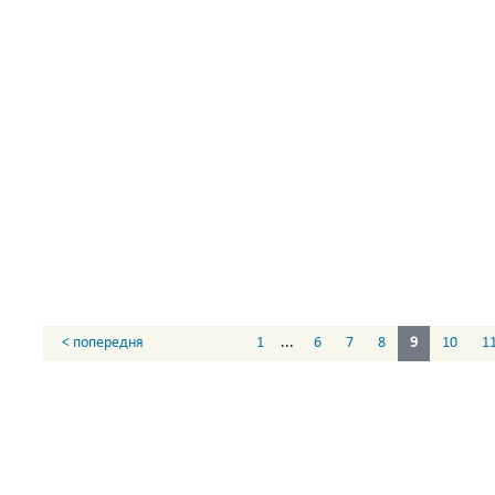
< попередня
1
...
6
7
8
9
10
1