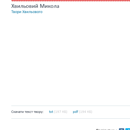
Хвильовий Микола
Твори Хвильового
Скачати текст твору:
txt
(197 КБ)
pdf
(194 КБ)