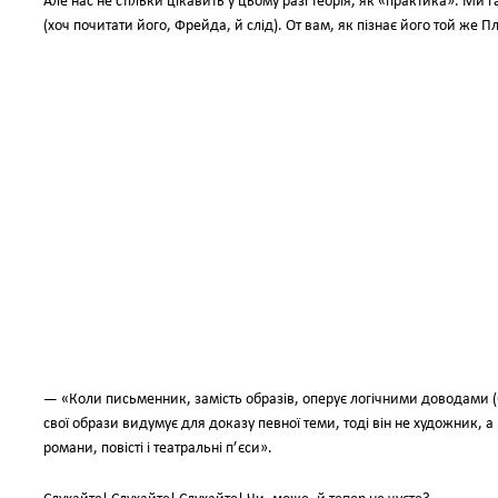
Але нас не стільки цікавить у цьому разі теорія, як «практика». Ми
(хоч почитати його, Фрейда, й слід). От вам, як пізнає його той же 
— «Коли письменник, замість образів, оперує логічними доводами (
свої образи видумує для доказу певної теми, тоді він не художник, а пу
романи, повісті і театральні п’єси».