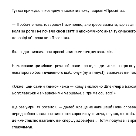
Тут ми примушені козирнути колективному творові «Просвіти»:
— Пробачте нам, товаришу Пилипенко, але треба визнати, що ваші п
вола за роги і не почали своєї статті з економічного аналізу сучасног
доповіді «Європа чи «Просвіта».
Яке ж дає визначення просвітянин «мистецтву взагалі».
Намоловши три мішки гречаної вовни про те, як дивиться на цю шту
новаторство без «душевного шаблону» (ну й типус!), визначає він так
«Отже, цей самий «енко» каже — кому виключно Шпенглер з Бахом і
Богуславський з червоними маршами. Я тримаюсь всіх!»
Ще раз умри, «Просвіто», — далебі краще не напишеш! Поки справа
перед собою завдання вияснити «прописну істину», плутав, як хотів.
це «мистецтво взагалі», він спершу здрейфив… Потім подумав і вирі
спекульнув.