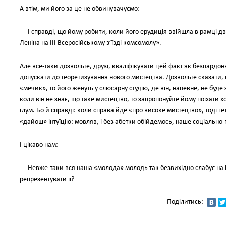
А втім, ми його за це не обвинувачуємо:
— І справді, що йому робити, коли його ерудиція ввійшла в рамці 
Леніна на ІІІ Всеросійському з’їзді комсомолу».
Але все-таки дозвольте, друзі, кваліфікувати цей факт як безпардонн
допускати до теоретизування нового мистецтва. Дозвольте сказати, щ
«мечик», то його женуть у слюсарну студію, де він, напевне, не буд
коли він не знає, що таке мистецтво, то запропонуйте йому поїхати хо
глум. Бо й справді: коли справа йде «про високе мистецтво», тоді ге
«дайош» інтуїцію: мовляв, і без абетки обійдемось, наше соціально
І цікаво нам:
— Невже-таки вся наша «молода» молодь так безвихідно слабує на 
репрезентувати її?
Поділитись: