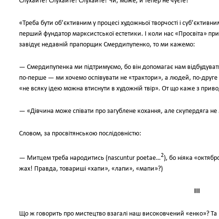
Слухайте! Слухайте! Слухайте! Чи, може, й тепер не чуєте?
«Треба бути об’єктивним у процесі художньої творчості і суб’єктивни
перший фундатор марксистської естетики. І коли нас «Просвіта» пр
завідує недавній прапорщик Смердипупенко, то ми кажемо:
— Смердипупенка ми підтримуємо, бо він допомагає нам відбудувати
по-перше — ми хочемо оспівувати не «трактори», а людей, пo-друге 
«не всяку ідею можна втиснути в художній твір». Oт що каже з прив
— «Дівчина може співати про загублене кохання, але скупердяга не 
Словом, за просвітянською послідовністю:
2
— Митцем треба народитись (nascuntur poetae…
), бо ніяка «октяб
жах! Правда, товариші «хапи», «лапи», «мапи»?)
ІII
Що ж говорить про мистецтво взагалі наш високовчений «енко»? Та й