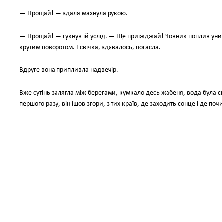
— Прощай! — здаля махнула рукою.
— Прощай! — гукнув їй услід. — Ще приїжджай! Човник поплив униз 
крутим поворотом. І свічка, здавалось, погасла.
Вдруге вона припливла надвечір.
Вже сутінь залягла між берегами, кумкало десь жабеня, вода була спок
першого разу, він ішов згори, з тих країв, де заходить сонце і де поч