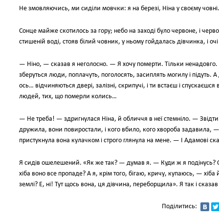
Не змовляючись, ми сиділи мовчки: я на березі, Ніна у своєму човні
Сонце майже скотилось за гору; небо на заході було червоне, і черво
стишеній воді, стояв білий човник, у ньому гойдалась дівчинка, і очі
— Ніно, — сказав я неголосно. — Я хочу померти. Тільки ненадовго.
зберуться люди, поплачуть, поголосять, засиплять могилу і підуть. А
ось… відчиняються двері, залізні, скрипучі, і ти встаєш і спускаєшся 
людей, тих, що померли колись…
— Не треба! — здригнулася Ніна, й обличчя в неї стемніло. — Звідти 
дружила, вони повиростали, і кого вбило, кого хвороба задавила, —
пристукнула вона кулачком і строго глянула на мене. — І Адамові ск
Я сидів ошелешений. «Як же так? — думав я. — Куди ж я подінусь? Ос
хіба воно все пропаде? А я, крім того, бігаю, кричу, купаюсь, — хіба
землі? Е, ні! Тут щось вона, ця дівчина, переборщила». Я так і сказа
Поділитись: