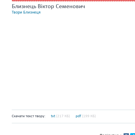
Близнець Віктор Семенович
Твори Близнеця
Скачати текст твору:
txt
(217 КБ)
pdf
(199 КБ)