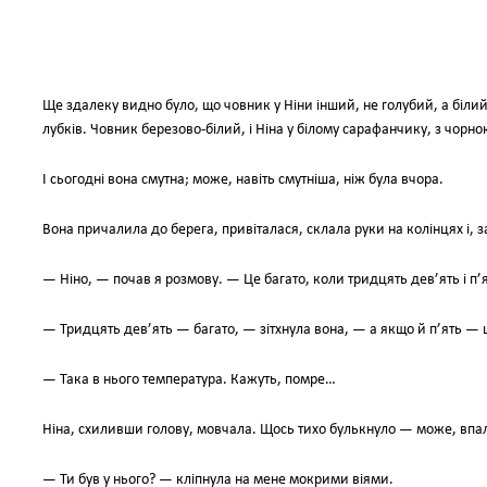
Ще здалеку видно було, що човник у Ніни інший, не голубий, а біл
лубків. Човник березово-білий, і Ніна у білому сарафанчику, з чорною
І сьогодні вона смутна; може, навіть смутніша, ніж була вчора.
Вона причалила до берега, привіталася, склала руки на колінцях і, 
— Ніно, — почав я розмову. — Це багато, коли тридцять дев’ять і п’
— Тридцять дев’ять — багато, — зітхнула вона, — а якщо й п’ять — 
— Така в нього температура. Кажуть, помре…
Ніна, схиливши голову, мовчала. Щось тихо булькнуло — може, впал
— Ти був у нього? — кліпнула на мене мокрими віями.