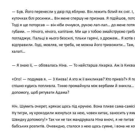
— Був. Його перенесли у двір під яблуню. Він лежить білий як сніг. І,
куточках білі росинки… Він мене спершу не признав. Я підійшов, по
Тоді я ще поторсав — він ніби очнувся, рукою лап-лап… до мене пот
губами. — Нічого, нічого, капітане. Ми ще з тобою змайструємо гре
погладжує. Пальці в нього безсилі, тільки гарячі, з дрожем… Я хотів 
відправили. Годі, мовляв, не треба, не можна його тривожити… Там, 
халаті…
— Я знаю її, — обізвалась Ніна. — То найстарша лікарка. Аж із Києв
«Ого! — подумав я. — 3 Києва! А хто ж її викликав? Хто привіз?» Я п
спішно кудись попливла. Тінню промайнула між вербами й зникла…
допомогу, щоб рятувати Адама?
Ніч. Шумить очерет, крякає щось під кручею. Вона пливе сама-самісі
Ну тигри, ну крокодили женуться за нею, човен хитає, заносить у ям
Швидку допомогу!» Так чи не так мандрувала Ніна вночі, я не питав 
бабських розпитів. Очевидно, сталося з нею щось сумне, і вона не х