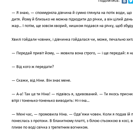
Поділитись:
— Я знаю, — спохмурніла дівчина й сумно глянула на потік води, що
дитя. Йому й близько не можна підходити до річки, а він цілий ден
жар… І потім, ще зовсім хворий, нишком подався на річку, щоб збуд
Хвилі гойдали човник, і дівчинка гойдалася чи, може, печально хит
— Передай привіт йому, — мовила вона строго, — і ще передай: я на
— Від кого ж передати?
— Скажи, від Ніни. Він знає мене.
— А-а! Так це ти Ніна! — підвівсь я, здивований. — Ти якось присни
вітрі і тоненько-тоненько виводить: Ні-і-іна…
— Мені час, — промовила Ніна. — Одв’яжи човен. Коли я подав їй п
понеслась з протоки. В блакитному платті, з білою стьожкою в косі, в
пливе по воді свічка з трепетним вогником.