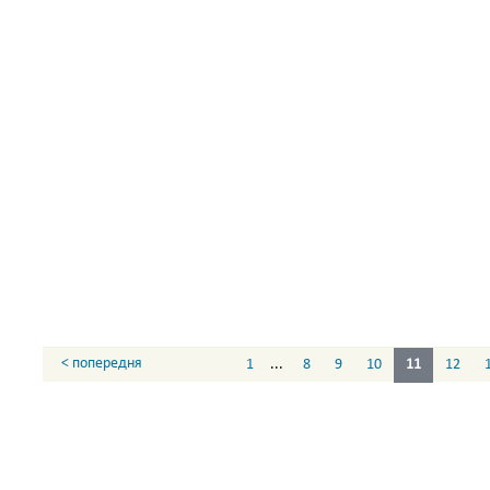
< попередня
1
...
8
9
10
11
12