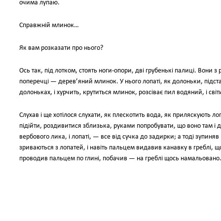
очима лупаю.
Справжній млинок…
Як вам розказати про нього?
Ось так, під лотком, стоять ноги-опори, дві грубенькі палиці. Вони з
поперечці — дерев’яний млинок. У нього лопаті, як долоньки, підста
долоньках, і хурчить, крутиться млинок, розсіває пил водяний, і сві
Слухав і ще хотілося слухати, як плескотить вода, як приляскують лоп
підійти, роздивитися зблизька, руками попробувати, що воно там і до
вербового лика, і лопаті, — все від сучка до задирки; а тоді зупиняв
зриваються з лопатей, і навіть пальцем видавив канавку в греблі, що
проводив пальцем по глині, побачив — на греблі щось намальовано.