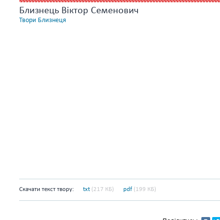
Близнець Віктор Семенович
Твори Близнеця
Скачати текст твору:
txt
(217 КБ)
pdf
(199 КБ)