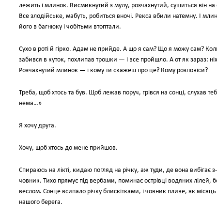
лежить і млинок. Висмикнутий з мулу, розчахнутий, сушиться він на с
Все злодійське, мабуть, робиться вночі. Рекса вбили натемну. І мл
його в багнюку і чобітьми втоптали.
Сухо в роті й гірко. Адам не прийде. А що я сам? Що я можу сам? Ко
забився в куток, похлипав трошки — і все пройшло. А от як зараз: ніх
Розчахнутий млинок — і кому ти скажеш про це? Кому розповіси?
Треба, щоб хтось та був. Щоб лежав поруч, грівся на сонці, слухав теб
нема…»
Я хочу друга.
Хочу, щоб хтось до мене прийшов.
Спираюсь на лікті, кидаю погляд на річку, аж туди, де вона вибігає
човник. Тихо прямує під вербами, поминає острівці водяних лілей, б
веслом. Сонце всипало річку блискітками, і човник пливе, як місяць 
нашого берега.