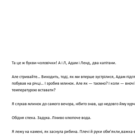
Та це ж букви-чоловічки! А і Л, Адам і Ленд, два капітани.
Але стривайте… Виходить, тоді, як ми вперше зустрілися, Адам підгл
побував на річці… І зробив млинок. Але як — таємно? І коли — вночі
температурою вставати?
Я слухав млинок до самого вечора, нібито знав, що недовго йму хурча
Обідня спека. Задуха. Ліниво хлюпоче вода.
Я лежу на камені, як заснула рибина. Плечі й руки обм’якли,важка-в