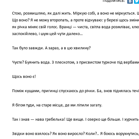
Поділитись:
Стою, розмишляю, як далі жить. Міркую собі, а воно не міркується.
Що воно? Я не можу второпать, а проте відчуваю: у березі щось зміни
як річка міняє свій голос. Вранці — чиста, світла вода розмліває, х
заспокійлево, і шум цей чути далеко…
Так було завжди. А зараз, а в цю хвилину?
Чуєте? Буянить вода. З плескотом, з присвистом туркоче під вербами
Щось воно є!
Поміж кущами, пригинці спускаюсь до річки. Ба, знов піднялась теч
Я бігом туди, на старе місце, де ми ліпили загату.
Так і знав — нава гребелька! Ще вище. І озерко ще більше. І хурчит
Звідки воно взялось? Як воно виросло? Коли?.. Я боюсь ворухнутись, 