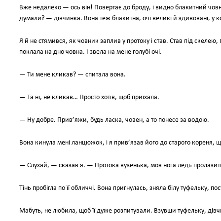
Вже недалеко — ось він! Повертає до броду, і видно блакитний човни
думали? — дівчинка. Вона теж блакитна, очі великі й здивовані, у ко
Я й не стямився, як човник заплив у протоку і став. Став під скелею,
поклала на дно човна. І звела на мене голубі очі.
— Ти мене кликав? — спитала вона.
— Та ні, не кликав… Просто хотів, щоб приїхала.
— Ну добре. Прив’яжи, будь ласка, човен, а то понесе за водою.
Вона кинула мені ланцюжок, і я прив’язав його до старого кореня, що
— Слухай, — сказав я. — Протока вузенька, моя нога ледь пролазит
Тінь пробігла по її обличчі. Вона пригнулась, зняла білу туфельку, п
Мабуть, не любила, щоб її дуже розпитували. Взувши туфельку, дівчи