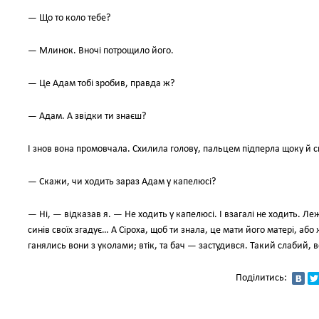
— Що то коло тебе?
— Млинок. Вночі потрощило його.
— Це Адам тобі зробив, правда ж?
— Адам. А звідки ти знаєш?
І знов вона промовчала. Схилила голову, пальцем підперла щоку й 
— Скажи, чи ходить зараз Адам у капелюсі?
— Ні, — відказав я. — Не ходить у капелюсі. І взагалі не ходить. Леж
синів своїх згадує… А Сіроха, щоб ти знала, це мати його матері, або 
ганялись вони з уколами; втік, та бач — застудився. Такий слабий, в
Поділитись: