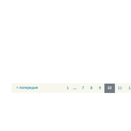
< попередня
1
...
7
8
9
10
11
1