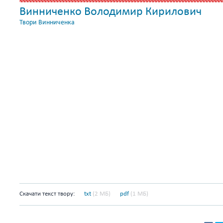
Винниченко Володимир Кирилович
Твори Винниченка
Скачати текст твору:
txt
(2 МБ)
pdf
(1 МБ)