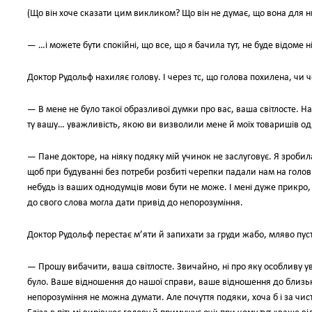
(Що він хоче сказати цим викликом? Що він не думає, що вона для нь
— …і можете бути спокійні, що все, що я бачила тут, не буде відоме н
Доктор Рудольф нахиляє голову. І через тс, що голова похилена, чи ч
— В мене не було такої образливої думки про вас, ваша світлосте. Нав
ту вашу… уважливість, якою ви визволили мене й моїх товаришів од
— Пане докторе, на ніяку подяку мій учинок не заслуговує. Я зробила
щоб при будуванні без потреби розбиті черепки падали нам на голови. 
небудь із ваших однодумців мови бути не може. І мені дуже прикро
до свого слова могла дати привід до непорозуміння.
Доктор Рудольф перестає м’яти й запихати за груди жабо, мляво пус
— Прошу вибачити, ваша світлосте. Звичайно, ні про яку особливу ув
було. Ваше відношення до нашої справи, ваше відношення до близьк
непорозуміння не можна думати. Але почуття подяки, хоча б і за чи