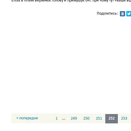
Еліза в пітьмі вирівнює голову й примушує очі: при чому тут «ваше
Поділитись:
< попередня
1
...
249
250
251
252
253