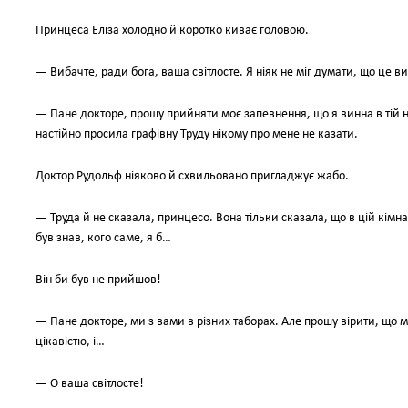
Принцеса Еліза холодно й коротко киває головою.
— Вибачте, ради бога, ваша світлосте. Я ніяк не міг думати, що це ви.
— Пане докторе, прошу прийняти моє запевнення, що я винна в тій нес
настійно просила графівну Труду нікому про мене не казати.
Доктор Рудольф ніяково й схвильовано пригладжує жабо.
— Труда й не сказала, принцесо. Вона тільки сказала, що в цій кімн
був знав, кого саме, я б…
Він би був не прийшов!
— Пане докторе, ми з вами в різних таборах. Але прошу вірити, що мо
цікавістю, і…
— О ваша світлосте!