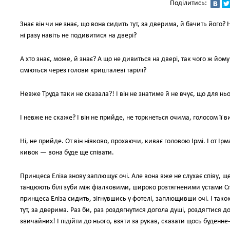
Поділитись:
Знає він чи не знає, що вона сидить тут, за дверима, й бачить його? Ні
ні разу навіть не подивитися на двері?
А хто знає, може, й знає? А що не дивиться на двері, так чого ж йом
сміються через голови кришталеві тарілі?
Невже Труда таки не сказала?! І він не знатиме й не вчує, що для нь
І невже не скаже? І він не прийде, не торкнеться очима, голосом її в
Ні, не прийде. От він ніяково, прохаючи, киває головою Ірмі. І от І
кивок — вона буде ще співати.
Принцеса Еліза знову заплющує очі. Але вона вже не слухає співу, ще
танцюють білі зуби між фіалковими, широко розтягненими устами Спі
принцеса Еліза сидить, зігнувшись у фотелі, заплющивши очі. І та
тут, за дверима. Раз би, раз роздягнутися догола душі, роздягтися д
звичайних! І підійти до нього, взяти за рукав, сказати щось буденне