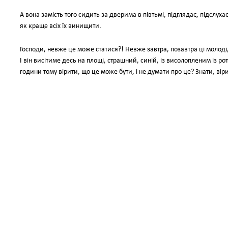
А вона замість того сидить за дверима в півтьмі, підглядає, підслуха
як краще всіх їх винищити.
Господи, невже це може статися?! Невже завтра, позавтра ці молоді, 
І він висітиме десь на площі, страшний, синій, із висолопленим із ро
години тому вірити, що це може бути, і не думати про це? Знати, вір