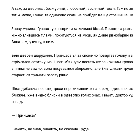
А там, за дверима, безжурний, любовний, весняний гомін. Там не знаю
тут. А може, і знає, та однаково сюди не прийде: це ще страшніше. Г
Знову музика. Гуняво-тужні скрики маленької біскаї. Принцеса розп
ніжно злившись тілами, похитуються на місці, як дивні різнобарвні 
Вона там, у кутку, з ним.
Біля дверей шарудіння. Принцеса Еліза спокійно повертає голову и 
стрімголов летить униз, і ноги м’якнуть: постать же за кожним кроко
в пітьмі не видно, вона посувається обережно, але Елізі дихати труд
старається тримати голову рівно.
Шкандибаюча постать, трохи перехилившись наперед, вдивляючись у
ближче. Уже видно блиски в одвертих голих очах. І вмить доктор Р
назад.
— Принцеса?’
Значить, не знав, значить, не сказала Труда.