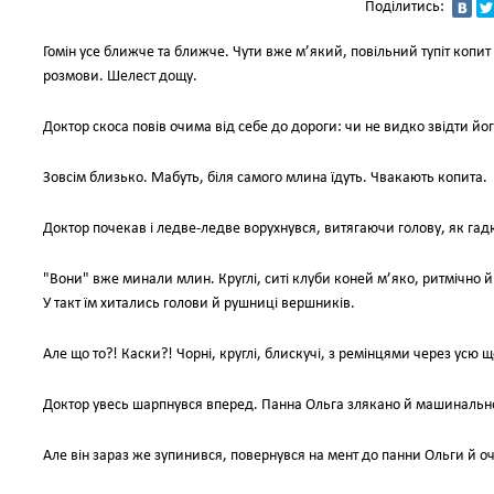
Поділитись:
Гомін усе ближче та ближче. Чути вже м’який, повільний тупіт копит
розмови. Шелест дощу.
Доктор скоса повів очима від себе до дороги: чи не видко звідти його
Зовсім близько. Мабуть, біля самого млина їдуть. Чвакають копита.
Доктор почекав і ледве-ледве ворухнувся, витягаючи голову, як гад
"Вони" вже минали млин. Круглі, ситі клуби коней м’яко, ритмічно 
У такт їм хитались голови й рушниці вершників.
Але що то?! Каски?! Чорні, круглі, блискучі, з ремінцями через усю що
Доктор увесь шарпнувся вперед. Панна Ольга злякано й машинально
Але він зараз же зупинився, повернувся на мент до панни Ольги й оч