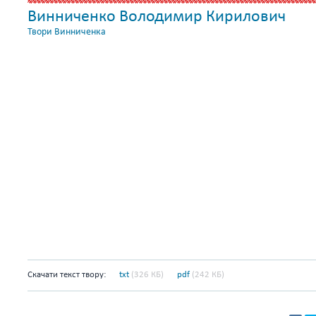
Винниченко Володимир Кирилович
Твори Винниченка
Скачати текст твору:
txt
(326 КБ)
pdf
(242 КБ)