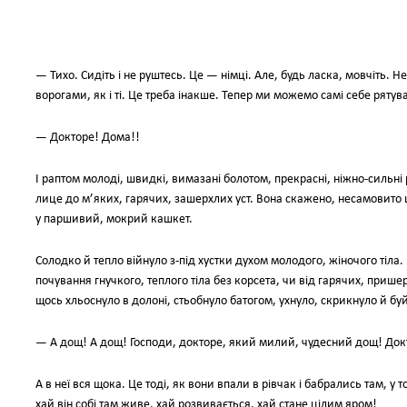
— Тихо. Сидіть і не руштесь. Це — німці. Але, будь ласка, мовчіть. Н
ворогами, як і ті. Це треба інакше. Тепер ми можемо самі себе рятув
— Докторе! Дома!!
І раптом молоді, швидкі, вимазані болотом, прекрасні, ніжно-сильні 
лице до м’яких, гарячих, зашерхлих уст. Вона скажено, несамовито ці
у паршивий, мокрий кашкет.
Солодко й тепло війнуло з-під хустки духом молодого, жіночого тіла. І
почування гнучкого, теплого тіла без корсета, чи від гарячих, пришер
щось хльоснуло в долоні, стьобнуло батогом, ухнуло, скрикнуло й б
— А дощ! А дощ! Господи, докторе, який милий, чудесний дощ! Докторе
А в неї вся щока. Це тоді, як вони впали в рівчак і бабрались там, у 
хай він собі там живе, хай розвивається, хай стане цілим яром!