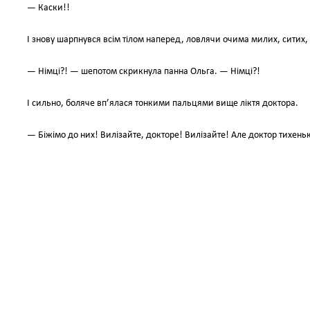
— Каски!!
І знову шарпнувся всім тілом наперед, ловлячи очима милих, ситих, 
— Німці?! — шепотом скрикнула панна Ольга. — Німці?!
І сильно, боляче вп’ялася тонкими пальцями вище ліктя доктора.
— Біжімо до них! Вилізайте, докторе! Вилізайте! Але доктор тихенько