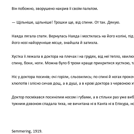
Він побожно, зворушено накрив її своїм пальтом.
— Щільніше, щільніше! Трошки ще, від спини. От так. Дякую.
Наяда лягала спати. Вернулась Наяда і мостилась на його коліні, під
його нозі найзручніше місце, знайшла й затихла.
Хустка її лежала в доктора на плечах і на грудях, від неї тепло, хвил
спину, боки, ноги. Можна було б трохи краще прикритися хусткою, та
Ніс у доктора посинів; очі горіли, сльозились; по спині й ногах про
хлюпотів і злісно сичав дощ, а в душі, а в крові доктора з червоною
Доктор посміхався посинілим носом і губами, а в стільки раз уже ви
тужним дзвоном спадала тиха, не вичитана ні в Канта ні в Епікура, 
Semmering, 1919.