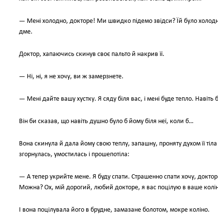
— Мені холодно, докторе! Ми швидко підемо звідси? Їй було холодно
дме.
Доктор, хапаючись скинув своє пальто й накрив її.
— Ні, ні, я не хочу, ви ж замерзнете.
— Мені дайте вашу хустку. Я сяду біля вас, і мені буде тепло. Навіть 
Він би сказав, що навіть душно було б йому біля неї, коли б…
Вона скинула й дала йому свою теплу, запашну, проняту духом її тіла
згорнулась, умостилась і прошепотіла:
— А тепер укрийте мене. Я буду спати. Страшенно спати хочу, докто
Можна? Ох, мій дорогий, любий докторе, я вас поцілую в ваше колі
І вона поцілувала його в брудне, замазане болотом, мокре коліно.