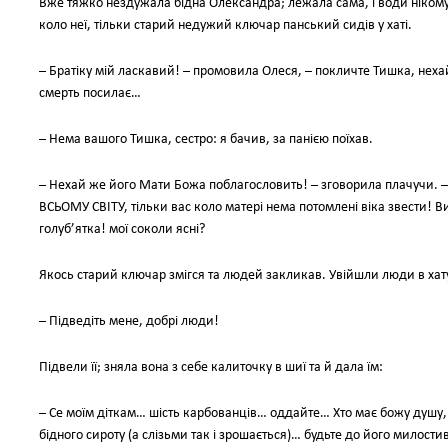
Вже тяжко нездужала бідна Олександра; лежала сама, і води нікому
коло неї, тільки старий недужий ключар панський сидів у хаті.
– Братіку мій ласкавий! – промовила Олеся, – покличте Тишка, неха
смерть посилає…
– Нема вашого Тишка, сестро: я бачив, за панією поїхав.
– Нехай же його Мати Божа поблагословить! – зговорила плачучи. – Д
ВСЬОМУ СВІТУ, тільки вас коло матері нема потомлені віка звести! 
голуб’ятка! мої соколи ясні?
Якось старий ключар змігся та людей закликав. Увійшли люди в хату
– Підведіть мене, добрі люди!
Підвели її; зняла вона з себе калиточку в шиї та й дала їм:
– Се моїм діткам… шість карбованців… оддайте… Хто має божу душу,
бідного сироту (а слізьми так і зрошається)… будьте до його милости