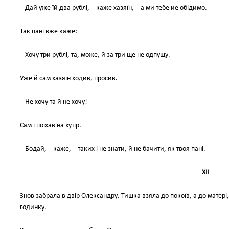
– Дай уже їй два рублі, – каже хазяїн, – а ми тебе ие обідимо.
Так пані вже каже:
– Хочу три рублі, та, може, й за три ще не одпущу.
Уже й сам хазяїн ходив, просив.
– Не хочу та й не хочу!
Сам і поїхав на хутір.
– Бодай, – каже, – таких і не знати, й не бачити, як твоя пані.
XII
Знов забрала в двір Олександру. Тишка взяла до покоїв, а до матері,
годинку.