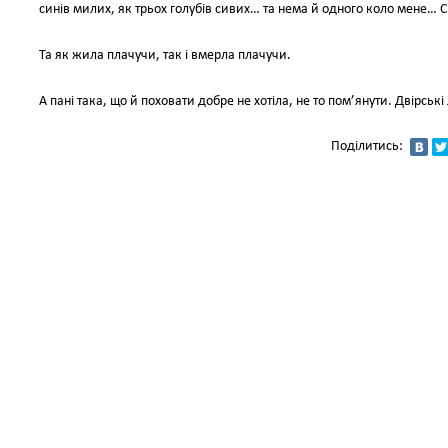
синів милих, як трьох голубів сивих… та нема й одного коло мене… Си
Та як жила плачучи, так і вмерла плачучи.
А пані така, що й поховати добре не хотіла, не то пом’янути. Двірсь
Поділитись: