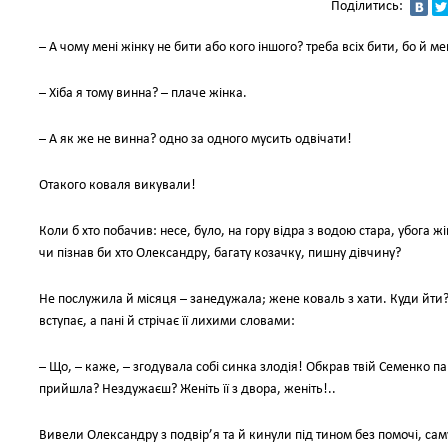
Поділитись:
– А чому мені жінку не бити або кого іншого? треба всіх бити, бо й ме
– Хіба я тому винна? – плаче жінка.
– А як же не винна? одно за одного мусить одвічати!
Отакого коваля викували!
Коли б хто побачив: несе, було, на гору відра з водою стара, убога
чи пізнав би хто Олександру, багату козачку, пишну дівчину?
Не послужила й місяця – занедужала; жене коваль з хати. Куди йти?
вступає, а пані й стрічає її лихими словами:
– Що, – каже, – згодувала собі синка злодія! Обкрав твій Семенко п
прийшла? Нездужаєш? Женіть її з двора, женіть!..
Вивели Олександру з подвір’я та й кинули під тином без помочі, са