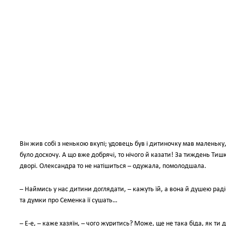
Він жив собі з ненькою вкупі; удовець був і дитиночку мав маленьку,
було досхочу. А що вже добрячі, то нічого й казати! За тиждень Тишк
дворі. Олександра то не натішиться – одужала, помолодшала.
– Наймись у нас дитини доглядати, – кажуть їй, а вона й душею радіє
та думки про Семенка її сушать…
– Е-е, – каже хазяїн, – чого журитись? Може, ще не така біда, як ти 