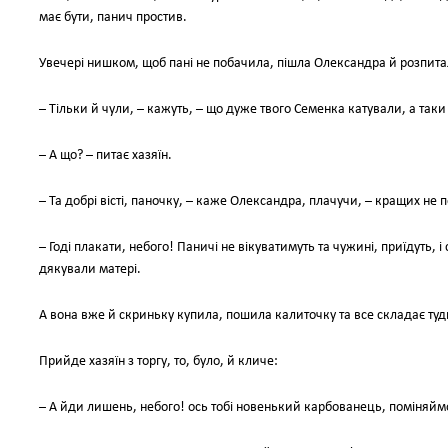
має бути, панич простив.
Увечері нишком, щоб пані не побачила, пішла Олександра й розпит
– Тільки й чули, – кажуть, – що дуже твого Семенка катували, а таки
– А що? – питає хазяїн.
– Та добрі вісті, паночку, – каже Олександра, плачучи, – кращих не 
– Годі плакати, небого! Паничі не вікуватимуть та чужині, приїдуть, 
дякували матері.
А вона вже й скриньку купила, пошила калиточку та все складає туди
Прийде хазяїн з торгу, то, було, й кличе:
– А йди лишень, небого! ось тобі новенький карбованець, поміняймо