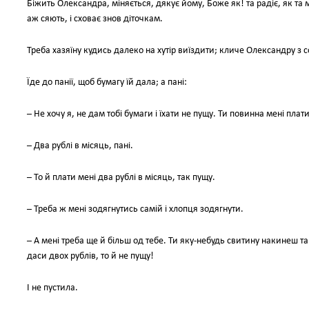
Біжить Олександра, міняється, дякує йому, Боже як! та радіє, як т
аж сяють, і сховає знов діточкам.
Треба хазяїну кудись далеко на хутір виїздити; кличе Олександру з со
Їде до панії, щоб бумагу їй дала; а пані:
– Не хочу я, не дам тобі бумаги і їхати не пущу. Ти повинна мені пла
– Два рублі в місяць, пані.
– То й плати мені два рублі в місяць, так пущу.
– Треба ж мені зодягнутись самій і хлопця зодягнути.
– А мені треба ще й більш од тебе. Ти яку-небудь свитину накинеш т
даси двох рублів, то й не пущу!
І не пустила.