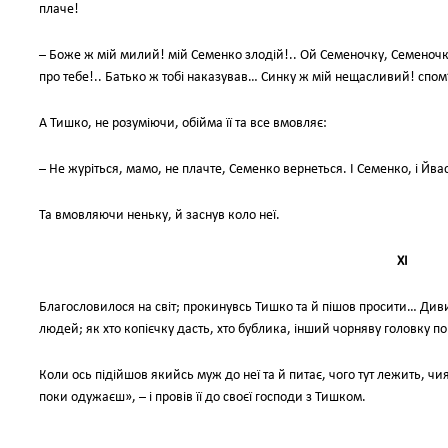
плаче!
– Боже ж мій милий! мій Семенко злодій!.. Ой Семеночку, Семеночк
про тебе!.. Батько ж тобі наказував… Синку ж мій нещасливий! спом
А Тишко, не розуміючи, обійма її та все вмовляє:
– Не журіться, мамо, не плачте, Семенко вернеться. І Семенко, і Йва
Та вмовляючи неньку, й заснув коло неї.
XI
Благословилося на світ; прокинувсь Тишко та й пішов просити… Диви
людей; як хто копієчку дасть, хто бублика, інший чорняву головку п
Коли ось підійшов якийсь муж до неї та й питає, чого тут лежить, чи
поки одужаєш», – і провів її до своєї господи з Тишком.