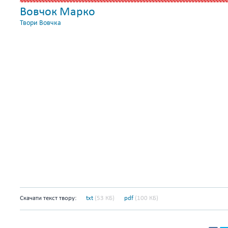
Вовчок Марко
Твори Вовчка
Скачати текст твору:
txt
(53 КБ)
pdf
(100 КБ)