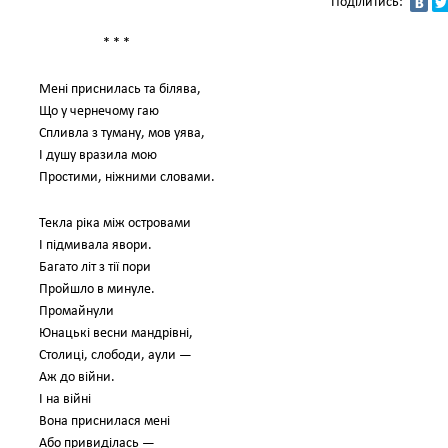
Поділитись:
* * *
Мені приснилась та білява,
Що у чернечому гаю
Спливла з туману, мов уява,
І душу вразила мою
Простими, ніжними словами.
Текла ріка між островами
І підмивала явори.
Багато літ з тії пори
Пройшло в минуле.
Промайнули
Юнацькі весни мандрівні,
Столиці, слободи, аули —
Аж до війни.
І на війні
Вона приснилася мені
Або привиділась —