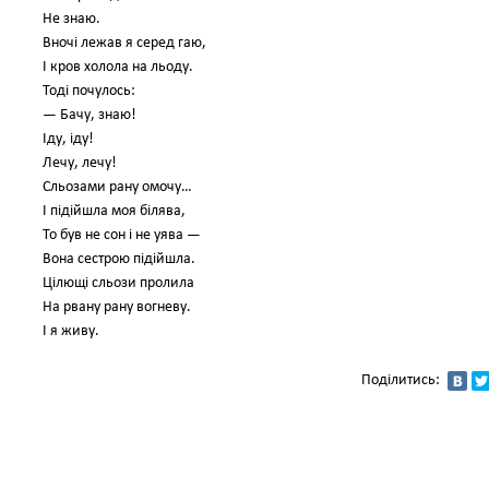
Не знаю.
Вночі лежав я серед гаю,
І кров холола на льоду.
Тоді почулось:
— Бачу, знаю!
Іду, іду!
Лечу, лечу!
Сльозами рану омочу…
І підійшла моя білява,
То був не сон і не уява —
Вона сестрою підійшла.
Цілющі сльози пролила
На рвану рану вогневу.
І я живу.
Поділитись: