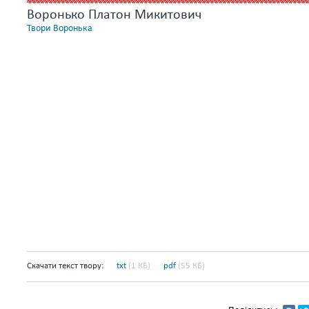
Воронько Платон Микитович
Твори Воронька
Скачати текст твору:
txt
(1 КБ)
pdf
(55 КБ)