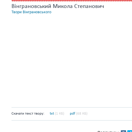
Вінграновський Микола Степанович
Твори Вінграновського
Скачати текст твору:
txt
(1 КБ)
pdf
(68 КБ)