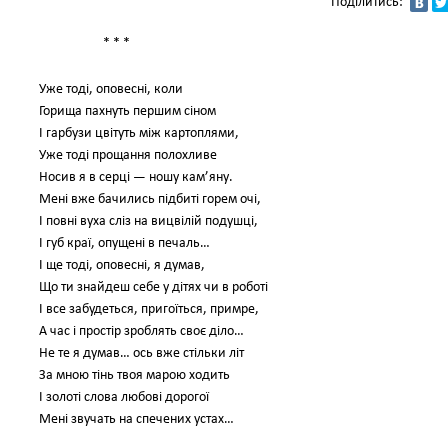
Поділитись:
* * *
Уже тоді, оповесні, коли
Горища пахнуть першим сіном
І гарбузи цвітуть між картоплями,
Уже тоді прощання полохливе
Носив я в серці — ношу кам’яну.
Мені вже бачились підбиті горем очі,
І повні вуха сліз на вицвілій подушці,
І губ краї, опущені в печаль…
І ще тоді, оповесні, я думав,
Що ти знайдеш себе у дітях чи в роботі
І все забудеться, пригоїться, примре,
А час і простір зроблять своє діло…
Не те я думав… ось вже стільки літ
За мною тінь твоя марою ходить
І золоті слова любові дорогої
Мені звучать на спечених устах…