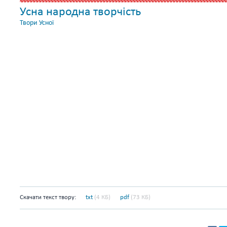
Усна народна творчість
Твори Усної
Скачати текст твору:
txt
(4 КБ)
pdf
(73 КБ)