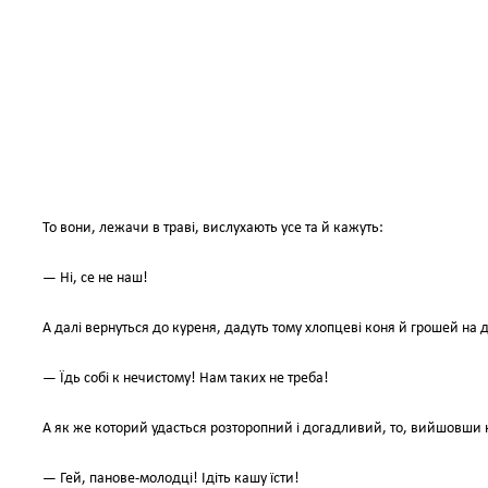
То вони, лежачи в траві, вислухають усе та й кажуть:
— Ні, се не наш!
А далі вернуться до куреня, дадуть тому хлопцеві коня й грошей на 
— Їдь собі к нечистому! Нам таких не треба!
А як же которий удасться розторопний і догадливий, то, вийшовши н
— Гей, панове-молодці! Ідіть кашу їсти!