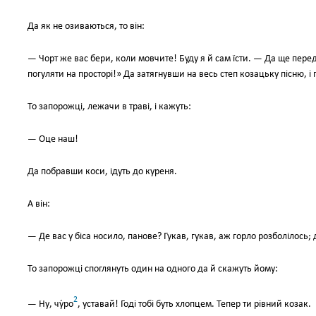
Да як не озиваються, то він:
— Чорт же вас бери, коли мовчите! Буду я й сам їсти. — Да ще перед
погуляти на просторі!» Да затягнувши на весь степ козацьку пісню, і п
То запорожці, лежачи в траві, і кажуть:
— Оце наш!
Да побравши коси, ідуть до куреня.
А він:
— Де вас у біса носило, панове? Гукав, гукав, аж горло розболілось;
То запорожці споглянуть один на одного да й скажуть йому:
2
— Ну, чу́ро
, уставай! Годі тобі буть хлопцем. Тепер ти рівний козак.