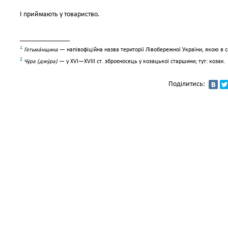
І приймають у товариство.
______________
1
Гетьма́нщина
— напівофіційна назва території Лівобережної України, якою в се
2
Чу́ра (джу́ра)
— у ХVІ—ХVІІІ ст. зброєносець у козацької старшини; тут: козак.
Поділитись: