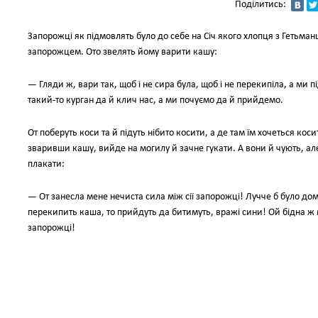
Поділитись:
Запорожці як підмовлять було до себе на Січ якого хлопця з Гетьма
запорожцем. Ото звелять йому варити кашу:
— Гляди ж, вари так, щоб і не сира була, щоб і не перекипіла, а ми п
такий-то курган да й клич нас, а ми почуємо да й прийдемо.
От поберуть коси та й підуть нібито косити, а де там їм хочеться кос
зваривши кашу, вийде на могилу й зачне гукати. А вони й чують, але
плакати:
— От занесла мене нечиста сила між сії запорожці! Лучче б було дома
перекипить каша, то прийдуть да битимуть, вражі сини! Ой бідна ж 
запорожці!