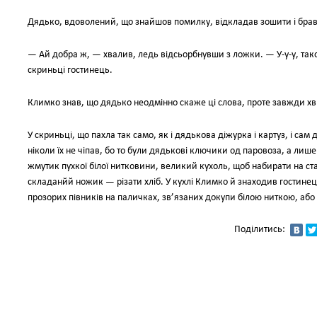
Дядько, вдоволений, що знайшов помилку, відкладав зошити і бра
— Ай добра ж, — хвалив, ледь відсьорбнувши з ложки. — У-у-у, такої
скриньці гостинець.
Климко знав, що дядько неодмінно скаже ці слова, проте завжди хв
У скриньці, що пахла так само, як і дядькова діжурка і картуз, і с
ніколи їх не чіпав, бо то були дядькові ключики од паровоза, а лиш
жмутик пухкої білої нитковини, великий кухоль, щоб набирати на ста
складанйй ножик — різати хліб. У кухлі Климко й знаходив гостинец
прозорих півників на паличках, зв’язаних докупи білою ниткою, або
Поділитись: