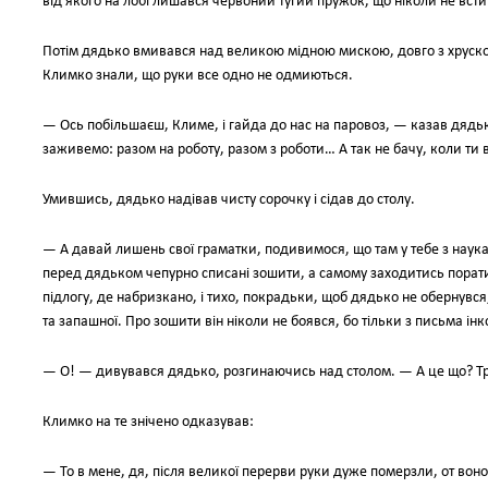
від якого на лобі лишався червоний тугий пружок, що ніколи не встиг
Потім дядько вмивався над великою мідною мискою, довго з хрускотом
Климко знали, що руки все одно не одмиються.
— Ось побільшаєш, Климе, і гайда до нас на паровоз, — казав дядь
заживемо: разом на роботу, разом з роботи… А так не бачу, коли ти 
Умившись, дядько надівав чисту сорочку і сідав до столу.
— А давай лишень свої граматки, подивимося, що там у тебе з наук
перед дядьком чепурно списані зошити, а самому заходитись порат
підлогу, де набризкано, і тихо, покрадьки, щоб дядько не обернувся
та запашної. Про зошити він ніколи не боявся, бо тільки з письма і
— О! — дивувався дядько, розгинаючись над столом. — А це що? Тр
Климко на те знічено одказував:
— То в мене, дя, після великої перерви руки дуже померзли, от воно