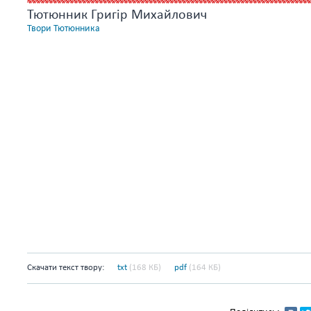
Тютюнник Григір Михайлович
Твори Тютюнника
Скачати текст твору:
txt
(168 КБ)
pdf
(164 КБ)