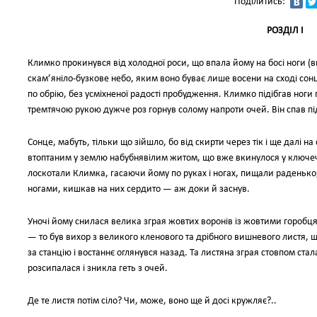
Поділитись:
РОЗДІЛ I
Климко прокинувся від холодної роси, що впала йому на босі ноги (ви
скам’яніло-бузкове небо, яким воно буває лише восени на сході сон
по обрію, без усміхненої радості пробудження. Климко підібгав ноги
тремтячою рукою дужче роз горнув солому напроти очей. Він спав пі
Сонце, мабуть, тільки що зійшло, бо від скирти через тік і ще далі на
втоптаним у землю набубнявілим житом, що вже вкинулося у ключе
лоскотали Климка, гасаючи йому по руках і ногах, пищали раденько, щ
ногами, кишкав на них сердито — аж доки й заснув.
Уночі йому снилася велика зграя жовтих воронів із жовтими горобцям
— то був вихор з великого кленового та дрібного вишневого листя, 
за станцію і востаннє оглянувся назад. Та листяна зграя стовпом стал
розсипалася і зникла геть з очей.
Де те листя потім сіло? Чи, може, воно ще й досі кружляє?..