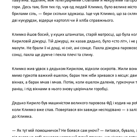
павутина. Вдалині, між телеграфними стовпами й некрутими пагорба
гори. Десь там, біля тих гір, чув од людей Климко, було велике міст
брилами сіль, — бери скільки здужаєш. Іще чув Климко, що за скля
дві кукурудзи, відерце картоплі чи й хліба справжнього.
Климко йшов босий, у куцих штанчатах, старій матросці, що була кол
Кириловій діжурці. Тій діжурці, як казав дядько, було «сто літ», і 
мазути. Не брали її ні дощі, ні сніг, ані сонце. Пахла діжурка паров
сонці, пахла ще дужче і пекла плечі та спину.
Климко жив удвох з дядьком Кирилом, відколи осиротів. Жили вони в
мимо гуркотів важкий ешелон, барак теж ніби зривався з місця: дви
вікнах, а барак мчав і мчав. Потім, коли ешелон даленів, гуркочучи т
раніш, і під вікнами в нього знову цвірінчали горобці.
Дядько Кирило був машиністом великого паровоза ФД і ходив на робот
коли Климко вже спав. Повертався він завжди несподівано — з залі
до Климка.
— Як тут мій помошничок? Не боявся сам уночі? — питався, бувало,