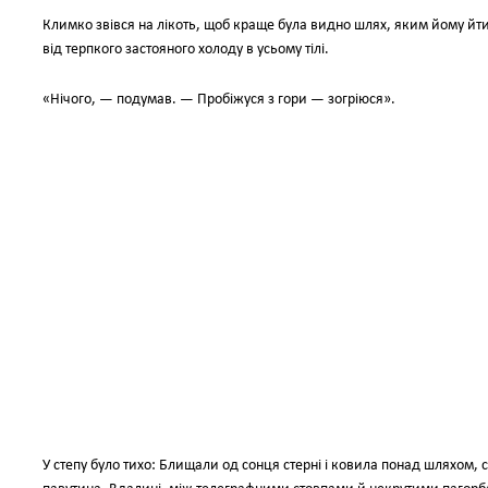
Климко звівся на лікоть, щоб краще була видно шлях, яким йому йти д
від терпкого застояного холоду в усьому тілі.
«Нічого, — подумав. — Пробіжуся з гори — зогріюся».
У степу було тихо: Блищали од сонця стерні і ковила понад шляхом,