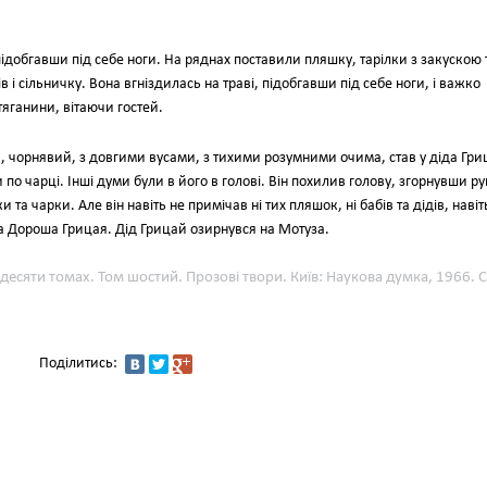
 підобгавши під себе ноги. На ряднах поставили пляшку, тарілки з закускою 
 і сільничку. Вона вгніздилась на траві, підобгавши під себе ноги, і важко
тяганини, вітаючи гостей.
й, чорнявий, з довгими вусами, з тихими розумними очима, став у діда Гри
и по чарці. Інші думи були в його в голові. Він похилив голову, згорнувши р
ки та чарки. Але він навіть не примічав ні тих пляшок, ні бабів та дідів, навіт
да Дороша Грицая. Дід Грицай озирнувся на Мотуза.
 десяти томах. Том шостий. Прозові твори. Київ: Наукова думка, 1966. С
Поділитись: