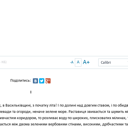
A+
A
 КБ)
-A
Calibri
Поділитись:
I
, в Васильківщині, з початку літа! І по долині над довгим ставом, і по обид
 левади та огороди, неначе зелене море. Раставиця звивається та шумить м
ивчастим коридором, то розливає воду по широких, плисковатих мілинах, 
овається між двома зеленими вербовими стінами, високими, дрібчастими та