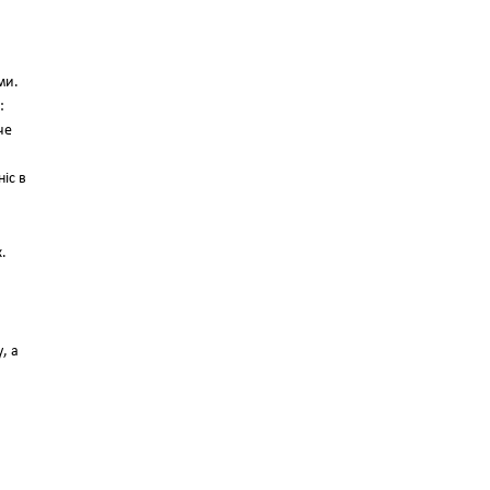
ми.
:
че
іс в
.
, а