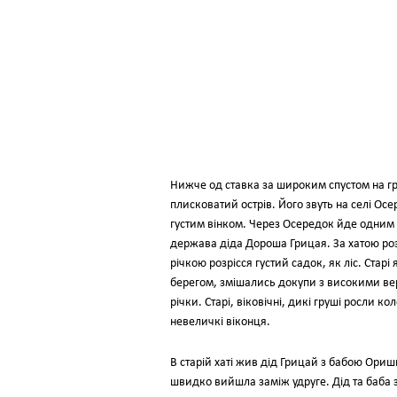
Нижче од ставка за широким спустом на гре
плисковатий острів. Його звуть на селі Ос
густим вінком. Через Осередок йде одним 
держава діда Дороша Грицая. За хатою роз
річкою розрісся густий садок, як ліс. Стар
берегом, змішались докупи з високими вер
річки. Старі, віковічні, дикі груші росли к
невеличкі віконця.
В старій хаті жив дід Грицай з бабою Ори
швидко вийшла заміж удруге. Дід та баба з