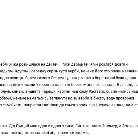
блі річка розійшлася на дві течії. Між двома течіями розлігся довгий
ередком. Кругом Осередку скрізь густі верби, неначе його хто оповив зелен
одна вулиця. Серед самого Осередку, над річкою в береговині була давня
стеляється чималий город, а далі над берегом зеленіє левада. В леваді, н
і яблуні, сливи, вишні та черешні набігли над саму Раставицю, спинились на
бами, неначе намагались заглянути крізь верби в бистру воду проворної
оло самої хати, попростягали гілки до самого причілка і неначе заглядали в ст
шкою. Дід Грицай мав одним одного сина. Син оженився й помер, а його жі
осталися вдвох на старості літ, неначе сиротами.