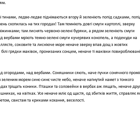
ям.
і тинами, ледве-ледве піднімаються вгору й зеленіють попід садками, попі
ень схопилась на тих городах! Там темніють довгі смуги картоплі, зверху
сніжинками; там лиснять червоно-зелені буряки, а рядом зеленіють смуги
під вербами мріють темно-зелені смуги кучерявих конопель, а подекуди на
иллясте, соковите та лисніюче море неначе зверху впав дощ з жовтих
 білі грядки маківок, пронизаних сонцем, неначе ті маківки повироблювані
д огородами, над вербами. Соняшники сяють, наче пучки сонячного промі
им зеленим морем синє-синє чисте небо, неначе напнутий намет з тонкого
евадах тріщать коники. Пташки та соловейки в вербах аж лящать, неначе др
няшниках, на квітках. Усе неначе мліє од щастя, од збитків життя, справляє 
том, свистам та криками кохання, веселості.