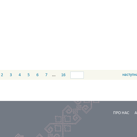
наступн
2
3
4
5
6
7
...
16
ПРО НАС
А