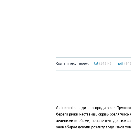
Скачати текст твору:
txt
(143 КБ)
pdf
(143
Які пишні левади та огороди в селі Трушках
береги річки Раставиці, скрізь розляглись
зеленими вербами, неначе тече довгим зв
знов збирає докупи розлиту воду і знов х