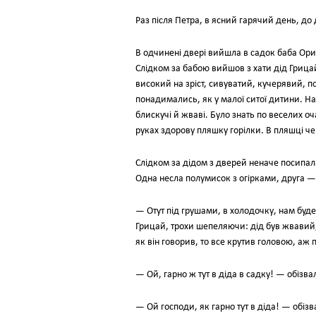
Раз після Петра, в ясний гарячий день, до д
В одчинені двері вийшла в садок баба Ориш
Слідком за бабою вийшов з хати дід Грицай
високий на зріст, сивуватий, кучерявий, п
понадимались, як у малої ситої дитини. На 
блискучі й жваві. Було знать по веселих оч
руках здорову пляшку горілки. В пляшці че
Слідком за дідом з дверей неначе посипалас
Одна несла полумисок з огірками, друга — т
— Отут під грушами, в холодочку, нам буде 
Грицай, трохи шепеляючи: дід був жвавий
як він говорив, то все крутив головою, аж 
— Ой, гарно ж тут в діда в садку! — обіз
— Ой господи, як гарно тут в діда! — обіз