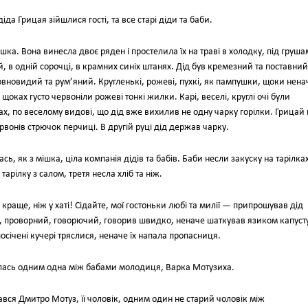
іда Грицая зійшлися гості, та все старі діди та баби.
ка. Вона винесла двоє ряден і простелила їх на траві в холодку, під груша
, в одній сорочці, в крамних синіх штанях. Дід був кремезний та поставний
овновидий та рум’яний. Кругленькі, рожеві, пухкі, як пампушки, щоки нена
щоках густо червоніли рожеві тонкі жилки. Карі, веселі, круглі очі були
ах, по веселому видові, що дід вже вихилив не одну чарку горілки. Грицай н
рвонів стрючок перчиці. В другій руці дід держав чарку.
ь, як з мішка, ціла компанія дідів та бабів. Баби несли закуску на тарілках
арілку з салом, третя несла хліб та ніж.
краще, ніж у хаті! Сідайте, мої гостоньки любі та милії — припрошував дід
, проворний, говорючий, говорив швидко, неначе шаткував язиком капусту
посічені кучері тряслися, неначе їх напала пропасниця.
валась одним одна між бабами молодиця, Варка Мотузиха.
вався Дмитро Мотуз, її чоловік, одним один не старий чоловік між