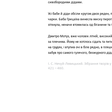
сивобородими дідами.
Усі баби й діди обсіли кругом двох ряден,
чарки. Баба Грицаїха винесла миску пирогів
зітхнула, неначе втомилась од біганини та 
Дмитро Мотуз, вже чоловік літній, високи
за плечима. Йому не хотілось сідать та пит
на грудях, і втупив очі в біле рядно, в пляш
забув про самого гулячого, безжурного ді
І. С. Нечуй-Левицький. Зібрання творів у
421 – 460.