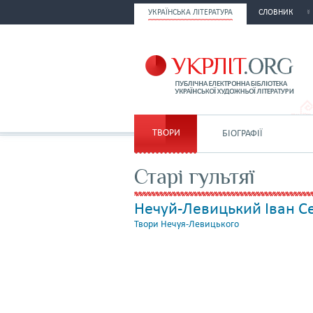
УКРАЇНСЬКА ЛІТЕРАТУРА
СЛОВНИК
ТВОРИ
БІОГРАФІЇ
Старі гультяї
Нечуй-Левицький Іван 
Твори Нечуя-Левицького