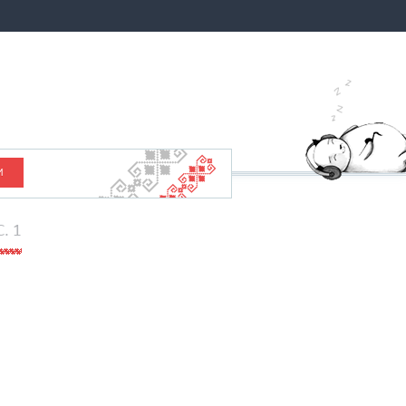
И
C. 1