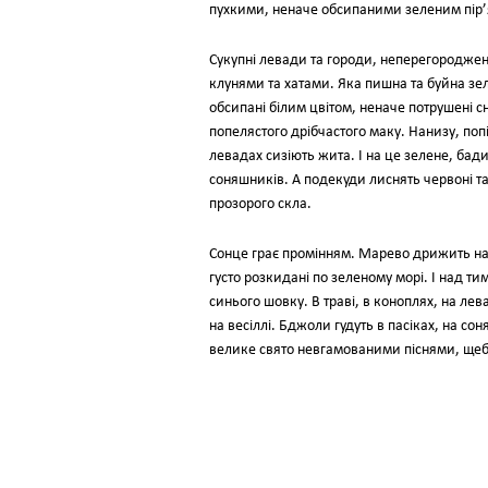
пухкими, неначе обсипаними зеленим пір’
Сукупні левади та городи, неперегороджен
клунями та хатами. Яка пишна та буйна зел
обсипані білим цвітом, неначе потрушені 
попелястого дрібчастого маку. Нанизу, по
левадах сизіють жита. І на це зелене, бад
соняшників. А подекуди лиснять червоні та
прозорого скла.
Сонце грає промінням. Марево дрижить на
густо розкидані по зеленому морі. І над т
синього шовку. В траві, в коноплях, на л
на весіллі. Бджоли гудуть в пасіках, на со
велике свято невгамованими піснями, щебе