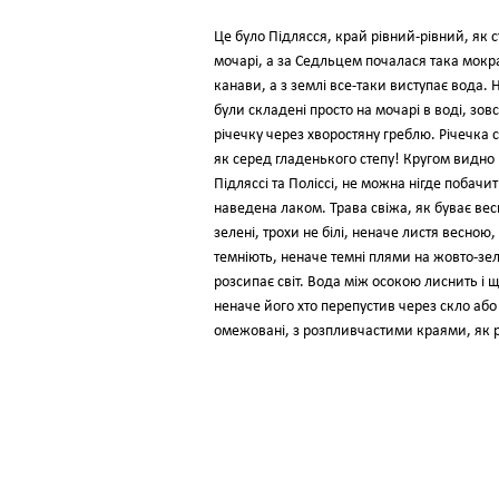
Це було Підлясся, край рівний-рівний, як 
мочарі, а за Седльцем почалася така мокра
канави, а з землі все-таки виступає вода
були складені просто на мочарі в воді, зо
річечку через хворостяну греблю. Річечка 
як серед гладенького степу! Кругом видно н
Підляссі та Поліссі, не можна нігде побачи
наведена лаком. Трава свіжа, як буває вес
зелені, трохи не білі, неначе листя весною,
темніють, неначе темні плями на жовто-зеле
розсипає світ. Вода між осокою лиснить і ще
неначе його хто перепустив через скло або 
омежовані, з розпливчастими краями, як р