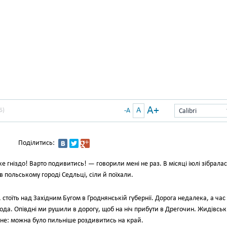
A+
A
Б)
-A
Calibri
Поділитись:
 гніздо! Варто подивитись! — говорили мені не раз. В місяці іюлі зібрала
 польському городі Седльці, сіли й поїхали.
стоїть над Західним Бугом в Гроднянській губернії. Дорога недалека, а час
ода. Опівдні ми рушили в дорогу, щоб на ніч прибути в Дрегочин. Жидівськ
мене: можна було пильніше роздивитись на край.