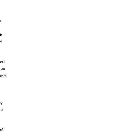
я
и.
и
ені
ких
изим
су
ою
ий