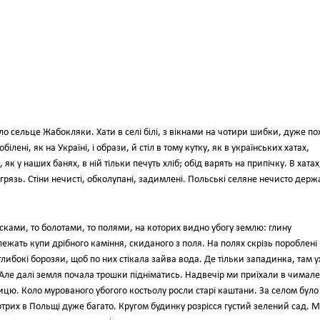
іло сельце Жабокляки. Хати в селі білі, з вікнами на чотири шибки, дуже по
білені, як на Україні, і образи, й стіл в тому кутку, як в українських хатах,
у, як у наших банях, в ній тільки печуть хліб; обід варять на припічку. В хатах
грязь. Стіни нечисті, обколупані, задимлені. Польські селяне нечисто держ
ками, то болотами, то полями, на которих видно убогу землю: глину
ежать купи дрібного каміння, скиданого з поля. На полях скрізь пороблені
глибокі борозяи, щоб по них стікала зайва вода. Де тільки западинка, там 
 Але далі земля почала трошки підніматись. Надвечір ми приїхали в чимале
ицю. Коло мурованого убогого костьолу росли старі каштани. За селом було
трих в Польщі дуже багато. Кругом будинку розрісся густий зелений сад. 