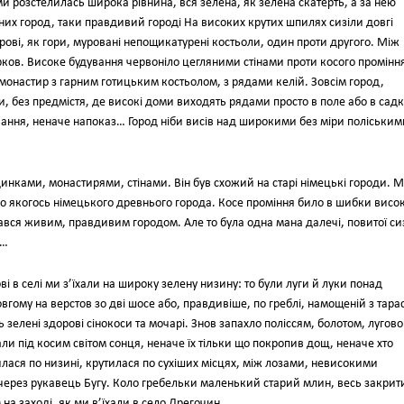
ми розстелилась широка рівнина, вся зелена, як зелена скатерть, а за нею
 них город, таки правдивий городі На високих крутих шпилях сизіли довгі
рові, як гори, муровані непощикатурені костьоли, один проти другого. Між
рков. Високе будування червоніло цегляними стінами проти косого промінн
 монастир з гарним готицьким костьолом, з рядами келій. Зовсім город,
, без предмістя, де високі доми виходять рядами просто в поле або в садк
вання, неначе напоказ… Город ніби висів над широкими без міри поліським
инками, монастирями, стінами. Він був схожий на старі німецькі городи. М
о якогось німецького древнього города. Косе проміння било в шибки висо
авався живим, правдивим городом. Але то була одна мана далечі, повитої с
н…
і в селі ми з’їхали на широку зелену низину: то були луги й луки понад
вгому на верстов зо дві шосе або, правдивіше, по греблі, намощеній з тара
 зелені здорові сінокоси та мочарі. Знов запахло поліссям, болотом, лугов
и під косим світом сонця, неначе їх тільки що покропив дощ, неначе хто
илася по низині, крутилася по сухіших місцях, між лозами, невисокими
через рукавець Бугу. Коло гребельки маленький старий млин, весь закрит
на заході, як ми в’їхали в село Дрегочин.