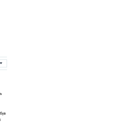
сь
 був
і