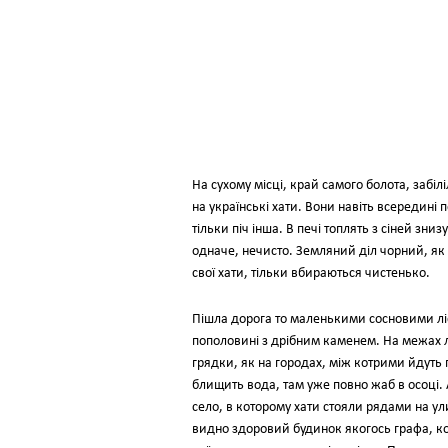
На сухому місці, край самого болота, забіл
на українські хати. Вони навіть всередині по
тільки піч інша. В печі топлять з сіней зниз
одначе, нечисто. Земляний діл чорний, як 
свої хати, тільки вбираються чистенько.
Пішла дорога то маленькими сосновими ліс
пополовині з дрібним каменем. На межах л
грядки, як на городах, між котрими йдуть 
блищить вода, там уже повно жаб в осоці.
село, в которому хати стояли рядами на ул
видно здоровий будинок якогось графа, ко