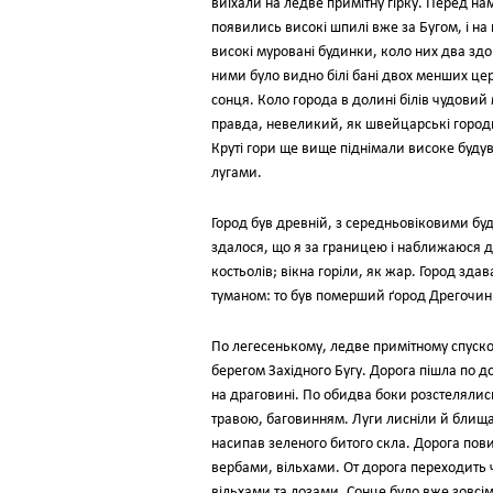
виїхали на ледве примітну гірку. Перед на
появились високі шпилі вже за Бугом, і на
високі муровані будинки, коло них два здо
ними було видно білі бані двох менших це
сонця. Коло города в долині білів чудовий
правда, невеликий, як швейцарські городи
Круті гори ще вище піднімали високе буду
лугами.
Город був древній, з середньовіковими буд
здалося, що я за границею і наближаюся д
костьолів; вікна горіли, як жар. Город зд
туманом: то був померший ґород Дрегочи
По легесенькому, ледве примітному спусков
берегом Західного Бугу. Дорога пішла по до
на драговині. По обидва боки розстелялись
травою, баговинням. Луги лисніли й блищал
насипав зеленого битого скла. Дорога пов
вербами, вільхами. От дорога переходить 
вільхами та лозами. Сонце було вже зовсім 