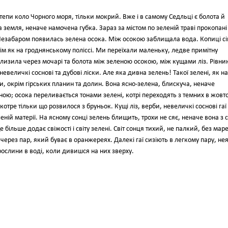
степи коло Чорного моря, тільки мокрий. Вже і в самому Седльці є болота й
 земля, неначе намочена губка. Зараз за містом по зеленій траві прокопані
. Незабаром появилась зелена осока. Між осокою заблищала вода. Копиці сі
всім як на гроднянському поліссі. Ми переїхали маленьку, ледве примітну
слизила через мочарі та болота між зеленою осокою, між кущами ліз. Рівни
евеличкі соснові та дубові ліски. Але яка дивна зелень! Такої зелені, як на
ти, окрім гірських планин та долин. Вона ясно-зелена, блискуча, неначе
ною; осока переливається тонами зелені, котрі переходять з темних в жовто
 котре тільки що розвилося з бруньок. Кущі ліз, верби, невеличкі соснові гаї
ній матерії. На ясному сонці зелень блищить, трохи не сяє, неначе вона з 
 більше додає свіжості і світу зелені. Світ сонця тихий, не палкий, без мар
через пар, який буває в оранжереях. Далекі гаї сизіють в легкому пару, не
ослини в воді, коли дивишся на них зверху.