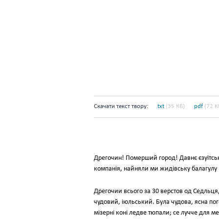
Скачати текст твору:
txt
(35 КБ)
pdf
(72 К
Дрегочин! Померший город! Давнє єзуїтське
компанія, найняли ми жидівську балагулу в
Дрегочии всього за 30 верстов од Седльця, 
чудовий, іюльський. Була чудова, ясна пог
мізерні коні ледве тюпали; се лучче для 