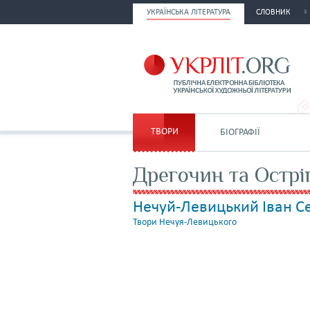
УКРАЇНСЬКА ЛІТЕРАТУРА
СЛОВНИК
ТВОРИ
БІОГРАФІЇ
Дрегочин та Острі
Нечуй-Левицький Іван 
Твори Нечуя-Левицького