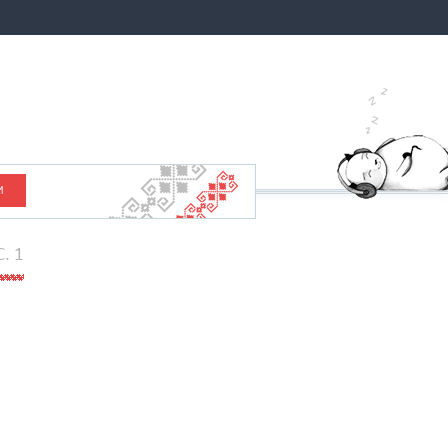
И
C. 1