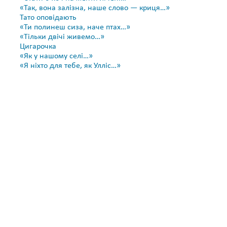
«Так, вона залізна, наше слово — криця…»
Тато оповідають
«Ти полинеш сиза, наче птах…»
«Тільки двічі живемо…»
Цигарочка
«Як у нашому селі…»
«Я ніхто для тебе, як Улліс…»