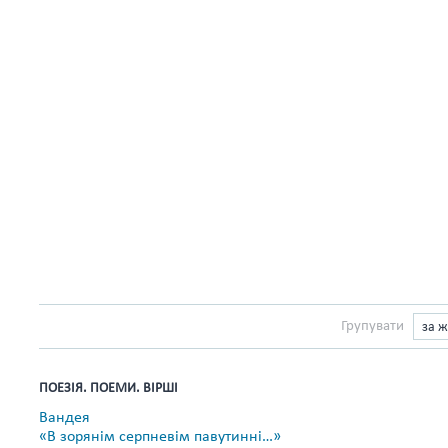
Групувати
за 
ПОЕЗІЯ. ПОЕМИ. ВІРШІ
Вандея
«В зорянім серпневім павутинні…»