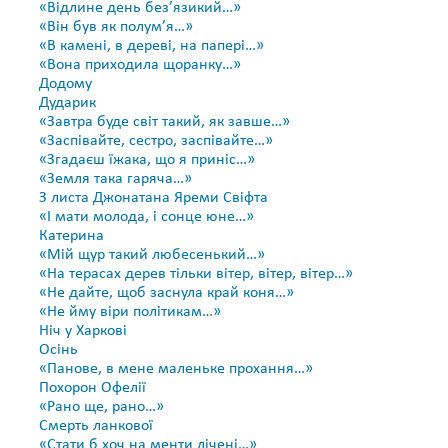
«Відлине день без’язикий…»
«Він був як полум’я…»
«В камені, в дереві, на папері…»
«Вона приходила щоранку…»
Додому
Дударик
«Завтра буде світ такий, як завше…»
«Заспівайте, сестро, заспівайте…»
«Згадаєш їжака, що я приніс…»
«Земля така гаряча…»
З листа Джонатана Яреми Свіфта
«І мати молода, і сонце юне…»
Катерина
«Мій щур такий любесенький…»
«На терасах дерев тільки вітер, вітер, вітер…»
«Не дайте, щоб заснула край коня…»
«Не йму віри політикам…»
Ніч у Харкові
Осінь
«Панове, в мене маленьке прохання…»
Похорон Офелії
«Рано ще, рано…»
Смерть ланкової
«Стати б хоч на менти лічені…»