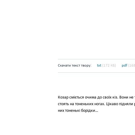
Скачати текст твору:
txt
(172 КБ)
pdf
(168
Козар сміється очима до своїх кіз. Вони не 
стоять на тоненьких ногах. Цікаво підняли р
них тоненькі борідки…