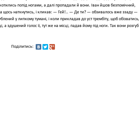
котились попід ногами, а далі пропадали й вони. Іван йшов безпомічний,
а щось наткнутись, і кликав: — Гей!.. — Де ти? — обзивалось вже ззаду — 
блений у липкому тумані, і коли прикладав до уст трембіту, щоб обізватись
, а здушений голос її, тут же на місці, падав йому під ноги. Так вони розгу
Поділитись: