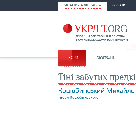
УКРАЇНСЬКА ЛІТЕРАТУРА
СЛОВНИК
ТВОРИ
БІОГРАФІЇ
Тіні забутих предк
Коцюбинський Михайло
Твори Коцюбинського