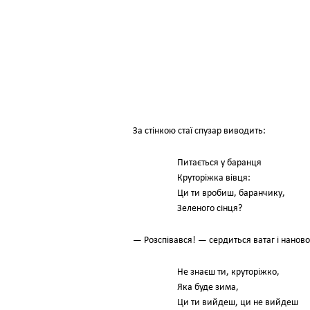
За стінкою стаї спузар виводить:
Питається у баранця
Круторіжка вівця:
Ци ти вробиш, баранчику,
Зеленого сінця?
— Розспівався! — сердиться ватаг і наново
Не знаєш ти, круторіжко,
Яка буде зима,
Ци ти вийдеш, ци не вийдеш