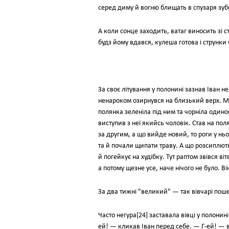
серед диму й вогню блищать в спузаря зу
А коли сонце заходить, ватаг виносить зі ст
будз йому вдався, кулеша готова і струнк
За своє літування у полонині зазнав Іван н
ненароком озирнувся на близький верх. Мря
полянка зеленіла під ним та чорніла одинок
виступив з неї якийсь чоловік. Став на поля
за другим, а що вийде новий, то роги у ньо
та й почали щипати траву. А що розсиплютьс
й погейкує на худібку. Тут раптом звівся віт
а потому щезне усе, наче нічого не було. 
За два тижні "великий" — так вівчарі пош
Часто негура[24] заставала вівці у полонині.
ей! — кликав Іван перед себе. — Г-ей! — ві