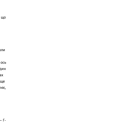
, що
оли
 ось
один
ах
 ще
ніє,
— Г-