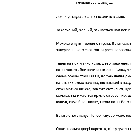
З полонинки жива, —
докінчує спузар у сінях і входить в стаю.
Закопчений, чорний, згинається над вогнем,
Молоко в путині жовкне і гусне. Ватаг схил
занурює в нього свої голі, зарослі волосся
Тепер має бути тихо у стаї, двері замкнені,
ватаг чаклує. Все наче застигло в німому ч
сном чорним стіни і лави, вогонь ледве дих
ватагових руках помітно, що насподі в пос
опускаються нижче, закруглюють лікті, щось
молока, підіймається кругле сирове тіло, щ
купелі, само біле і ніжне, і коли ватаг йог
Ватаг легко зітхнув. Тепер і спузар може в
Одчиняються двері нарозтіж, вітер дме з п