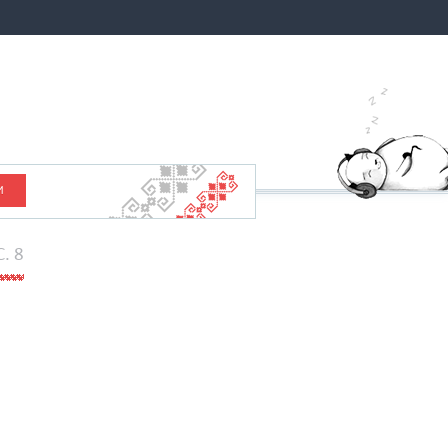
И
C. 8