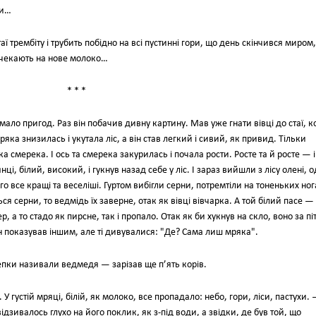
би…
аї трембіту і трубить побідно на всі пустинні гори, що день скінчився миром
и чекають на нове молоко…
* * *
емало пригод. Раз він побачив дивну картину. Мав уже гнати вівці до стаї, к
ка знизилась і укутала ліс, а він став легкий і сивий, як привид. Тільки
а смерека. І ось та смерека закурилась і почала рости. Росте та й росте — і
нці, білий, високий, і гукнув назад себе у ліс. І зараз вийшли з лісу олені, 
го все кращі та веселіші. Гуртом вибігли серни, потремтіли на тоненьких ног
я серни, то ведмідь їх заверне, отак як вівці вівчарка. А той білий пасе —
ер, а то стадо як пирсне, так і пропало. Отак як би хукнув на скло, воно за піт
Він показував іншим, але ті дивувалися: "Де? Сама лиш мряка".
епки називали ведмедя — зарізав ще п’ять корів.
 У густій мряці, білій, як молоко, все пропадало: небо, гори, ліси, пастухи. 
дзивалось глухо на його поклик, як з-під води, а звідки, де був той, що