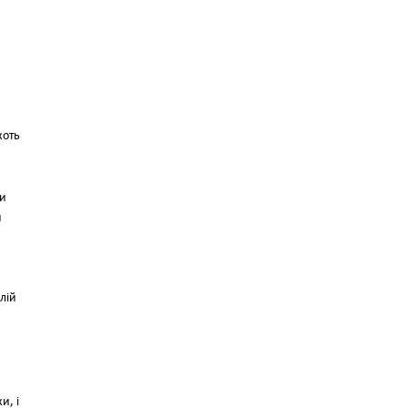
коть
ки
и
лій
и, і