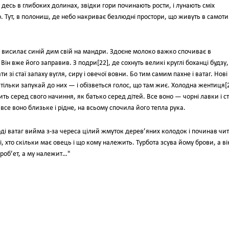
 десь в глибоких долинах, звідки гори починають рости, і лунають сміх
о. Тут, в полониш, де небо накриває безлюдні простори, що живуть в самоти
се висилає синій дим свій на мандри. Здоєне молоко важко спочиває в
 Він вже його заправив. З подри[22], де сохнуть великі круглі боханці будзу,
и зі стаї запаху вугля, сиру і овечої вовни. Бо тим самим пахне і ватаг. Нові
 тільки запукай до них — і обізветься голос, що там жиє. Холодна жентиця[
ть серед свого начиння, як батько серед дітей. Все воно — чорні лавки і ст
все воно близьке і рідне, на всьому спочила його тепла рука.
ді ватаг вийма з-за череса цілий жмуток дерев’яних колодок і починав чит
і, хто скільки має овець і що кому належить. Турбота зсува йому брови, а ві
роб’ет, а му належит…"