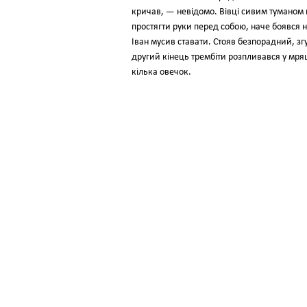
кричав, — невідомо. Вівці сивим туманом 
простягти руки перед собою, наче боявся н
Іван мусив ставати. Стояв безпорадний, згу
другий кінець трембіти розпливався у мряці
кілька овечок.