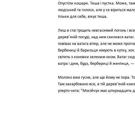
Опустіли кошари. Тиша і пустка. Може, там
людський та голоси, але у се віриться мал
тільки для себе, вікує тиша.
Лиш в стаї тріщить невгасимий погонь і в
дерев’яній посуді, над ним схилився ватаг.
повіває на ватага вітер, але не може прогнат
бербениці й барильця німують в кутку, хоч
світить з коновки зеленим оком. Ватаг сиди
ватра і дим, будз, бербериці й жентиця, — 
Молоко вже гусне, але ще йому не пора. То
Там закарбовано все, в тій дерев’яній книз
уперто чита: "Мосійчук має штирнадцять д