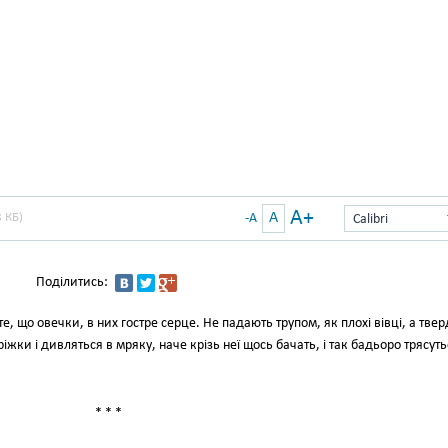
A+
A
 КБ)
-A
Calibri
Поділитись:
те, що овечки, в них гостре серце. Не падають трупом, як плохі вівці, а тве
іжки і дивляться в мряку, наче крізь неї щось бачать, і так бадьоро трясуть
* * *