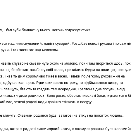
 і білі зуби блищать у нього. Вогонь потріскує стиха.
ився над ним скуплений, навіть суворий. Розщібає поволі рукава і по сам лі
м руки. І так застигає над молоком…
 і навіть спузар не сміє кинуть оком на молоко, поки там твориться щось, по
еканні, бербениці затаїли у собі голос, притаїлись будзи на полицях, поснул
а, і навіть дим соромливо тікає в вікно. Тільки по легкому рухові жил на
уді одбувається щось. Руки оживають потроху, то підіймаються вище, то
 плещуть, бгають та гладять там всередині, і раптом з дна посуди, з-під
о якимсь чудом родилось. Воно росте, обертає плескаті боки, купається в бі
о виймає, зелені родові води дзвінко стікають в посуду…
же глянуть. Славний родився будз, ватагові на втіху і на пожиток людям…
одри, ватра з радості лиже чорний котел, в якому сироватка Єуля коломийк