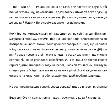
— Іва!.. Мо-ой! — гукали на Івана од хати, але він того не слухав, з
пищав у травинку, намагаючись вдати голоси птахів та всі ті згуки, що
квітки і косичив ними свою кресаню (бриль), а утомившись, лягав дес
до сну та й будили його своїм дзвоном гірські потоки.
Коли Іванові минуло сім літ, він уже дивився на світ інакше. Він зна
матриган і підойму, розумів, про що канькає каня, з чого повстала з
позирала на нього: може, воно до нього говорить? Знав, що на світі 
усім; що в лісах повно лісовиків, які пасуть там свою маржинку[6]: о
який зараз просить стрічного в танець та роздирає нявки; що живе в
недеях[7], нявки розводять свої безконечні танки, а по скелях ховає
гарної днини виходять з води на берег, щоб співати пісень, вигадува
сонця сушать бліде тіло своє на каменях в річці. Всякі злі духи запов
чигають на християнина або на маржину, щоб зробити їм шкоду.
Не раз, прокинувшись уночі, серед ворожої тиші, він тремтів, сповн
Весь світ був як казка, повна чудес, таємнича, цікава й страшна.