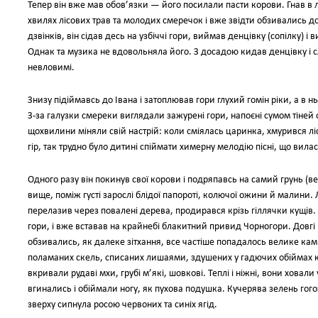
Тепер він вже мав обов’язки — його посилали пасти корови. Гнав в л
хвилях лісових трав та молодих смеречок і вже звідти обзивались до
дзвінків, він сідав десь на узбіччі гори, виймав денцівку (сопілку) і
Однак та музика не вдовольняла його. З досадою кидав денцівку і с
невловимі.
Знизу підіймавсь до Івана і затоплював гори глухий гомін ріки, а в 
З-за галузки смереки виглядали зажурені гори, напоєні сумом тіней 
щохвилини міняли свій настрій: коли сміялась царинка, хмурився ліс
гір, так трудно було дитині спіймати химерну мелодію пісні, що вила
Одного разу він покинув свої корови і подряпавсь на самий грунь (в
вище, поміж густі зарослі блідої папороті, колючої ожини й малини.
перелазив через повалені дерева, продирався крізь гіллячки кущів.
гори, і вже вставав на крайнебі блакитний привид Чорногори. Довгі 
обзивались, як далеке зітхання, все частіше попадалось велике камі
поламаних скель, списаних лишаями, здушених у гадючих обіймах к
вкривали рудаві мхи, грубі м’які, шовкові. Теплі і ніжні, вони ховали
вгинались і обіймали ногу, як пухова подушка. Кучерява зелень гогозі
зверху сипнула росою червоних та синіх ягід.