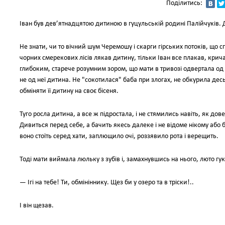
Поділитись:
Іван був дев’ятнадцятою дитиною в гуцульській родині Палійчуків.
Не знати, чи то вічний шум Черемошу і скарги гірських потоків, що с
чорних смерекових лісів лякав дитину, тільки Іван все плакав, крича
глибоким, старече розумним зором, що мати в тривозі одвертала од н
не од неї дитина. Не "сокотилася" баба при злогах, не обкурила десь 
обміняти її дитину на своє бісеня.
Туго росла дитина, а все ж підростала, і не стямились навіть, як дов
Дивиться перед себе, а бачить якесь далеке і не відоме нікому або 
воно стоїть серед хати, заплющило очі, роззявило рота і верещить.
Тоді мати виймала люльку з зубів і, замахнувшись на нього, люто гу
— Ігі на тебе! Ти, обмініннику. Щез би у озеро та в тріски!..
І він щезав.