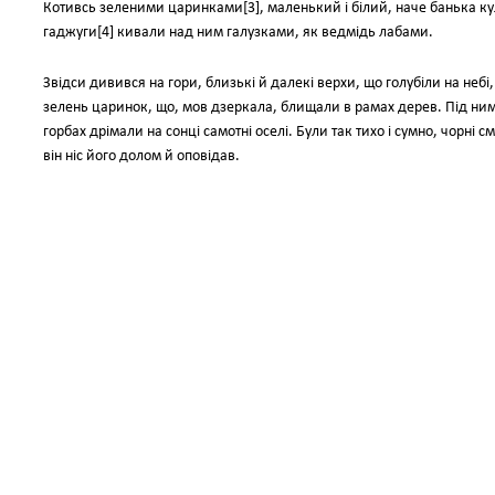
Котивсь зеленими царинками[3], маленький і білий, наче банька ку
гаджуги[4] кивали над ним галузками, як ведмідь лабами.
Звідси дивився на гори, близькі й далекі верхи, що голубіли на небі,
зелень царинок, що, мов дзеркала, блищали в рамах дерев. Під ним
горбах дрімали на сонці самотні оселі. Були так тихо і сумно, чорні
він ніс його долом й оповідав.