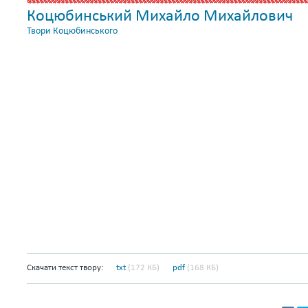
Коцюбинський Михайло Михайлович
Твори Коцюбинського
Скачати текст твору:
txt
(172 КБ)
pdf
(168 КБ)