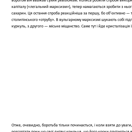
ворогом він вважав сухий ревізіонізм. Колись робили спроби викор
капіталу («легальний марксизм»), тепер намагаються зробити з нь
сахарин. Ця остання спроба реакційніша за першу, бо об’єктивно — 
столипінського «отрубу». В вульгарному марксизмі шукають собі підп
куркуль, з другого — міське міщанство. Саме тут і йде кристалізація ї
Отже, очевидно, боротьба тільки починається, і коли взяти до уваги,
розгортати поки що свої дитячі крильця, що його кроки плутаються в 