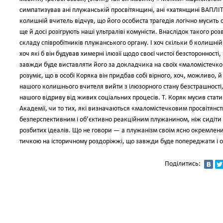
симпатизував ані плужанській просвітянщині, ані «хатянщині ВАПЛІТЕ»
колишній вчитель відчув, що його особиста трагедія логічно мусить с
ще й досі розігрують наші ультраліві комуністи. Внаслідок такого роз
складу співробітників плужанського органу. І хоч скільки б колишн
хоч які б він будував химерні ілюзії щодо своєї чистої безстороннос
завжди буде виставляти його за докладчика на своїх «маломістечко
розуміє, що в особі Коряка він придбав собі вірного, хоч, можливо
нашого колишнього вчителя вийти з ілюзорного стану безстрашност
нашого відриву від живих соціальних процесів. Т. Коряк мусив стати н
Академії, чи то тих, які визначаються «маломістечковим просвітянств
безперспективним і об’єктивно реакційним плужанином, ніж сидіти 
розбитих ідеалів. Що не говори — а плужанізм своїм ясно окремлен
тичкою на історичному роздоріжжі, що завжди буде попереджати і о
Поділитись: