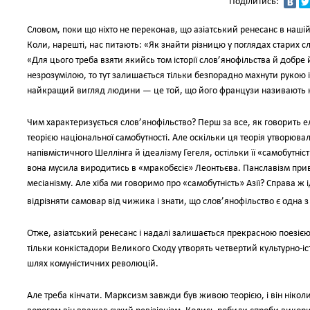
Поділитись:
Словом, поки що ніхто не переконав, що азіатський ренесанс в наші
Коли, нарешті, нас питають: «Як знайти різницю у поглядах старих сл
«Для цього треба взяти якийсь том історії слов’янофільства й добре 
незрозумілою, то тут залишається тільки безпорадно махнути рукою 
найкращий вигляд людини — це той, що його французи називають 
Чим характеризується слов’янофільство? Перш за все, як говорить 
теорією національної самобутності. Але оскільки ця теорія утворюв
напівмістичного Шеллінга й ідеалізму Гегеля, остільки її «самобутніс
вона мусила виродитись в «мракобєсіє» Леонтьєва. Панславізм приві
месіанізму. Але хіба ми говоримо про «самобутність» Азії? Справа ж 
відрізняти самовар від чижика і знати, що слов’янофільство є одна з 
Отже, азіатський ренесанс і надалі залишається прекрасною поезією
тільки конкістадори Великого Сходу утворять четвертий культурно-і
шлях комуністичних революцій.
Але треба кінчати. Марксизм завжди був живою теорією, і він ніко