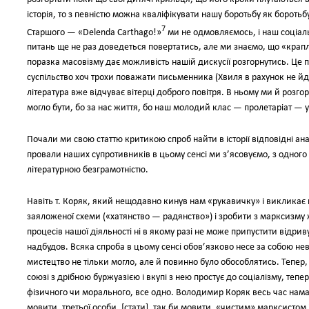
історія, то з певністю можна кваліфікувати нашу боротьбу як боротьб
7
Старшого — «Delenda Carthago!»
ми не одмовляємось, і наш соціал
питань ще не раз доведеться повертатись, але ми знаємо, що «крапл
поразка масовізму дає можливість нашій дискусії розгорнутись. Ц
суспільство хоч трохи поважати письменника (Хвиля в рахунок не й
література вже відчуває вітерці доброго повітря. В ньому ми й розго
могло бути, бо за нас життя, бо наш молодий клас — пролетаріат — у
Почали ми свою статтю критикою спроб найти в історії відповідні ан
провали наших супротивників в цьому сенсі ми з’ясовуємо, з одного
літературною безграмотністю.
Навіть т. Коряк, який нещодавно кинув нам «рукавичку» і викликає н
заяложеної схеми («хатянство — радянство») і зробити з марксизму ж
процесів нашої діяльності ні в якому разі не може припустити відрив
надбудов. Всяка спроба в цьому сенсі обов’язково несе за собою не
мистецтво не тільки могло, але й повинно було обособлятись. Тепер, 
союзі з дрібною буржуазією і вкупі з нею простує до соціалізму, теп
фізичного чи морального, все одно. Володимир Коряк весь час намага
мовити, третьої особи, [стати], так би мовити, «чистим» марксистом 