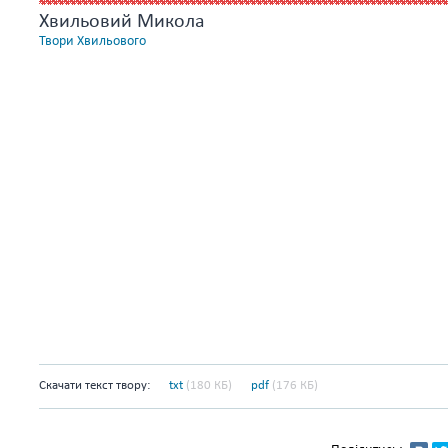
Хвильовий Микола
Твори Хвильового
Скачати текст твору:
txt
(180 КБ)
pdf
(176 КБ)