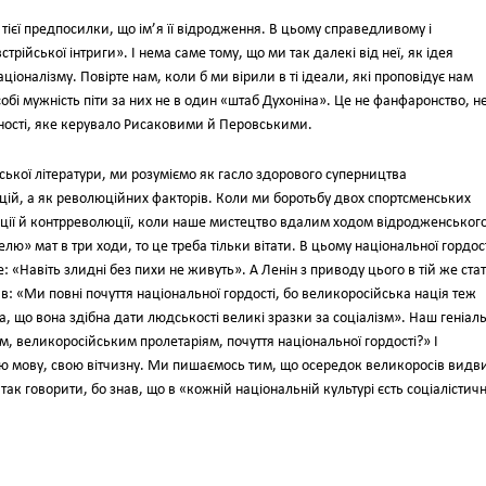
з тієї предпосилки, що ім’я її відродження. В цьому справедливому і
трійської інтриги». І нема саме тому, що ми так далекі від неї, як ідея
іоналізму. Повірте нам, коли б ми вірили в ті ідеали, які проповідує нам
собі мужність піти за них не в один «штаб Духоніна». Це не фанфаронство, н
ідності, яке керувало Рисаковими й Перовськими.
ської літератури, ми розуміємо як гасло здорового суперництва
ацій, а як революційних факторів. Коли ми боротьбу двох спортсменських
ції й контрреволюції, коли наше мистецтво вдалим ходом відродженськог
ю» мат в три ходи, то це треба тільки вітати. В цьому національної гордос
: «Навіть злидні без пихи не живуть». А Ленін з приводу цього в тій же стат
в: «Ми повні почуття національної гордості, бо великоросійська нація теж
, що вона здібна дати людськості великі зразки за соціалізм». Наш геніал
, великоросійським пролетаріям, почуття національної гордості?» І
ою мову, свою вітчизну. Ми пишаємось тим, що осередок великоросів видв
так говорити, бо знав, що в «кожній національній культурі єсть соціалістичн