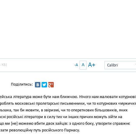
A+
A
 КБ)
-A
Calibri
Поділитись:
опейська література може бути нам ближчою. Нічого нам малювати котурнові
 роблять московські пролетарські письменники, чи то котурнових «мужичкі
зака, так би мовити, в звіризмі, чи то опереткових більшовиків, яких
ні російські літератори в силу тих чи інших причин можуть зійти на
що ми [не] можемо вбити двох зайців: з одного боку, утворити справжнє
азати революційну путь російського Парнасу.