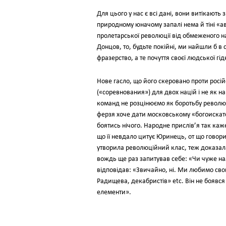
Для цього у нас є всі дані, вони витікають 
природному юначому запалі нема й тіні «авс
пролетарської революції від обмеженого нац
Донцов, то, будьте покійні, ми найшли б в 
фразерство, а те почуття своєї людської г
Нове гасло, що його скеровано проти росій
(«соревнования») для двох націй і не як н
команд не розцінюємо як боротьбу револю
ферзя хоче дати московському «богоискател
боятись нічого. Народне прислів’я так каже
що її невдало цитує Юринець, от що говори
утворила революційний клас, теж доказала
вождь ще раз запитував себе: «Чи чуже нам
відповідав: «Звичайно, ні. Ми любимо св
Радищева, декабристів» еtс. Він не боявся 
елементи».