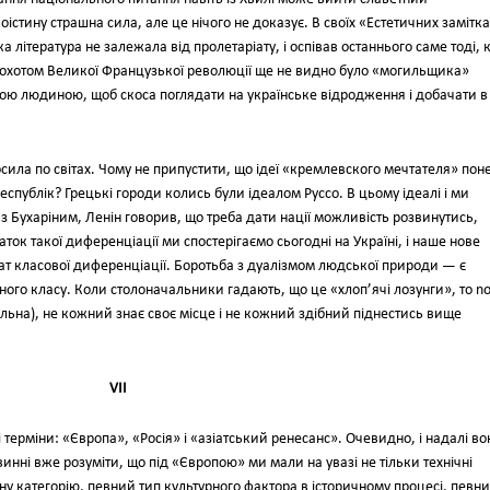
істину страшна сила, але це нічого не доказує. В своїх «Естетичних замітк
 література не залежала від пролетаріату, і оспівав останнього саме тоді, 
а грохотом Великої Французької революції ще не видно було «могильщика»
ною людиною, щоб скоса поглядати на українське відродження і добачати в
осила по світах. Чому не припустити, що ідеї «кремлевского мечтателя» пон
еспублік? Грецькі городи колись були ідеалом Руссо. В цьому ідеалі і ми
 Бухаріним, Ленін говорив, що треба дати нації можливість розвинутись,
ток такої диференціації ми спостерігаємо сьогодні на Україні, і наше нове
ьтат класової диференціації. Боротьба з дуалізмом людської природи — є
ного класу. Коли столоначальники гадають, що це «хлоп’ячі лозунги», то n
льна), не кожний знає своє місце і не кожний здібний піднестись вище
VII
 терміни: «Європа», «Росія» і «азіатський ренесанс». Очевидно, і надалі во
овинні вже розуміти, що під «Європою» ми мали на увазі не тільки технічні
ну категорію, певний тип культурного фактора в історичному процесі, певн