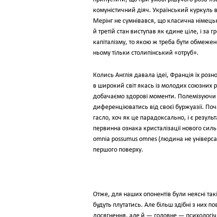
комуністичний діяч. Український куркуль во
Мерінг не сумнівався, що класична німецька
й третій стан виступав як єдине ціле, і з
капіталізму, то якою ж треба бути обмеже
ньому тільки столипінський «отруб».
Колись Англія давала ідеї, Франція їх розн
в широкий світ якась із молодих союзних р
добачаємо здорові моменти. Полемізуючи з
диференціюватись від своєї буржуазії. Поча
гасло, хоч як це парадоксально, і є резул
первинна ознака кристалізації нового силь
omnia possumus omnes (людина не універса
першого поверху.
Отже, для наших опонентів були неясні такі
будуть плутатись. Але більш здібні з них п
досягнення, але й — головне — психологіч