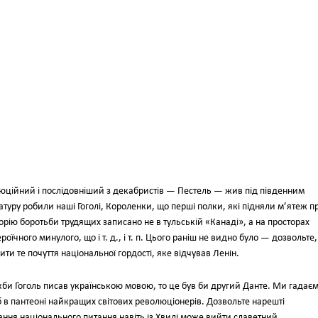
люційний і послідовніший з декабристів — Пестель — жив під південним
атуру робили наші Гоголі, Короленки, що перші полки, які підняли м’ятеж п
торію боротьби трудящих записано не в тульській «Канаді», а на просторах
роїчного минулого, що і т. д., і т. п. Цього раніш не видно було — дозвольте,
ти те почуття національної гордості, яке відчував Ленін.
якби Гоголь писав українською мовою, то це був би другий Данте. Ми гадаємо
 в пантеоні найкращих світових революціонерів. Дозвольте нарешті
ання національного питання навіть із Хвилі може вийти славетний