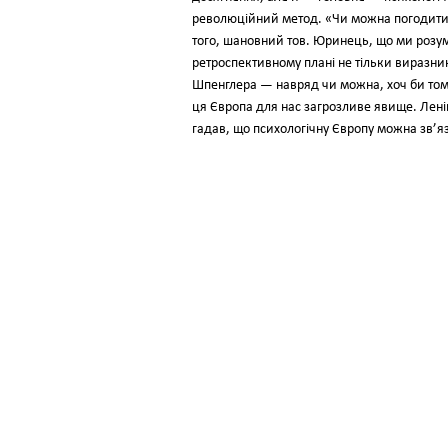
революційний метод. «Чи можна погодити в
того, шановний тов. Юринець, що ми розумі
ретроспективному плані не тільки виразник
Шпенглера — навряд чи можна, хоч би тому
ця Європа для нас загрозливе явище. Ленін 
гадав, що психологічну Європу можна зв’яз