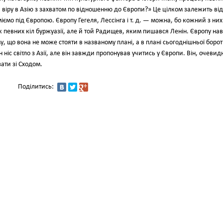
іру в Азію з захватом по відношенню до Європи?» Це цілком залежить від
ємо під Європою. Європу Гегеля, Лессінга і т. д. — можна, бо кожний з них
 певних кіл буржуазії, але й той Радищев, яким пишався Ленін. Європу нав
, що вона не може стояти в названому плані, а в плані сьогоднішньої боро
ніс світло з Азії, але він завжди пропонував учитись у Європи. Він, очевид
ати зі Сходом.
Поділитись: