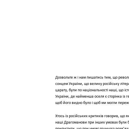
Дозвольте ж і нам пишатись тим, що рево
сонцем України, що велику російську літер
царату, були по національності наші, що іс
України, де найменша оселя є сторінка із ге
щоб його видно було і щоб ми могли пережи
Хтось із російських критиків говорив, що 
наші Драгоманови при інших умовах були б
припустити, що при умові рішучого розв’яз