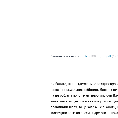
Скачати текст твору:
txt
(180 КБ)
pdf
(176
Як бачите, навіть ідеологічно західноєвр
постаті карамельних робітниць Даш, як це
як це роблять попутники, перегинаючи Баль
малюють в міщанському закутку. Коли сучас
правдивий шлях, то це зовсім не значить, 
мистецтво великої епохи, з другого — пок