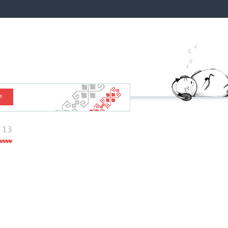
И
. 13