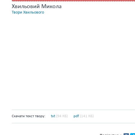
Хвильовий Микола
Твори Хвильового
Скачати текст твору:
txt
(94 КБ)
pdf
(141 КБ)