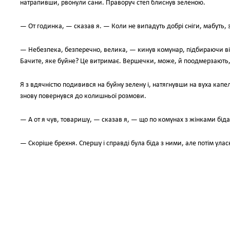
натрапивши, рвонули сани. Праворуч степ блиснув зеленою.
— От годинка, — сказав я. — Коли не випадуть добрі сніги, мабуть, 
— Небезпека, безперечно, велика, — кинув комунар, підбираючи віж
Бачите, яке буйне? Це витримає. Вершечки, може, й поодмерзають, 
Я з вдячністю подивився на буйну зелену і, натягнувши на вуха капе
знову повернувся до колишньої розмови.
— А от я чув, товаришу, — сказав я, — що по комунах з жінками біда
— Скоріше брехня. Спершу і справді була біда з ними, але потім ула