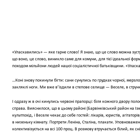
«Уласкавились» — яке гарне слово! Я знаю, що це слово можна зустр
що воно, це слово, виникло саме для комуни, для тієї ідеальної фо
походом мільйони людей нашої соціалістичної батьківщини. «Уласк
…Коні знову покинули бігти: сани сунулись по грудках чорної, мерзлої 
закляклі ноги. Ми вже в’їздили в степове селище — Веселе, в струн
І одразу ж в очі кинулись червоні прапорці: біля кожного двору поло
справа. Вияснилося, що в цьому районі (Барвінківський район на Із
культпохід, і Веселе чекає до себе гостей: лікарів, юристів, агітатор
в низеньку кімнату. Портрети Леніна, Сталіна, плакати. Уповноважен
колективізується на всі 100 проц. В розмову втручається білий, як сні