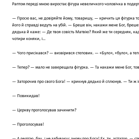
Раптом переді мною виростає фігура невеличкого чоловічка в подертій
— Просю вас, не довіряйте йому, товаришу, — кричить ця фігурка то
його й справді ведуть на убій. — Бреше він, накажи мене Бог, бре
дядька й каже: — Де твоя совість Матвію? Який же ти середняк, када 
чотири коняки, і…
— Чого присікався? — визвірився степовик. — «Було», «було», а те
— Тепер? — мало не заверещала фігурка. — Та накажи мене Бог, то
— Заторочив про свого Бога! — крикнув дядько й сплюнув. — Ти ж і
— Повикидав!
— Церкву проголосував зачинити?
— Проголосував!
— А релігію, бач, і не забуваєш: знову про Бога! Ех, ти, агітатор, —