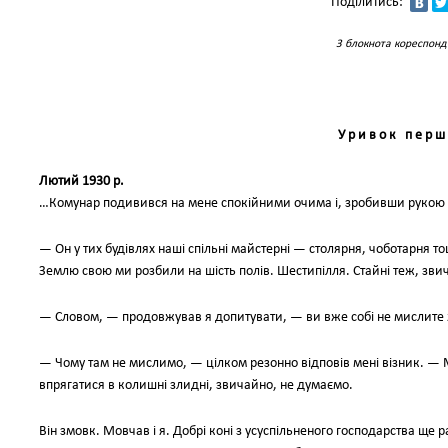
Поділитись:
З блокнота кореспонд
У р и в о к п е р ш
Лютий 1930 р.
…Комунар подивився на мене спокійними очима і, зробивши рукою в
— Он у тих будівлях наші спільні майстерні — столярня, чоботарня 
Землю свою ми розбили на шість полів. Шестипілля. Стайні теж, звич
— Словом, — продовжував я допитувати, — ви вже собі не мислите
— Чому там не мислимо, — цілком резонно відповів мені візник. — 
впрягатися в колишні злидні, звичайно, не думаємо.
Він змовк. Мовчав і я. Добрі коні з усуспільненого господарства ще