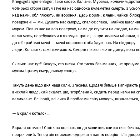
Kriegsgefangenenlager. Таке слово. Залізне. Мурами, колючим дротом
чотирьох сторін світу чатує на нас одноока кулеметна смерть. З усьо
над нами, обліплюють, як вороння. Десь є орли, є леви, чайки білокри
повержені — ми. Душить нас сморід, спалює спека, і майже щасливце
муром. Повно нас на всіх поверхах, нема де ступити на сходах, нами 
валяємось, перебуваючи в якомусь трансі; .з пригаслими мізками,
до тої крайньої межі — межі останнього збайдужіння. На півдвору —
люди. Конають, там і вмирають. Смерть нікого вже не дивує, вона пе
Скільки нас тут? Кажуть, сто тисяч. Сто тисяч безіменних, не пронум
мухам і цьому смердючому сонцю.
Тануть день відо дня наші сили. Згасаєм. Щодалі більше випирають 
висхлий людський скелет, що, згорблений, сидить перед нами на спе
величезне. Всі події, всі лиха й проблеми світу можуть, виявляєтьс
— Вкрали котелок…
Вкрали котелок! Стоїть на колінах, як до молитви, озирається без над
приречений. Тепер він не зможе одержати навіть порцію тієї відворо