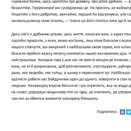
скривлені болем, щось шепотіли про домівку, про дітей дрібних, — вж
безжиттєві. Приречений він і усвідомлює це. Не просить, не виблагує
Решетняк з його добротою, звичайно, перший би відгукнувся, але с
засмальцьовану свою пілотку, — тільки ця його пілотка поки що й за
Десь сім’я з дрібними дітьми, десь життя, яким він жив, а зараз т
підлобні провалля, з яких, може востаннє, лиш отим блиском сльоз
нашого співчуття, він змирений з найбільшим своїм горем, яке колис
безсиле пробити важку липучу сонливість наших виснажених душ. Н
найстрашніше. Холодна гора є для нас не просто місцем ув’язнення, 
вона, на те й розрахована, щоб розчавлювати, спустошувати, руйнув
рани, ніж хвороби, ніж голод, в цьому я переконався тут. Найбільша 
здатність робити нас байдужими один до одного, повергати в стан оч
людьми. Ненавиджу власне безсилля і цю очужілість, яка не віщує д
на слово: дораджує нещасному піти он туди, де клепають, де утвор
там хоч за обмотки виміняти консервну бляшанку.
Поділитись: