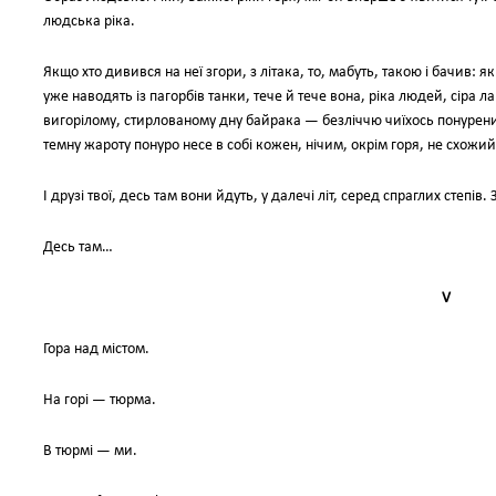
людська ріка.
Якщо хто дивився на неї згори, з літака, то, мабуть, такою і бачив: 
уже наводять із пагорбів танки, тече й тече вона, ріка людей, сіра
вигорілому, стирлованому дну байрака — безліччю чиїхось понурених 
темну жароту понуро несе в собі кожен, нічим, окрім горя, не схожи
І друзі твої, десь там вони йдуть, у далечі літ, серед спраглих степі
Десь там…
V
Гора над містом.
На горі — тюрма.
В тюрмі — ми.