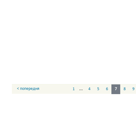
< попередня
1
...
4
5
6
7
8
9