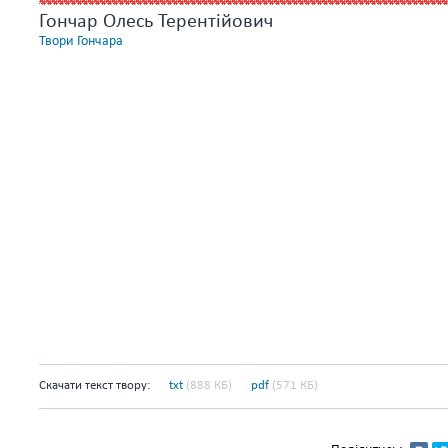
Гончар Олесь Терентійович
Твори Гончара
Скачати текст твору:
txt
(888 КБ)
pdf
(571 КБ)