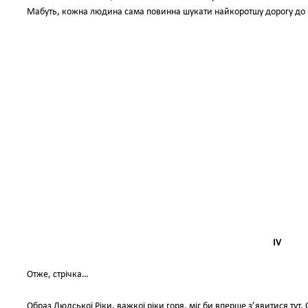
Мабуть, кожна людина сама повинна шукати найкоротшу дорогу до 
IV
Отже, стрічка…
Образ Людської Ріки, важкої ріки горя, міг би вперше з’явитися ту