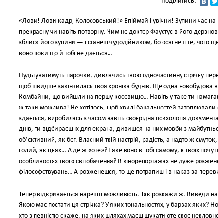
Поділитись:
«Лови! Лови кадр, Колосовський!» Впіймай і увічни! Зупини час на
прекрасну чи навіть потворну. Чим не доктор Фаустус в його дерзн
зблиск його зупини — і станеш чудодійником, бо осягнеш те, чого ще
воно поки що й тобі не дається…
Нудьгуватимуть парочки, дивлячись твою одночастинну стрічку пе
щоб швидше закінчилась твоя хроніка буднів. Ще одна новобудова в
Комбайни, що вийшли на першу косовицю… Навіть у таке ти намагав
ж таки можлива! Не хотілось, щоб хвилі банальностей затоплювали е
здається, виробилась з часом навіть своєрідна психологія докумен
днів, ти відбираєш їх для екрана, дивишся на них мовби з майбутнь
об’єктивний, як бог. Власний твій настрій, радість, а надто ж смуто
голий, як цвях… А де ж «оте»? І яке воно в тобі самому, в твоїх поч
особливостях твого світобачення? В кінорепортажах не дуже розженеш
філософствувань… А розженешся, то ще потрапиш і в наказ за переви
Тепер відкривається нарешті можливість. Так розкажи ж. Виведи на ек
Якою має постати ця стрічка? У яких тональностях, у барвах яких?
хто з певністю скаже, на яких шляхах маєш шукати оте своє невловне 