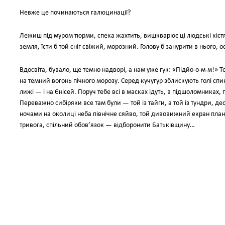
Невже це починаються галюцинації?
Лежиш під муром тюрми, спека жахтить, вишкварює ці людські кістя
земля, їсти б той сніг свіжий, морозний. Голову б занурити в нього, 
Вдосвіта, бувало, ще темно надворі, а нам уже гук: «Підйо-о-м-м!» То
на темний вогонь пічного морозу. Серед кучугур зблискують голі спи
лижі — і на Єнісей. Поруч тебе всі в масках ідуть, в підшоломниках,
Переважно сибіряки все там були — той із тайги, а той із тундри, де
ночами на околиці неба північне сяйво, той дивовижний екран плане
тривога, спільний обов’язок — відборонити Батьківщину…