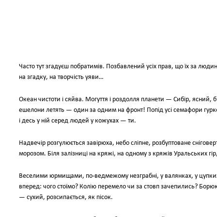
Часто тут згадуєш побратимів. Позбавлений усіх прав, що їх за люди
на згадку, на творчість уяви…
Океан чистоти і сяйва. Могуття і роздолля планети — Сибір, ясний, б
ешелони летять — один за одним на фронт! Попід усі семафори гур
і десь у ній серед людей у кожухах — ти.
Надвечір розгулюється завірюха, небо сліпне, розбуптоване снігове
морозом. Біля залізниці на кряжі, на одному з кряжів Уральських гі
Веселими юрмищами, по-ведмежому незграбні, у валянках, у цупких 
вперед: чого стоїмо? Колію перемело чи за стовп зачепились? Борюк
— сухий, розсипається, як пісок.