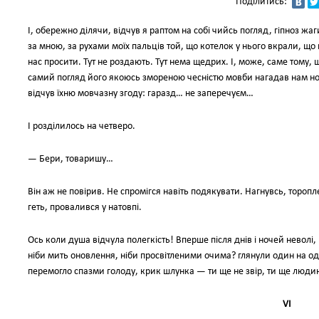
Поділитись:
І, обережно ділячи, відчув я раптом на собі чийсь погляд, гіпноз жа
за мною, за рухами моїх пальців той, що котелок у нього вкрали, що 
нас просити. Тут не роздають. Тут нема щедрих. І, може, саме тому, 
самий погляд його якоюсь змореною чесністю мовби нагадав нам н
відчув їхню мовчазну згоду: гаразд… не заперечуєм…
І розділилось на четверо.
— Бери, товаришу…
Він аж не повірив. Не спромігся навіть подякувати. Нагнувсь, тороп
геть, провалився у натовпі.
Ось коли душа відчула полегкість! Вперше після днів і ночей неволі
ніби мить оновлення, ніби просвітленими очима? глянули один на од
перемогло спазми голоду, крик шлунка — ти ще не звір, ти ще люди
VI