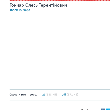
Гончар Олесь Терентійович
Твори Гончара
Скачати текст твору:
txt
(888 КБ)
pdf
(571 КБ)