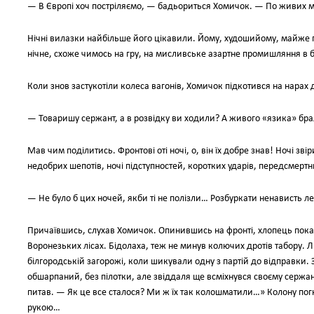
— В Європі хоч постріляємо, — бадьориться Хомичок. — По живих м
Нічні вилазки найбільше його цікавили. Йому, худошийому, майже пі
нічне, схоже чимось на гру, на мисливське азартне промишляння в б
Коли знов застукотіли колеса вагонів, Хомичок підкотився на нарах 
— Товаришу сержант, а в розвідку ви ходили? А живого «язика» бр
Мав чим поділитись. Фронтові оті ночі, о, він їх добре знав! Ночі з
недобрих шепотів, ночі підступностей, коротких ударів, передсмертн
— Не було б цих ночей, якби ті не полізли… Розбуркати ненависть л
Причаївшись, слухав Хомичок. Опинившись на фронті, хлопець показ
Воронезьких лісах. Бідолаха, теж не минув колючих дротів табору. Л
білгородській загорожі, коли шикували одну з партій до відправки. 
обшарпаний, без пілотки, але звіддаля ще всміхнувся своєму сержа
питав. — Як це все сталося? Ми ж їх так колошматили…» Колону пог
рукою…