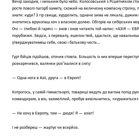
Вечір заходив, і низьким було небо. Колосовський з Рсшетняком стояв
росте поволі пагорб замету, схожий на величезну компасну стрілку, 
знати: куди? З гір свище, хурделить, одначе зима не лякала, дужим
зчепитись врукопаш хоч з власною долею. Обгорів на сибірських мо
Очі — глибокі й гарячі — знов і знов читають той напис: «АЗІЯ — 
порубіжжя. Звідси, з перевалу, ешелон твій, здасться, ще навальніш
утверджуватимеш себе, свою і батькову честь…
Гурт бійців підійшов, оточив стовпа. Більшість із них вперше пересту
розкарячився, валянки роз’їхалися в снігу:
— Одна нога в Азії, друга — в Європі!
Котрогось, у самій гімнастьорпі, товариші ведуть до вагона попід ру
командирам, а він, захмелілий, пробув вивільнитись, «куражиться»
— Не хочу в Європу, там — дюдя! Я — азіат!
І не розбереш — жартує чи всерйоз.