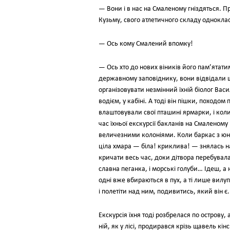
— Вони і в нас на Смаленому гніздяться. Пр
Кузьму, свого атлетичного складу однокла
— Ось кому Смалений впомку!
— Ось хто до нових віників його пам’ятати
державному заповіднику, вони відвідали щ
організовувати незмінний їхній біолог Васил
водієм, у кабіні. А тоді він пішки, походо
влаштовували свої пташині ярмарки, і коли 
час їхньої екскурсії бакланів на Смаленому
величезними колоніями. Коли баркас з юни
ціла хмара — біла! криклива! — знялась на
кричати весь час, доки дітвора перебувала н
славна пеганка, і морські голуби… Ідеш, а н
одні вже вбираються в пух, а ті лише вил
і полетіти над ним, подивитись, який він є.
Екскурсія їхня тоді розбрелася по острову,
ній, як у лісі, продирався крізь щавель кін