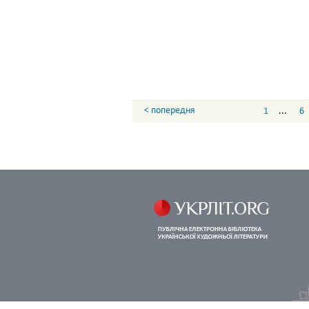
< попередня
1
...
6
© 2005—2026
Фірсов Руслан