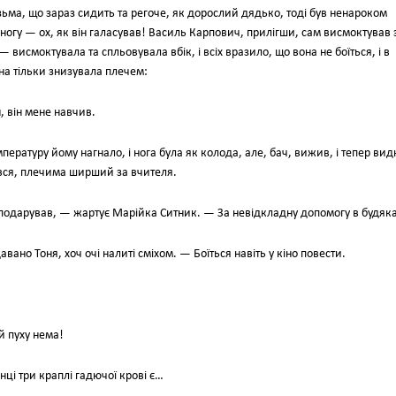
ьма, що зараз сидить та регоче, як дорослий дядько, тоді був ненароком
 ногу — ох, як він галасував! Василь Карпович, прилігши, сам висмоктував 
— висмоктувала та спльовувала вбік, і всіх вразило, що вона не боїться, і в
вона тільки знизувала плечем:
, він мене навчив.
мпературу йому нагнало, і нога була як колода, але, бач, вижив, і тепер вид
ався, плечима ширший за вчителя.
 подарував, — жартує Марійка Ситник. — За невідкладну допомогу в будяк
ано Тоня, хоч очі налиті сміхом. — Боїться навіть у кіно повести.
й пуху нема!
нці три краплі гадючої крові є…