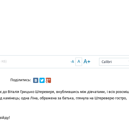
A+
A
 КБ)
-A
Calibri
Поділитись:
 до Віталія Грицько Штереверя, вкублившись між дівчатами, і всіх розсмі
д камінець; одна Ліна, ображена за батька, глянула на Штереверю гостро,
зійду!