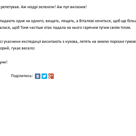
ді репетував. Аж ніздрі зеленіли! Аж пуп вилазив!
, падають одне на одного, вищать, лящать, а Віталієві хочеться, щоб ще біль
чалася, щоб Тоня частіше отак падала на нього гарячим тугим своїм тілом.
всі учасники експедиції висипають з кузова, летять на землю порізані гумов
орий, гукає весело:
туни!
Поділитись: