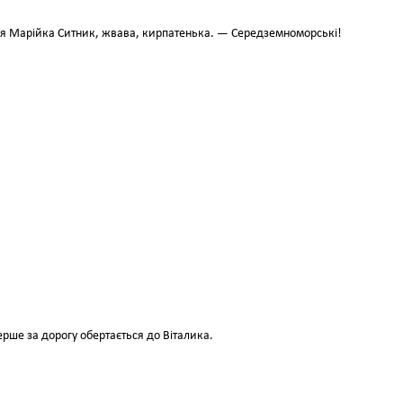
ся Марійка Ситник, жвава, кирпатенька. — Середземноморські!
рше за дорогу обертається до Віталика.