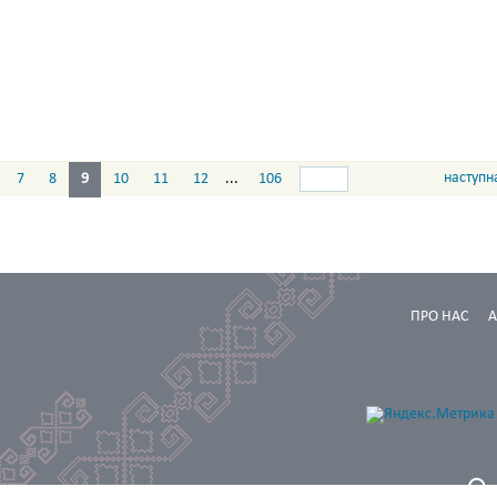
наступн
7
8
9
10
11
12
...
106
ПРО НАС
А
Проектування та програмування: