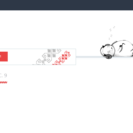
И
C. 9