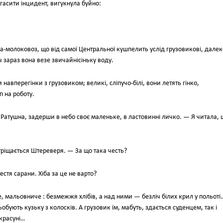
агасити інцидент, вигукнула буйно:
рна-молоковоз, що від самої Центральної кушпелить услід грузовикові, далек
зараз вона везе звичайнісіньку воду.
 навперегінки з грузовиком; великі, сліпучо-білі, вони летять гінко,
п на роботу.
 Ратушна, задерши в небо своє маленьке, в ластовинні личко. — Я читала, 
іщається Штереверя. — За що така честь?
стя сарани. Хіба за це не варто?
мальовниче : безмежжя хлібів, а над ними — безліч білих крил у польоті
обують кузьку з колосків. А грузовик їм, мабуть, здається суденцем, так і
 красуні…