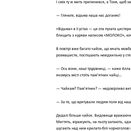
І сміх ту ж мить припинився, а Тоня, щоб з
— Гляньте, відьма наша нас доганяє!
«Відьма» в її устах — це ота пузата цисте
блищить з куряви написом «МОЛОКО», хоч 
В повітрі вже багато чайок, що мчать мовби
розмашисте, поспішають невідхильно у сте
— Ось вони, наші трудівниці, — каже Алла
якомусь місті стоїть пам’ятник чайці…
— Чайкам? Пам’ятник? — недовірливо витр
— За те, що врятували людям поля від наше
Дедалі більше чайок. Видовище вражаюче, 
Мигтять, віражують, на льоту хапають, здзь
шугають над ним крилато-білі чорноголові