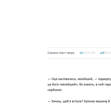
Скачати текст твору:
txt
(979 КБ)
pdf
(613
— Оце наспівались, мілєйший, — підморгує
це його «мілєйший», бо знають, в чий горо
серйозно:
— Хочеш, щоб я встала? Зупиню машину й 