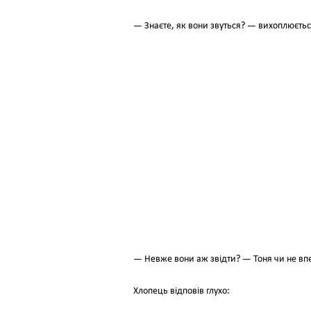
— Знаєте, як вони звуться? — вихоплюєть
— Невже вони аж звідти? — Тоня чи не впе
Хлопець відповів глухо: