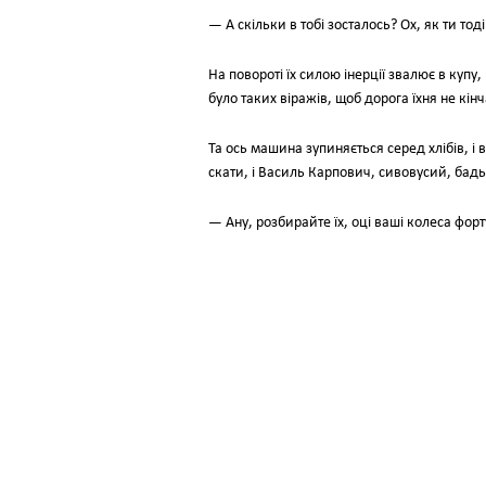
— А скільки в тобі зосталось? Ох, як ти то
На повороті їх силою інерції звалює в купу
було таких віражів, щоб дорога їхня не кін
Та ось машина зупиняється серед хлібів, і 
скати, і Василь Карпович, сивовусий, бадь
— Ану, розбирайте їх, оці ваші колеса фор