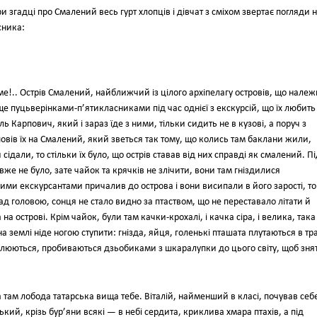
и згадці про Смалений весь гурт хлопців і дівчат з сміхом звертає погляди 
сника:
ме!.. Острів Смалений, найближчий із цілого архіпелагу островів, що належ
е пуцьверінками-п’ятикласниками під час однієї з екскурсій, що їх любить
ь Карпович, який і зараз їде з ними, тільки сидить не в кузові, а поруч з
м повів їх на Смалений, який зветься так тому, що колись там баклани жили,
сідали, то стільки їх було, що острів ставав від них справді як смалений. П
 вже не було, зате чайок та крячків не злічити, вони там гніздилися
ми екскурсантами причалив до острова і вони висипали в його зарості, то
д головою, сонця не стало видно за птаством, що не переставало літати й
а острові. Крім чайок, були там качки-крохалі, і качка сіра, і велика, така
а землі ніде ногою ступити: гнізда, яйця, голенькі пташата плутаються в тра
уплюються, пробиваються дзьобиками з шкаралупки до цього світу, щоб зня
 а там лобода татарська вища тебе. Віталій, найменший в класі, почував себ
ський, крізь бур’яни всякі — в небі сердита, криклива хмара птахів, а під