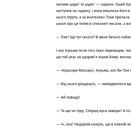
ногами шурх! та шурх! — гадюки. Оцей Куз
наступив на гадюку, і вона вжалила його в
нього отруту, а за вчителем і Тоня припала 
школі про це потім в стінгазеті писали, а 
— Пхи! Що тут такого? В мене батько чабан
І хоч Кузьма після того таки перехворів, те
що той укус на здоров’я пішов йому: вигн
— «Красную Москву», Кузьмо, хоч би Тоні
— Від нього діждешся, — нахмурюється вдав
— Ай поведу!
— Та ще чи піду. Спершу вуса заведи! А то 
— Іч, оса! Недаром кажуть, що в кожній жі