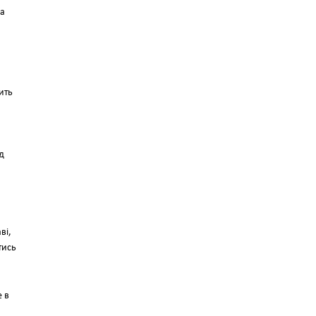
на
ить
ід
ві,
тись
е в