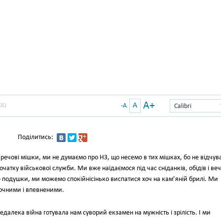
A+
A
КБ)
-A
Calibri
Поділитись:
речові мішки, ми не думаємо про НЗ, що несемо в тих мішках, бо не відчув
початку військової служби. Ми вже наїдаємося під час сніданків, обідів і ве
подушки, ми можемо спокійнісінько виспатися хоч на кам’яній брилі. Ми
 точними і впевненими.
едалека війна готувала нам суворий екзамен на мужність і зрілість. І ми