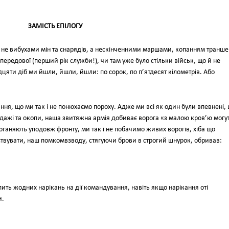
ЗАМІСТЬ ЕПІЛОГУ
, не вибухами мін та снарядів, а нескінченними маршами, копанням транше
передової (перший рік служби!), чи там уже було стільки військ, що й не
цяти діб ми йшли, йшли, йшли: по сорок, по п’ятдесят кілометрів. Або
я, що ми так і не понюхаємо пороху. Адже ми всі як один були впевнені,
індажі та окопи, наша звитяжна армія добиває ворога «з малою кров’ю могу
оганяють уподовж фронту, ми так і не побачимо живих ворогів, хіба що
твувати, наш помкомвзводу, стягуючи брови в строгий шнурок, обривав:
ить жодних нарікань на дії командування, навіть якщо нарікання оті
и.