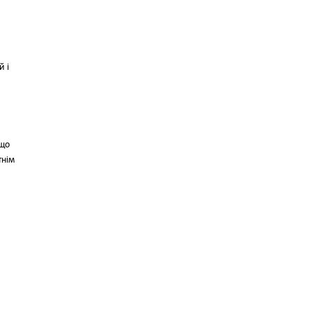
й і
 що
тнім