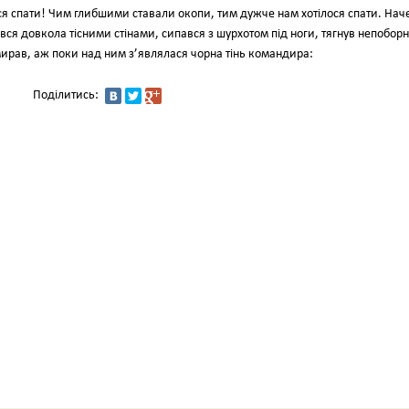
ося спати! Чим глибшими ставали окопи, тим дужче нам хотілося спати. Нач
ався довкола тісними стінами, сипався з шурхотом під ноги, тягнув непоборн
вмирав, аж поки над ним з’являлася чорна тінь командира:
Поділитись: