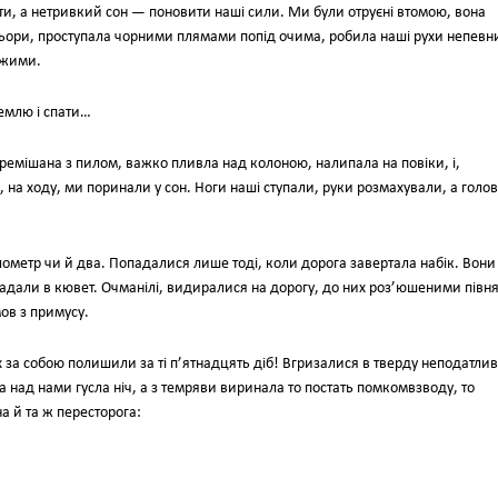
ти, а нетривкий сон — поновити наші сили. Ми були отруєні втомою, вона
ольори, проступала чорними плямами попід очима, робила наші рухи непев
ужими.
емлю і спати…
еремішана з пилом, важко пливла над колоною, налипала на повіки, і,
, на ходу, ми поринали у сон. Ноги наші ступали, руки розмахували, а голо
ілометр чи й два. Попадалися лише тоді, коли дорога завертала набік. Вони
падали в кювет. Очманілі, видиралися на дорогу, до них роз’юшеними півн
ов з примусу.
 за собою полишили за ті п’ятнадцять діб! Вгризалися в тверду неподатлив
ад нами гусла ніч, а з темряви виринала то постать помкомвзводу, то
а й та ж пересторога: