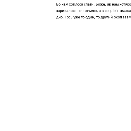
Бо нам хотілося спати. Боже, як нам хотіл
заривалися не в землю, а в сон, і він змик
дно. І ось уже то один, то другий окоп за