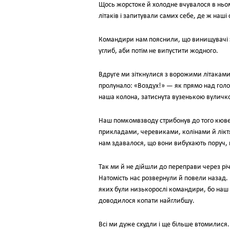
Щось жорстоке й холодне вчувалося в ньом
літаків і запитували самих себе, де ж наші
Командири нам пояснили, що винищувачі зу
углиб, аби потім не випустити жодного.
Вдруге ми зіткнулися з ворожими літаками
пролунало: «Воздух!» — як прямо над голо
наша колона, затиснута вузенькою вуличк
Наш помкомвзводу стрибонув до того кюве
прикладами, черевиками, колінами й ліктя
нам здавалося, що вони вибухають поруч, щ
Так ми й не дійшли до переправи через річ
Натомість нас розвернули й повели назад. 
яких були низькорослі командири, бо наш 
доводилося копати найглибшу.
Всі ми дуже схудли і ще більше втомилися. 