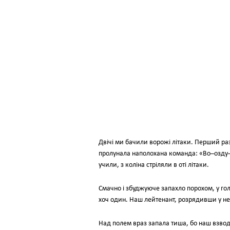
Двічі ми бачили ворожі літаки. Перший раз
пролунала наполохана команда: «Во–озду–у
учили, з коліна стріляли в оті літаки.
Смачно і збуджуюче запахло порохом, у голов
хоч один. Наш лейтенант, розрядивши у неб
Над полем враз запала тиша, бо наш взвод о