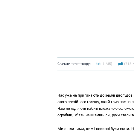
Скачати текст твору:
txt
(1 МБ)
pdf
(718 
Нас уже не пригинають до землі двопудові 
отого постійного голоду, який гриз нас на 
Нам не муляють набиті влежаною соломою 
огрубіли, м’язи наші зміцніли, рухи стали
Ми стали тими, ким і повинні були стати. Н