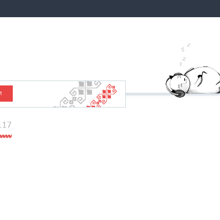
И
117