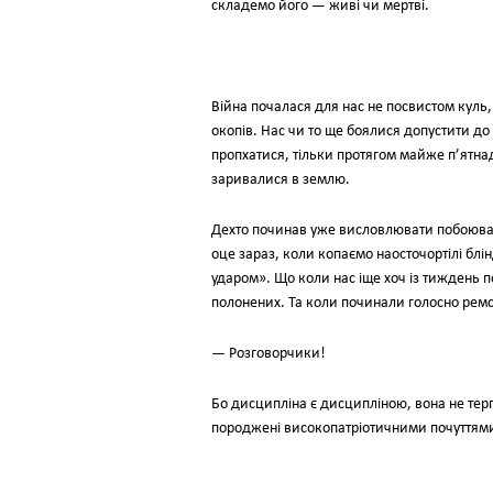
складемо його — живі чи мертві.
Війна почалася для нас не посвистом куль
окопів. Нас чи то ще боялися допустити до 
пропхатися, тільки протягом майже п’ятнад
заривалися в землю.
Дехто починав уже висловлювати побоюванн
оце зараз, коли копаємо наосточортілі бл
ударом». Що коли нас іще хоч із тиждень п
полонених. Та коли починали голосно ремс
— Розговорчики!
Бо дисципліна є дисципліною, вона не терп
породжені високопатріотичними почуттям