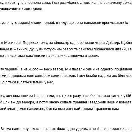
у, якась тупа впевнена сила, і ми розгублено дивилися на величезну арма
 славнозвісні винищувачі.
стрінуть ворожі літаки подалі, в тилу, що вони навмисне пропускають їх
 в Могилеві–Подільському, за кілометр од переправи через Дністер. Щойн
вами із жахним, душу вимотуючим ревом та свистом пронеслися літаки, і в
ою з високими кам’яними парканами, сипонула в кювет.
ту перший, а на нього — весь взвод. Ми падали один на одного, поціляюч
ми, а довкола вже ходором ходила земля. І хоч бомби падали аж біля мос
о літаки ціляться тільки у нас.
ку, хоч командири і запевняли, що цього разу нас обов’язково кинуть у бій
Йшли аж до вечора, а потім знову копали траншеї і заздрили іншим взвода
лейтенант, мов навмисне, був на всю роту найвищим і траншею нам
Втома накопичувалася в наших тілах з дня у день, з ночі в ніч, короткочасн