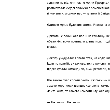
зупинки на відпочинок не могли її розряди
розписувала схудлі обличчя в землисті к
й млявими, а самих нас — тупими й байд
Єдиною мрією було виспатись. Упасти на з
Дрімота не полишала нас ні на хвилину. П
обважнілі, вони починали злипатися. І тоді
спали.
Декотрі умудрялися спати отак, на ходу, к
ішли по прямій, вивалювалися з колони і 
підскакували командири, а ми реготали, м
Ще важче було копати окопи. Скільки ми їх
землю короткими шанцевими лопатками, а н
лейтенанта, то самого комроти і лунала одн
— Не спати… Не спати…