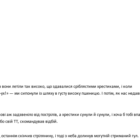
 вони летіли так високо, що здавалися сріблястими хрестиками, і коли
х!» — ми сипонули із шляху в густу високу пшеницю. І потім, як нас недав
і аж задзвеніло від пострілів, а хрестики сунули й сунули, і хоча б тобі вп
о свій ТТ, скомандував відбій.
станнім скінчив стрілянину, і тоді з неба долинув могутній стриманий гул.