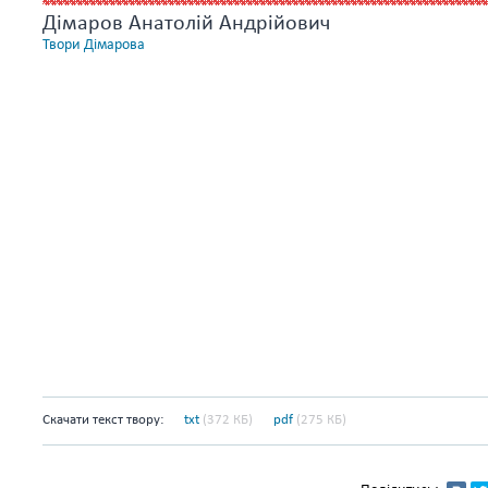
Дімаров Анатолій Андрійович
Твори Дімарова
Скачати текст твору:
txt
(372 КБ)
pdf
(275 КБ)