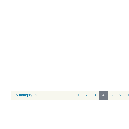
< попередня
1
2
3
4
5
6