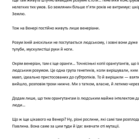
Іще там живуть штучно виведені розумні істоти… Генетики конструюв
нелегких тих умов. Бо землянин більше п’яти років не витримує: шкір
Землю.
Тож на Венері постійно живуть лише венеріани.
Розум їхній аніскільки не поступається людському, і зовні вони дуже 
тулуби, мускулистіші руки й ноги.
Окрім венеріан, там є іще оранги… Точнісінькі копії орангутангів, щ
людським розумом. Це одна група генетиків, коли вирішували, ким з
мавп, ідеально пристосованих до субтропіків. То й вирішили — взяти
вийшло, розповім трохи нижче. Ми з татком, власне, й летимо чере
Додам лише, що тим орангутангам із людським майже інтелектом д
люди…
Що ж іще цікавого на Венері? Ну, різні рослини, які самі там розплод
Павлина. Вона саме за цим туди й їде: вивчати оті мутації.