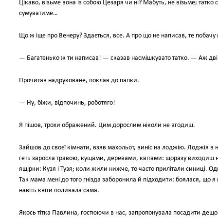
Цікаво, візьме вона із собою Цезаря чи ні? Мабуть, не візьме; татко
сумуватиме…
Що ж іще про Венеру? Здається, все. А про що не написав, те побачу на
— Багатенько ж ти написав! — сказав насмішкувато татко. — Аж дві 
Прочитав надруковане, поклав до папки.
— Ну, біжи, відпочинь, роботяго!
Я пішов, трохи ображений. Цим дорослим ніколи не вгодиш.
Зайшов до своєї кімнати, взяв махольот, виніс на лоджію. Лоджія в на
геть заросла травою, кущами, деревами, квітами: щоразу виходиш нач
ящірки: Кузя і Тузя; коли жили нижче, то часто прилітали синиці. Од
Так мама мені до того гнізда заборонила й підходити: боялася, що 
навіть квіти поливала сама.
Якось тітка Павлина, гостюючи в нас, запропонувала посадити дещо