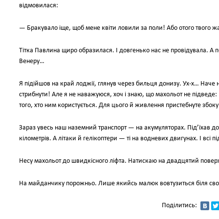
відмовилася:
— Бракувало іще, щоб мене квіти ловили за поли! Або отого твого ж
Тітка Павлина щиро образилася. І довгенько нас не провідувала. А п
Венеру…
Я підійшов на край лоджії, глянув через бильця донизу. Ух-х… Наче 
стрибнути! Але я не наважуюся, хоч і знаю, що махольот не підведе: 
того, хто ним користується. Для цього й живлення пристебнуте збоку
Зараз увесь наш наземний транспорт — на акумуляторах. Під’їхав до 
кілометрів. А літаки й гелікоптери — ті на водневих двигунах. І всі
Несу махольот до швидкісного ліфта. Натискаю на двадцятий повер
На майданчику порожньо. Лише якийсь малюк вовтузиться біля свог
Поділитись: