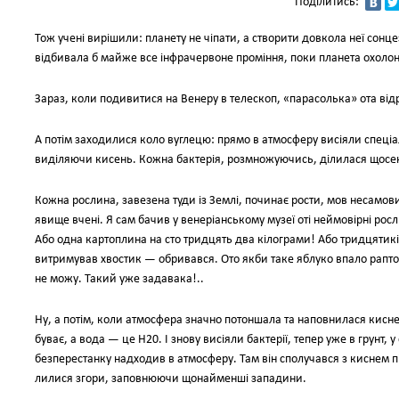
Поділитись:
Тож учені вирішили: планету не чіпати, а створити довкола неї со
відбивала б майже все інфрачервоне проміння, поки планета охолон
Зараз, коли подивитися на Венеру в телескоп, «парасолька» ота відр
А потім заходилися коло вуглецю: прямо в атмосферу висіяли спеціал
виділяючи кисень. Кожна бактерія, розмножуючись, ділилася щосекун
Кожна рослина, завезена туди із Землі, починає рости, мов несамов
явище вчені. Я сам бачив у венеріанському музеї оті неймовірні рос
Або одна картоплина на сто тридцять два кілограми! Або тридцятикі
витримував хвостик — обривався. Ото якби таке яблуко впало раптом 
не можу. Такий уже задавака!..
Ну, а потім, коли атмосфера значно потоншала та наповнилася кисне
буває, а вода — це Н20. І знову висіяли бактерії, тепер уже в грунт,
безперестанку надходив в атмосферу. Там він сполучався з киснем під
лилися згори, заповнюючи щонайменші западини.