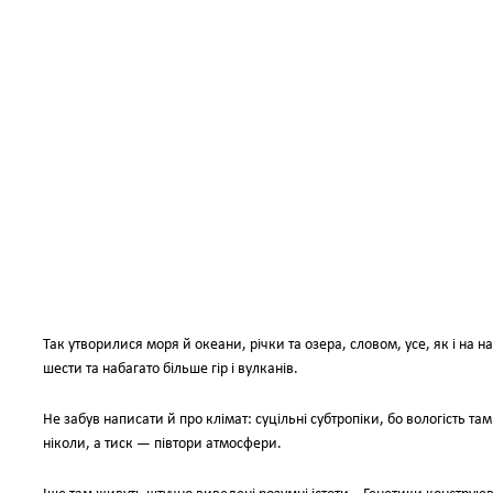
Так утворилися моря й океани, річки та озера, словом, усе, як і на н
шести та набагато більше гір і вулканів.
Не забув написати й про клімат: суцільні субтропіки, бо вологість та
ніколи, а тиск — півтори атмосфери.