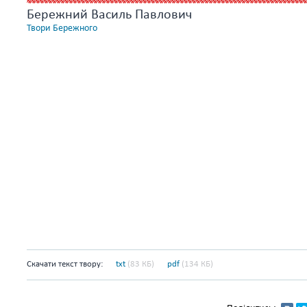
Бережний Василь Павлович
Твори Бережного
Скачати текст твору:
txt
(83 КБ)
pdf
(134 КБ)