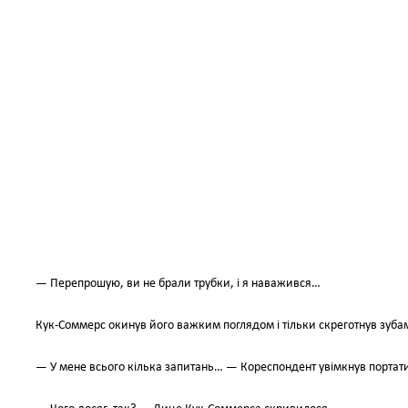
— Перепрошую, ви не брали трубки, і я наважився…
Кук-Соммерс окинув його важким поглядом і тільки скреготнув зуб
— У мене всього кілька запитань… — Кореспондент увімкнув портати