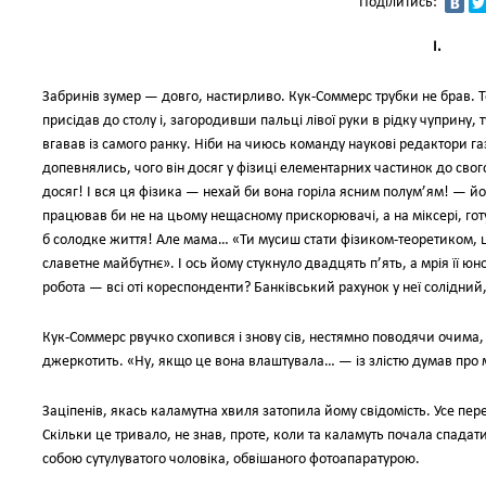
Поділитись:
I.
Забринів зумер — довго, настирливо. Кук-Соммерс трубки не брав. Т
присідав до столу і, загородивши пальці лівої руки в рідку чуприну, 
вгавав із самого ранку. Ніби на чиюсь команду наукові редактори га
допевнялись, чого він досяг у фізиці елементарних частинок до свог
досяг! І вся ця фізика — нехай би вона горіла ясним полум’ям! — йому
працював би не на цьому нещасному прискорювачі, а на міксері, готу
б солодке життя! Але мама… «Ти мусиш стати фізиком-теоретиком, це
славетне майбутнє». І ось йому стукнуло двадцять п’ять, а мрія її юно
робота — всі оті кореспонденти? Банківський рахунок у неї солідний,
Кук-Соммерс рвучко схопився і знову сів, нестямно поводячи очима, 
джеркотить. «Ну, якщо це вона влаштувала… — із злістю думав про м
Заціпенів, якась каламутна хвиля затопила йому свідомість. Усе пере
Скільки це тривало, не знав, проте, коли та каламуть почала спада
собою сутулуватого чоловіка, обвішаного фотоапаратурою.