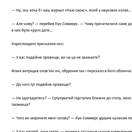
— Ну, ось хоча б і наш журнал «Нью саєнс», який у наукових колах…
— Але чому? — перебив Кук-Соммерс. — Чому причепилися саме до мен
в них були круглі дати…
Кореспондент прискалив око:
— У вас подвійне прізвище, ви на це не зважаєте?
Фізик витріщив олов’яні очі, обурення так і пирскало в його обличчя
— До чого тут подвійне прізвище?
— Не здогадуєтесь? — Сутулуватий підступив ближче до столу, нач
таємниця?
— Чого ви морочите мені голову? — Кук-Соммерс ударив кулаком по 
— У вас ювілей, таке свято, — якомога лагідніше сказав кореспонден