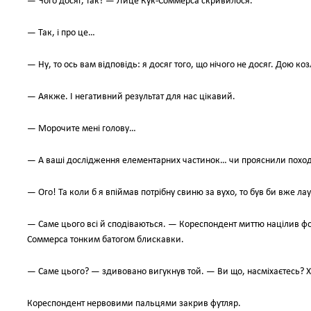
— Чого досяг, так? — Лице Кук-Соммерса скривилося.
— Так, і про це…
— Ну, то ось вам відповідь: я досяг того, що нічого не досяг. Дою к
— Аякже. І негативний результат для нас цікавий.
— Морочите мені голову…
— А ваші дослідження елементарних частинок… чи прояснили поход
— Ого! Та коли б я впіймав потрібну свиню за вухо, то був би вже л
— Саме цього всі й сподіваються. — Кореспондент миттю націлив фот
Соммерса тонким батогом блискавки.
— Саме цього? — здивовано вигукнув той. — Ви що, насміхаєтесь? Х
Кореспондент нервовими пальцями закрив футляр.