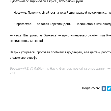
Кук-Соммерс відкинувся в кріслі, потираючи руки.
— Не дуже, Патрику, сікайтесь, а то мій друг може й покалічити… п
— Я протестую! — заволав кореспондент. — Насильство в науковому
— Ха-ха! Він протестує! Ха-ха-ха! — приступ нервового сміху тіпав 
Насильство… Ха-ха-ха!
Патрик упирався, пробував пробитися до дверей, але де там, робот с
столом свого шефа.
Бережний В. П.
Лабіринт: Наук.-фантаст. повісті та оповідання. —
261.
Поділитись: