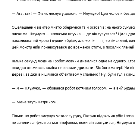
— Ага, так! — Фізик ляснув у долоні. — Няумуко! Цей чоловік без до
Ошелешений візитер миттю обернувся та й остовпів: на нього сунув
плечима. Няумуко — японська штучка — де він тут узявся? Цилінд
намальований «рот» і дужки «брів», але «очі» — ні, «очі» скляні, ж
цей монстр ніби принюхувався до враженої істоти, з похилих плечей
Кілька секунд людина і робот мовчки дивилися одне на одного. Стр
швидко отямився, коліна перестали дрижати. Біс його матері! Чи він
дереві, звідки він цілився об’єктивом у спальню? Ну, були гулі і си
— Я — Няумуко, — обізвався робот котячим голосом, — а ви? Буде
— Мене звуть Патриком…
Тільки-но робот висунув металеву руку, Патрик відскочив убік і поза
не зачепився футляр з магнітофоном, поки він вовтузився, Няумуко 