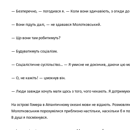
— Безперечно, — погодився я. — Коли вони здичавіють, з огиди до 
— Вони підуть далі, — не здавався Молотковський.
— Що вони там робитимуть?
— Будуватимуть соціалізм.
— Соціалістичне суспільство… — Я умисне не докінчив, даючи цю 
— О, не кажіть! — цмокнув він.
— Люди завжди хочуть мати щось з того, чого чекають. Я дотримуюсь
На острові Гомера в Атлантичному океані мови не відають. Розмовл
Молотковським порозумілися приблизно настільки, наскільки б я по
В душі я посміхнувся.