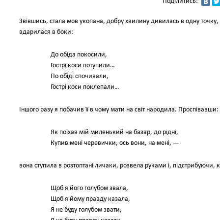
Поділитись:
Звівшись, стала мов укопана, добру хвилину дивилась в одну точку, 
вдарилася в боки:
До обіда покосили,
Гострі коси потупили…
По обіді спочивали,
Гострі коси поклепали…
Іншого разу я побачив її в чому мати на світ народила. Проспівавши:
Як поїхав мій миленький на базар, до рідні,
Купив мені черевички, ось вони, на мені, —
вона ступила в розтоптані личаки, розвела руками і, підстрибуючи, 
Щоб я його голубом звала,
Щоб я йому правду казала,
Я не буду голубом звати,