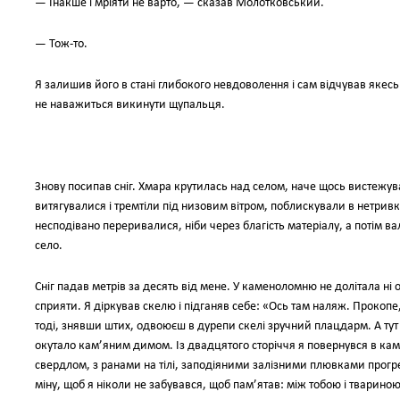
— Інакше і мріяти не варто, — сказав Молотковський.
— Тож-то.
Я залишив його в стані глибокого невдоволення і сам відчував якесь
не наважиться викинути щупальця.
Знову посипав сніг. Хмара крутилась над селом, наче щось вистежува
витягувалися і тремтіли під низовим вітром, поблискували в нетри
несподівано переривалися, ніби через благість матеріалу, а потім 
село.
Сніг падав метрів за десять від мене. У каменоломню не долітала ні
сприяти. Я діркував скелю і підганяв себе: «Ось там наляж. Прокопе
тоді, знявши штих, одвоюєш в дурепи скелі зручний плацдарм. А т
окутало кам’яним димом. Із двадцятого сторіччя я повернувся в кам
свердлом, з ранами на тілі, заподіяними залізними плювками прогресу
міну, щоб я ніколи не забувався, щоб пам’ятав: між тобою і твариною,