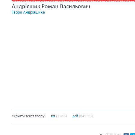
Андріяшик Роман Васильович
Твори Андріяшика
Скачати текст твору:
txt
(1 МБ)
pdf
(849 КБ)