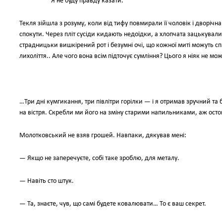
Я не буду правду казати.
Текля зійшла з розуму, коли від тифу повмирали її чоловік і дворічн
спокути. Через пліт сусіди кидають недоїдки, а хлопчата зацькували 
страдницьки вишкірений рот і безумні очі, що кожної миті можуть 
лихоліття.. Але чого вона всім підточує сумління? Цього я ніяк не мож
…Три дні кумгикання, три півлітри горілки — і я отримав зручний т
на вістря. Скребли ми його на зміну старими напильниками, аж осто
Молотковський не взяв грошей. Навпаки, дякував мені:
— Якщо не заперечуєте, собі таке зроблю, для металу.
— Навіть сто штук.
— Та, знаєте, чув, що самі будете ковалювати… То є ваш секрет.