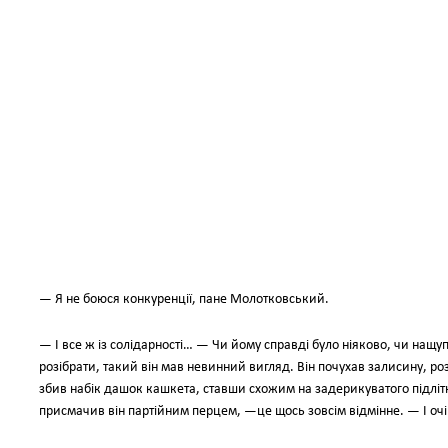
— Я не боюся конкуренції, пане Молотковський.
— І все ж із солідарності… — Чи йому справді було ніяково, чи нащ
розібрати, такий він мав невинний вигляд. Він почухав залисину, ро
збив набік дашок кашкета, ставши схожим на задерикуватого підлітк
присмачив він партійним перцем, —це щось зовсім відмінне. — І очі