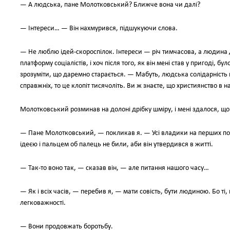
— А людська, пане Молотковський? Ближче вона чи далі?
— Інтереси… — Він нахмурився, підшукуючи слова.
— Не люблю ідей-скороспілок. Інтереси — річ тимчасова, а людина 
платформу соціалістів, і хоч після того, як він мені став у пригоді, 
зрозуміти, що даремно старається. — Мабуть, людська солідарніст
справжніх, то це клопіт тисячоліть. Ви ж знаєте, що християнство в на
Молотковський розминав на долоні дрібку шміру, і мені здалося, що 
— Пане Молотковський, — покликав я. — Усі владики на перших по
ідеєю і пальцем об палець не били, аби він утвердився в житті.
— Так-то воно так, — сказав він, — але питання нашого часу…
— Як і всіх часів, — перебив я, — мати совість, бути людиною. Бо ті,
легковажності.
— Вони продовжать боротьбу.