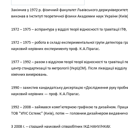
Закінчив у 1972 р. фізичний факультет Львівського держуніверситет
виконав в Інституті теоретичної фізики Академии наук України (Київ
1972 – 1975 – аспірантура у відділі теорії відносності та гравітації ІТ
1972 – 1975 – робота в складі експериментальної групи детектора гр
науковий керівник експерименту проф. К.А.Пірагас.
1977 – 1992 – разом з відділом теорії теорії відносності та гравітац
центр стандартизації та метрології (УкрЦСМ). Після ліквідації відділ
хімічних вимірювань.
1990 – захистив кандидатську дисертацію «Дослідження руху пробних 
науковий керівник — проф. К.А.Пірагас.
1992 – 2008 – займався комп’ютерною графікою та дизайном. Прац
ТОВ "УЛІС Сістемс" (Київ), потім — головним дизайнером видавничо
З 2008 г. – старший науковий співробітник ІКД НАНУ/НКАУ.