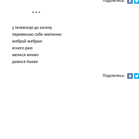
Поділитись:
* * *
у телевізорі до загину
перемикаю себе невпинно
жебрай жебраю
ясного раю
мелися мливо
дивися Києве
Поділитись: