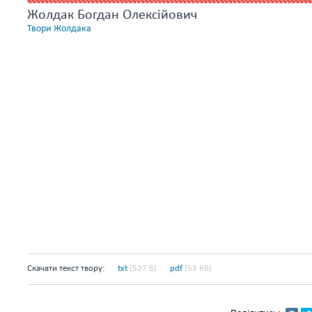
Жолдак Богдан Олексійович
Твори Жолдака
Скачати текст твору:
txt
(527 Б)
pdf
(53 КБ)