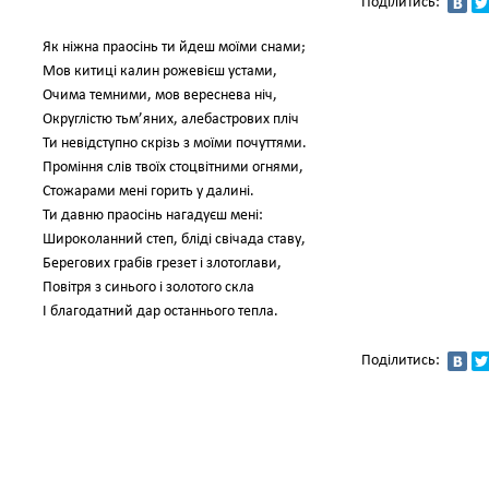
Поділитись:
Як ніжна праосінь ти йдеш моїми снами;
Мов китиці калин рожевієш устами,
Очима темними, мов вереснева ніч,
Округлістю тьм’яних, алебастрових пліч
Ти невідступно скрізь з моїми почуттями.
Проміння слів твоїх стоцвітними огнями,
Стожарами мені горить у далині.
Ти давню праосінь нагадуєш мені:
Широколанний степ, бліді свічада ставу,
Берегових грабів грезет і злотоглави,
Повітря з синього і золотого скла
І благодатний дар останнього тепла.
Поділитись: