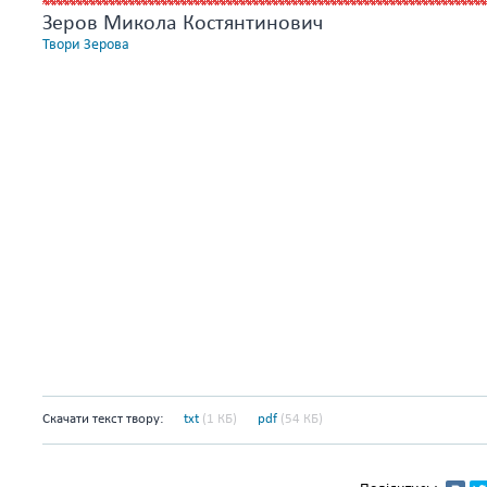
Зеров Микола Костянтинович
Твори Зерова
Скачати текст твору:
txt
(1 КБ)
pdf
(54 КБ)