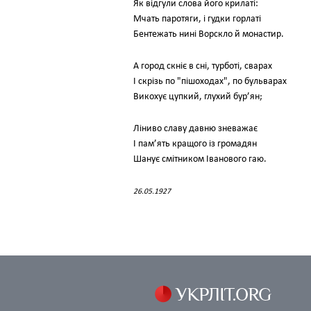
Як відгули слова його крилаті:
Мчать паротяги, і гудки горлаті
Бентежать нині Ворскло й монастир.
А город скніє в сні, турботі, сварах
І скрізь по "пішоходах", по бульварах
Викохує цупкий, глухий бур’ян;
Ліниво славу давню зневажає
І пам’ять кращого із громадян
Шанує смітником Іванового гаю.
26.05.1927