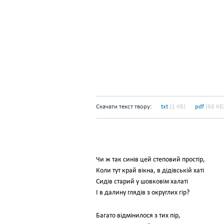
Скачати текст твору:
txt
(1 КБ)
pdf
(68 КБ
Чи ж так синів цей степовий простір,
Коли тут край вікна, в дідівській хаті
Сидів старий у шовковім халаті
І в далину глядів з округлих гір?
Багато відмінилося з тих пір,