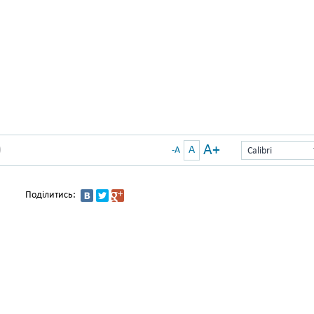
A+
A
)
-A
Calibri
Поділитись: