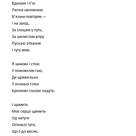
Вдихаю і п’ю
Легені наповнюю
В’ялим повітрям —
І на захід,
За сонцем у путь,
За шелестом вітру
Пускаю зітхання
І тугу мою.
Я замовк і стою
У пожовклім гаю,
Де щохвильки
З осінньої гілки
Бронзові сльози падуть.
І щомить
Моє серце щемить
Од натуги
Осінньої туги,
Що її до весни,