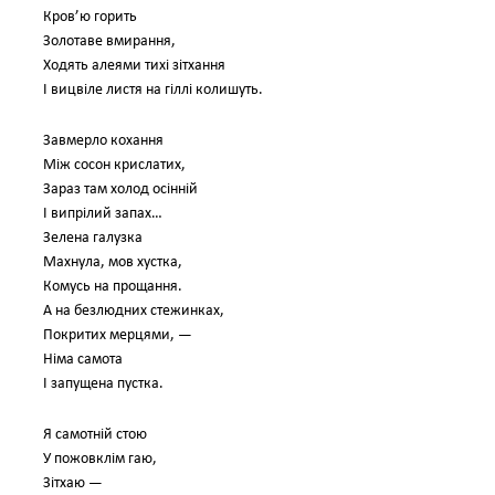
Кров’ю горить
Золотаве вмирання,
Ходять алеями тихі зітхання
І вицвіле листя на гіллі колишуть.
Завмерло кохання
Між сосон крислатих,
Зараз там холод осінній
І випрілий запах…
Зелена галузка
Махнула, мов хустка,
Комусь на прощання.
А на безлюдних стежинках,
Покритих мерцями, —
Німа самота
І запущена пустка.
Я самотній стою
У пожовклім гаю,
Зітхаю —