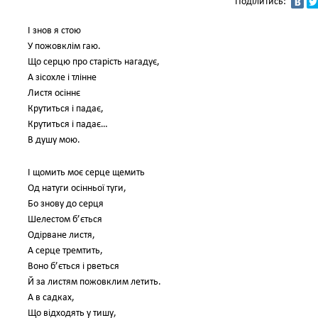
Поділитись:
І знов я стою
У пожовклім гаю.
Що серцю про старість нагадує,
А зісохле і тлінне
Листя осіннє
Крутиться і падає,
Крутиться і падає…
В душу мою.
І щомить моє серце щемить
Од натуги осінньої туги,
Бо знову до серця
Шелестом б’ється
Одірване листя,
А серце тремтить,
Воно б’ється і рветься
Й за листям пожовклим летить.
А в садках,
Що відходять у тишу,