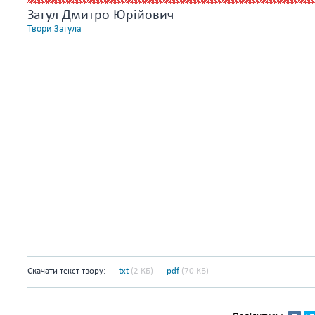
Загул Дмитро Юрійович
Твори Загула
Скачати текст твору:
txt
(2 КБ)
pdf
(70 КБ)