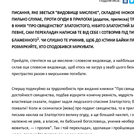
Поділитись:
ПИСАННЯ, ЯКЕ ЗВЕТЬСЯ "ВИДОВИЩЕ МИСЛЕНЕ", СКЛАДЕНЕ ІНОКОМ, 
ПИЛЬНО СЛУХАЄ, ПРОТИ ОГУДИ В ПРИЛОГАХ (додаток, приписка
В КНИЗІ "ПРО СВЯЩЕНСТВО" ЗЛАТОУСТОГО, НІБИТО ЗЛАТОУСТИЙ З
ПЕВНЕ, САМ ПЕРЕКЛАДАЧ НАПИСАВ ТЕ ВІД СЕБЕ І СОТВОРИВ ПІД 
1
БЛАЖЕННОГО
. ЧИ СЛУШНО ТЕ УЧИНИВ, ЩОБ ДО ІСТИНИ БАЙКИ П
РОЗМІРКУЙТЕ, ХТО СПОДОБИВСЯ МІРКУВАТИ.
Прийдіте, стечітеся на це мислене і словесне видовище, а найбільше
склав оце словесне видовище, щоб хтось не загруз у звабі цього безкори
пристрастях разом з мирськими погибати.
Спершу подякуймо за трудолюбність при виданні книжки "Про свящ
достойності священства, подбав відкрити конечну ревність, мудрість 
властивіше сказати, подвиг задля людського спасіння Златоустого; 
похвали! Коли ж скінчилася [мова] про подвиг священства, то в пр
письма наклав на Златоустого велику огуду, а ще більший наклеп, і 
належно не умів, а власне, як бабський богословець, учинив необе
мовиться, — і пролив". Так і той перекладач, здолавши і пройшовши