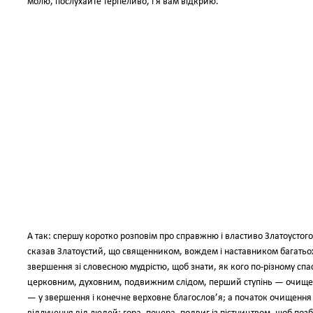
молю, послухайте терпеливо, і я вам відкрию.
А так: спершу коротко розповім про справжню і властиво Златоустого 
сказав Златоустий, що священником, вождем і наставником багатьох 
звершення зі словесною мудрістю, щоб знати, як кого по-різному спас
церковним, духовним, подвижним слідом, перший ступінь — очищення
— у звершення і конечне верховне благослов’я; а початок очищення — 