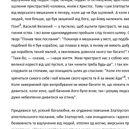
відлучення від людей: гора, печера, подвиг із пістництвом, щоб позбу
зцілення пристрастей) чоловіка, яким є Христос. Тому і сам Златоустий
від мирського мешкання в печеру, коли ще не був зцілений. А коли в
людей, тим більше, що був звішений від бога, що йому належить зве
3
Понт
, Василій Великий — у пустелю, щоб зцілити пристрасті, не з
гоєння єства. І всі вони єдиномудренно пройшли слід тісного шляху.
творі "Пізнав твоє послання": "Покинув я мешкання у місті, що подіб
подібний бо я був кораблю, що плаває в морі, в якому не вміють доб
що корабель такий малий, а хвилювань довкола нього так багато!" т
"Таке-бо, — сказав, — і наше життя. Живі пристрасті нас з собою нос
великої користі від цієї пустелі, а так чинити треба будь-де". І так 
слідувати за стопами, що очищають шлях до спасіння: "Коли хто хоч
4
зречеться самого себе і хай візьме свого хреста та й за мною йде"
,
Коли навернений при випробуванні не може бачити те, що лежить пе
дивиться, коли хоче, щоб бачення його було ясне; так і розуму лю
дуже небезпечно дивитися на істину".
Придивися тут, усякий боголюбче, як огуджено повчання Златоустог
апостольського послання, ніби Златоустий, сам очищаючись і вдоск
безмовність та відлучення від людей, зітлілих од вогню, мирських пр