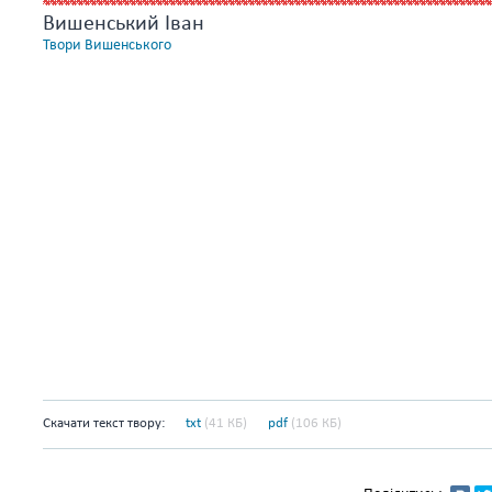
Вишенський Іван
Твори Вишенського
Скачати текст твору:
txt
(41 КБ)
pdf
(106 КБ)