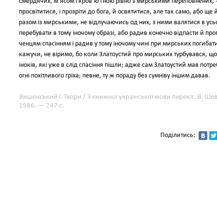
смердячих, м’ясом і кров’ю гною рівно з мирськими переповнених, — 
просвітитися, і прозріти до бога, й освятитися, але так само, або щ
разом із мирськими, не відлучаючись од них, з ними валятися в усьо
перебувати в тому іночому образі, або радив конечно відпасти й про
ченцям спасінням і радив у тому іночому чині при мирських погибати
кажучи, не віримо, бо коли Златоустий про мирських турбувався, що
іноків, які уже в слід спасіння пішли; адже сам Златоустий мав потреб
огні похітливого гріха; певне, ту ж пораду без сумніву іншим давав.
Вишенський І.
Твори / З книжної української мови перекл. В. Шев
1986. — 247 с.
Поділитись: