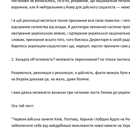
постанови не виносилось, се-б-то, розуміння, що національне питанн
ворожим, але й нейтральним у йому для дійсного соціаліста — нем
І в цій резолюції міститься також признання всіх своїх помилок: і пя
відсування селянства від влади, й диктатури незначної частини проле
нехтування українською мовою, і одтирання української національнос
словом, признання всього того, чого боялась Директорія в своїй рад
боротись українцям-соціалістам і що, нарешті, мусіли признати самі р
2. Занадта об’єктивність? непевність переконання? чи тільки тактика
Розуміється, резолюція є резолюція, а дійсність, факти можуть бути 
на Вкраїні доказав це, на жаль, дуже боляче.
І вже деяка непевність виникає при читанню листа Леніна до українс
Ось той лист:
"Червоні війська заняли Київ, Полтаву, Харьків і побідно йдуть на 
забезпечити себе від найдрібнішої можливости нової навали на Украї