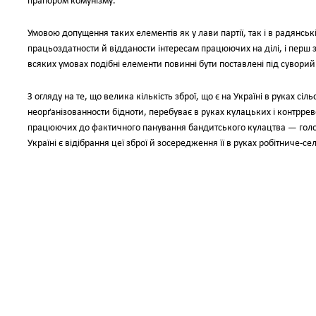
прапором комунізму.
Умовою допущення таких елементів як у лави партії, так і в радянськ
працьоздатности й відданости інтересам працюючих на ділі, і перш за 
всяких умовах подібні елементи повинні бути поставлені під суворий
З огляду на те, що велика кількість зброї, що є на Україні в руках сі
неорґанізованности бідноти, перебуває в руках кулацьких і контрре
працюючих до фактичного панування бандитського кулацтва — гол
Україні є відібрання цеї зброї й зосередження її в руках робітниче-се