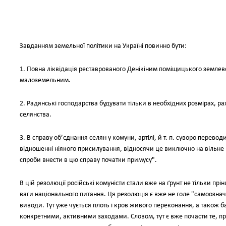
Завданням земельної політики на Україні повинно бути:
1. Повна ліквідація реставрованого Денікіним поміщицького земле
малоземельним.
2. Радянські господарства будувати тільки в необхідних розмірах, 
селянства.
3. В справу об’єднання селян у комуни, артілі, й т. п. суворо перевод
відношенні ніякого присилування, відносячи це виключно на вільне 
спроби внести в цю справу початки примусу".
В цій резолюції російські комуністи стали вже на ґрунт не тільки пр
ваги національного питання. Ця резолюція є вже не голе "самоозначе
виводи. Тут уже чується плоть і кров живого переконання, а також 
конкретними, активними заходами. Словом, тут є вже почасти те, про щ