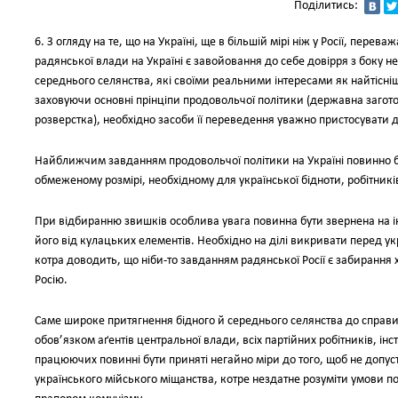
Поділитись:
6. З огляду на те, що на Україні, ще в більшій мірі ніж у Росії, пер
радянської влади на Україні є завойовання до себе довірря з боку не
середнього селянства, які своїми реальними інтересами як найтісні
заховуючи основні прінціпи продовольчої політики (державна загот
розверстка), необхідно засоби її переведення уважно пристосувати д
Найближчим завданням продовольчої політики на Україні повинно б
обмеженому розмірі, необхідному для української бідноти, робітників 
При відбиранню звишків особлива увага повинна бути звернена на і
його від кулацьких елементів. Необхідно на ділі викривати перед 
котра доводить, що ніби-то завданням радянської Росії є забирання 
Росію.
Саме широке притягнення бідного й середнього селянства до справи 
обов’язком аґентів центральної влади, всіх партійних робітників, інстр
працюючих повинні бути приняті негайно міри до того, щоб не доп
українського мійського міщанства, котре нездатне розуміти умови п