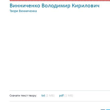
Винниченко Володимир Кирилович
Твори Винниченка
Скачати текст твору:
txt
(2 МБ)
pdf
(1 МБ)