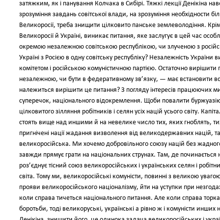
затяжким, як і панування Колчака в Сибірі. Тяжкі лекції Денікіна нав
зрозуміння завдань совітської влади, на зрозуміння необхідности біль
Великоросії, треба знищити цілковито панське землеволодіння. Крі
Великоросії й Україні, виникає питання, яке заслугує в цей час особ
окремою незалежною совітською республікою, чи злученою з російсь
Україні з Росією в одну совітську республіку? Незалежність Україн
комітетом і російською комуністичною партією. Остаточно вирішити п
незалежною, чи бути в федеративному зв’язку, — має встановити всеу
належиться вирішити це питання? З погляду інтересів працюючих ми
суперечок, національного відокремлення. Щоби повалити буржуазію в
цілковитого зілляння робітників і селян усіх націй усього світу. Кап
стоять вище над иншими й на невелике число тих, яких гноблять, тих
пригнічені нації жадання визволення від великодержавних націй, такі
великоросійська. Ми хочемо добровільного союзу націй без жадного
завжди прямує грати на національних струнах. Там, де починається 
роз’єднує тісний союз великоросійських і українських селян і робітни
світа. Тому ми, великоросійські комуністи, повинні з великою уваго
прояви великоросійського націоналізму, йти на уступки при незгод
коли справа тичеться національного питання. Але коли справа торка
боротьби, тоді великоруські, українські а рівно ж і комуністи инши
Денікіна, знищити його, це одинока задача великоросійських і украї