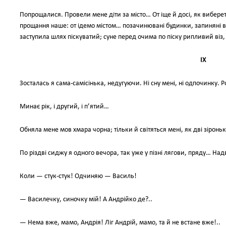
Попрощалися. Провели мене діти за місто… От іще й досі, як виберет
прощання наше: от ідемо містом… позачинювані будинки, запиняні ві
заступила шлях піскуватий; суне перед очима по піску рипливий віз,
IX
Зосталась я сама-самісінька, недугуючи. Ні сну мені, ні одпочинку. 
Минає рік, і другий, і п’ятий…
Обняла мене мов хмара чорна; тільки й світяться мені, як дві зіроньки
По різдві сиджу я одного вечора, так уже у пізні лягови, пряду… Надво
Коли — стук-стук! Одчиняю — Василь!
— Василечку, синочку мій! А Андрійко де?..
— Нема вже, мамо, Андрія! Ліг Андрій, мамо, та й не встане вже!..