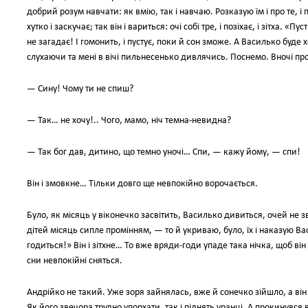
добрий розум навчати: як вмію, так і навчаю. Розказую їм і про те, 
хутко і заскучає; так він і вариться: очі собі тре, і позіхає, і зітха. 
не загадає! І гомонить, і пустує, поки й сон зможе. А Василько буде 
слухаючи та мені в вічі пильнесенько дивлячись. Поснемо. Вночі п
— Сину! Чому ти не спиш?
— Так… не хочу!.. Чого, мамо, ніч темна-невидна?
— Так бог дав, дитино, що темно уночі… Спи, — кажу йому, — спи!
Він і змовкне… Тільки довго ще невпокійно ворочається.
Було, як місяць у віконечко засвітить, Василько дивиться, очей не 
дітей місяць сипле промінням, — то й укриваю, було, їх і наказую В
годиться!» Він і зітхне… То вже вряди-годи упаде така нічка, щоб ві
сни невпокійні сняться.
Андрійко не такий. Уже зоря зайнялась, вже й сонечко зійшло, а ві
Як його звечора трудно упорхати, так і піднять уранці. А прокинувся в