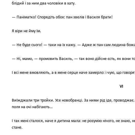
блідий і за ним два чоловіки в хату.
— Паніматко! Спорядіть обох: пан звелів і Василя брати!
Я віри не йму їм.
— Не буде сього! — таки на їх кажу. — Адже ж пан сам людина бож
— Ні, мамо, — промовить Василь, — так воно дійсне єсть, як вони то
І всі мене вмовляють, а в мене серце наче замерло: і чую, що говорять
VI
Виїжджали три тройки. Усе новобранці. За ними рід іде, проводжає. С
поля на очі набігають…
І так мені сталося, наче я дитина мала: не розумію нічого, не знаю, н
стане.