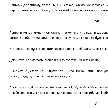
Приїхали до прийому, повели їх, а ми стоїмо, ждемо. Мене мов сон 
Перших вивели моїх… Господи, боже мій! Ти ж у нас великий, ти ж м
VII
Привели мене у темну якусь хатину — землянка, чи льох, чи що воно
розкошланий, невмиваний, під щетиною увесь, як їжак. Се буде їх 
Кланяюсь, прошу: «Не оставте ласкою вашою, добродію, і моїх синів
Даю йому, що змоглась, грошенят, а то полотна і на діток дещо…
— Не журись, старушка! — прохрипів. — Трошки ваші синки поскучают
молодці будуть, от як і я, приміром кажучи!
Поглянула я тоді спильна на його: червоний, обдутий якийсь він, оч
голуби сизі! Що у їх душа тепереньки свята, і погляд ясний, і любі о
VIII