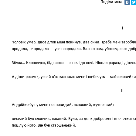
Поділитись:
I
Чоловік умер, двоє діток мені покинув, два сини. Треба мені заробля
продала, те продала — усе попродала. Важко нам, убогим, своє добр
Збула… Клопочуся, бідкаюся — з ночі до ночі. Ніколи раразд і діто
А дітки ростуть, уже й в’ються коло мене і щебечуть— мої соловейки
II
Андрійко був у мене повновидий, ясноокий, кучерявий;
веселий був хлопчик, жвавий. Було, за день добре мені впечеться св
поцілую його. Він був старшенький.