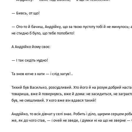
— Бивсь, от що!
— Ото-то й бачиш, Андрійку, що за твою пустоту тобі й не минулось; а
не стидно б було, що тебе попобито!
А Андрійко йому своє:
— І так сидіть нудно!
Та знов югне з хати — і слід загув!..
Тихий був Василько, розсудливий. Хто його й на розум добрий наставл
товариша, вже й повернувсь, вже й дома: не засидиться, не заграється
був, не смішливий. У кого вже він вдався такий!
Андрійко, то всіх дівчат у селі знає. Робить і діло, щирим серцем ро
же, як до чого став, — і очей не зведе, і думки ні на що не зверне — 