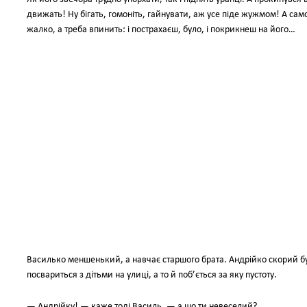
движать! Ну бігать, гомоніть, гайнувати, аж усе піде жужмом! А само
жалко, а треба впинить: і пострахаєш, було, і покрикнеш на його…
Василько меншенький, а навчає старшого брата. Андрійко скорий був,
посвариться з дітьми на улиці, а то й поб’ється за яку пустоту.
— Андрійку! — каже тоді Василь, — а що ти невеселий?