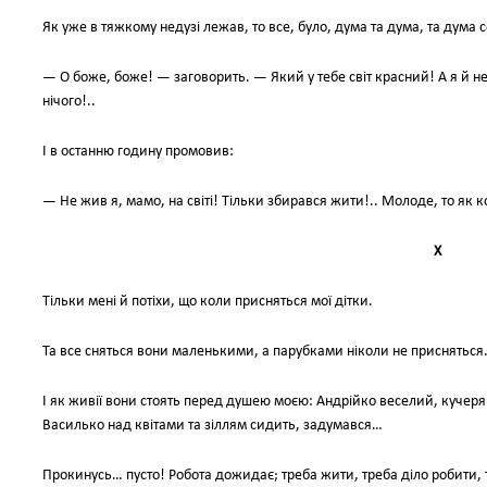
Як уже в тяжкому недузі лежав, то все, було, дума та дума, та дума с
— О боже, боже! — заговорить. — Який у тебе світ красний! А я й не н
нічого!..
І в останню годину промовив:
— Не жив я, мамо, на світі! Тільки збирався жити!.. Молоде, то як
Х
Тільки мені й потіхи, що коли присняться мої дітки.
Та все сняться вони маленькими, а парубками ніколи не присняться
І як живії вони стоять перед душею моєю: Андрійко веселий, кучерявий
Василько над квітами та зіллям сидить, задумався…
Прокинусь… пусто! Робота дожидає; треба жити, треба діло робити, 