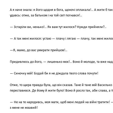
А я наче знала: я його щодня в бога, щоночі оплакала!.. А жити б тако
удавсь: отже, за батьком і на той світ погнався!..
— Зстаріли ви, ненько!.. Як вам тут жилося? Нужди прийняли?..
— А так мені жилося: устаю — плачу і лягаю — плачу, так мені жило
—Я, мамо, до вас умирати прийшов!..
Придивлюсь до його, — лишенько моє!.. Воно й молоде, та вже над
— Синочку мій! Бодай би я не діждала твого слова почути!
Отже, то щира правда була, що він сказав. Тане й тане мій Василько 
переставився. Де йому й жити було! Воно й росло так, аби слава, а 
— Не на те народивсь, моя мати, щоб мені людей на війні тратити! —
з мене не жвавий!