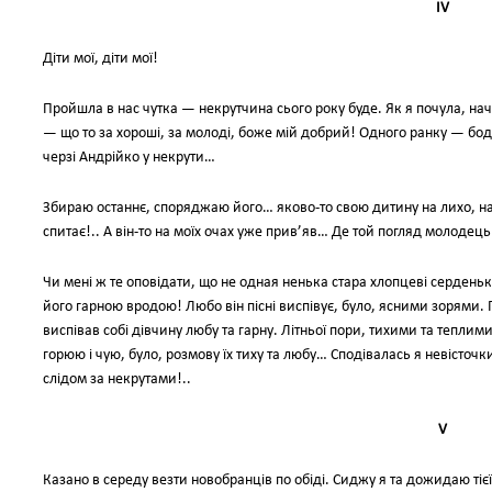
IV
Діти мої, діти мої!
Пройшла в нас чутка — некрутчина сього року буде. Як я почула, на
— що то за хороші, за молоді, боже мій добрий! Одного ранку — бода
черзі Андрійко у некрути…
Збираю останнє, споряджаю його… яково-то свою дитину на лихо, на 
спитає!.. А він-то на моїх очах уже прив’яв… Де той погляд молодец
Чи мені ж те оповідати, що не одная ненька стара хлопцеві серденьк
його гарною вродою! Любо він пісні виспівує, було, ясними зорями. Г
виспівав собі дівчину любу та гарну. Літньої пори, тихими та теплим
горюю і чую, було, розмову їх тиху та любу… Сподівалась я невісточки
слідом за некрутами!..
V
Казано в середу везти новобранців по обіді. Сиджу я та дожидаю тіє