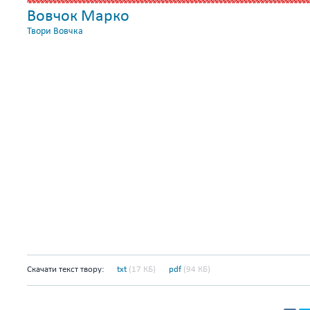
Вовчок Марко
Твори Вовчка
Скачати текст твору:
txt
(17 КБ)
pdf
(94 КБ)