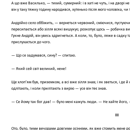
А що вже Василько, — тихий, сумирний: і в хаті не чуть, і на дворі 
він у таку тяжку годину народився, хутенько після мого чоловіка, чи 
Андрійко село оббіжить, — вернеться червоний, сміючися, пустуючи;
пересипається або зілля всякі вишукує; розкопує щось — робачка в
Гукне Андрій, він увесь здригнеться. А коли, то, було, ляже в садку 
прислухається до чого.
— Що се задумався, сину? — спитаю.
— Який сей світ великий, нене!
Ще хлоп’ям був, приземком, а всі вже зілля знав; і як зветься, і де й
одлітають, і коли прилітають з вирію — усе він теє знав.
— Се йому так бог дав! — було мені кажуть люди. — Не хайте його, 
III
Ото, було, тими вечорами довгими осінніми, як вже стомить мене ро