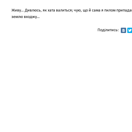
Живу… Дивлюсь, як хата валиться; чую, що й сама я пилом припада
землю входжу…
Поділитись: