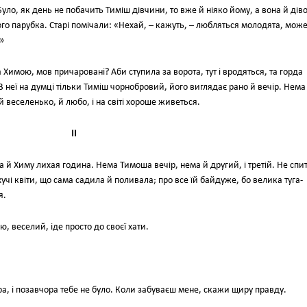
уло, як день не побачить Тиміш дівчини, то вже й ніяко йому, а вона й діво
го парубка. Старі помічали: «Нехай, – кажуть, – любляться молодята, може
»
 Химою, мов причаровані? Аби ступила за ворота, тут і вродяться, та горда
. В неї на думці тільки Тиміш чорнобровий, його виглядає рано й вечір. Нема
й веселенько, й любо, і на світі хороше живеться.
II
ула й Химу лихая година. Нема Тимоша вечір, нема й другий, і третій. Не спи
учі квіти, що сама садила й поливала; про все їй байдуже, бо велика туга-
я.
, веселий, іде просто до своєї хати.
ра, і позавчора тебе не було. Коли забуваєш мене, скажи щиру правду.