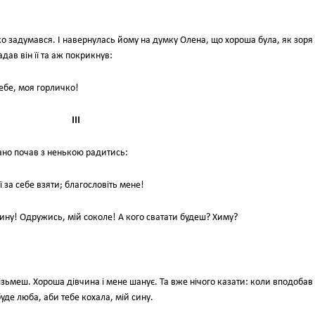
ко задумався. І навернулась йому на думку Олена, що хороша була, як зоря
адав він її та аж покрикнув:
ебе, моя горличко!
III
Рано почав з ненькою радитись:
ї за себе взяти; благословіть мене!
сину! Одружись, мій соколе! А кого сватати будеш? Химу?
візьмеш. Хороша дівчина і мене шанує. Та вже нічого казати: коли вподобав
уде люба, аби тебе кохала, мій сину.