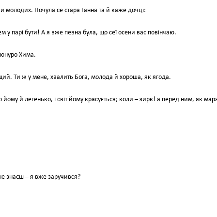
и молодих. Почула се стара Ганна та й каже дочці:
м у парі бути! А я вже певна була, що сеї осени вас повінчаю.
 понуро Хима.
ий. Ти ж у мене, хвалить Бога, молода й хороша, як ягода.
 йому й легенько, і світ йому красується; коли – зирк! а перед ним, як мар
 не знаєш – я вже заручився?