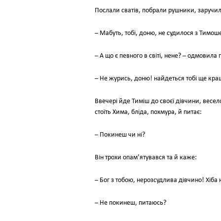
Послали сватів, побрали рушники, заручил
– Мабуть, тобі, доню, не судилося з Тимоше
– А що є певного в світі, нене? – одмовила
– Не журись, доню! найдеться тобі ще кращ
Ввечері йде Тиміш до своєї дівчини, весело
стоїть Хима, бліда, похмура, й питає:
– Покинеш чи ні?
Він трохи опам’ятувався та й каже:
– Бог з тобою, нерозсудлива дівчино! Хіба
– Не покинеш, питаюсь?