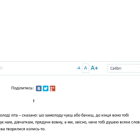
A+
A
Б)
-A
Calibri
Поділитись:
I
олоді літа – сказано: шо замолоду чуєш або бачиш, до кінця воно тобі
ує нам, дівчаткам, прядучи вовну, а ми, звісно, наче тобі душею всяке слов
дива творилися колись-то.