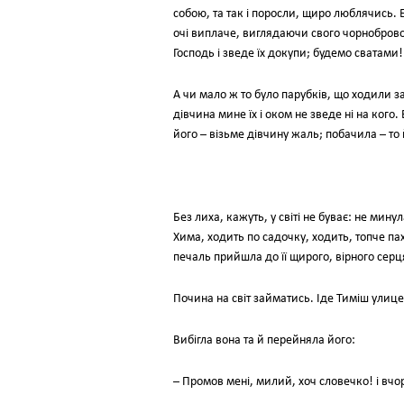
собою, та так і поросли, щиро люблячись. Б
очі виплаче, виглядаючи свого чорноброво
Господь і зведе їх докупи; будемо сватами!
А чи мало ж то було парубків, що ходили за
дівчина мине їх і оком не зведе ні на кого
його – візьме дівчину жаль; побачила – то 
Без лиха, кажуть, у світі не буває: не мин
Хима, ходить по садочку, ходить, топче пах
печаль прийшла до її щирого, вірного серц
Почина на світ займатись. Іде Тиміш улицею
Вибігла вона та й перейняла його:
– Промов мені, милий, хоч словечко! і вчо