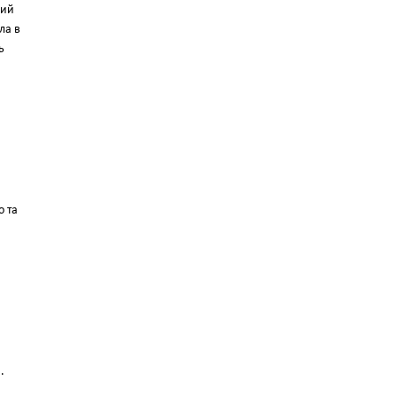
кий
ла в
ь
о та
.