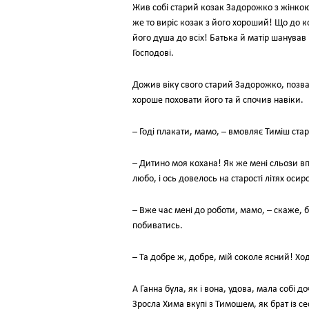
Жив собі старий козак Задорожко з жінкою 
же то виріс козак з його хороший! Що до к
його душа до всіх! Батька й матір шанував
Господові.
Дожив віку свого старий Задорожко, позвав
хороше поховати його та й спочив навіки.
– Годі плакати, мамо, – вмовляє Тиміш стару
– Дитино моя кохана! Як же мені сльози вп
любо, і ось довелось на старості літях осиро
– Вже час мені до роботи, мамо, – скаже, бу
побиватись.
– Та добре ж, добре, мій соколе ясний! Ход
А Ганна була, як і вона, удова, мала собі 
Зросла Хима вкупі з Тимошем, як брат із с