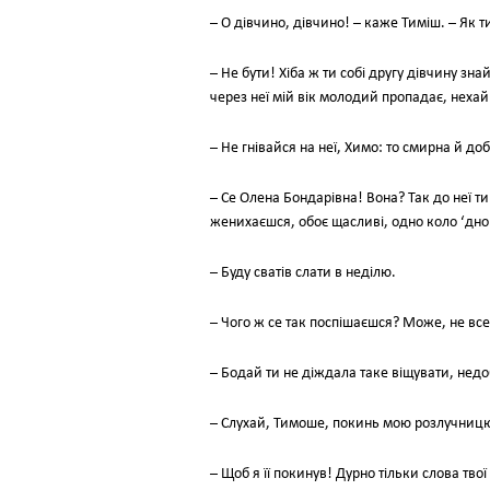
– О дівчино, дівчино! – каже Тиміш. – Як 
– Не бути! Хіба ж ти собі другу дівчину з
через неї мій вік молодий пропадає, нехай
– Не гнівайся на неї, Химо: то смирна й до
– Се Олена Бондарівна! Вона? Так до неї ти
женихаєшся, обоє щасливі, одно коло ‘дног
– Буду сватів слати в неділю.
– Чого ж се так поспішаєшся? Може, не все
– Бодай ти не діждала таке віщувати, нед
– Слухай, Тимоше, покинь мою розлучницю! 
– Щоб я її покинув! Дурно тільки слова тво