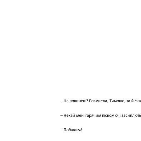
– Не покинеш? Розмисли, Тимоше, та й ска
– Нехай мені гарячим піском очі засиплют
– Побачим!