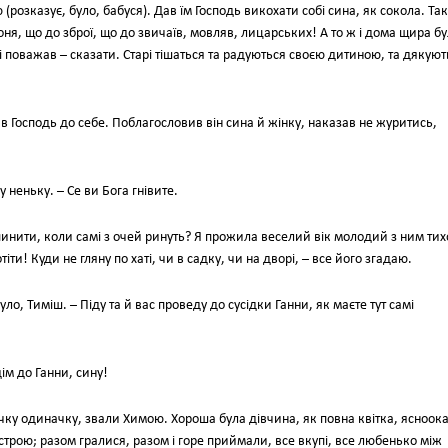
(розказує, було, бабуся). Дав їм Господь викохати собі сина, як сокола. Та
оня, що до зброї, що до звичаїв, мовляв, лицарських! А то ж і дома щира бу
 і поважав – сказати. Старі тішаться та радуються своєю дитиною, та дякуют
 Господь до себе. Поблагословив він сина й жінку, наказав не журитись,
 неньку. – Се ви Бога гнівите.
инити, коли самі з очей ринуть? Я прожила веселий вік молодий з ним тих
тіти! Куди не гляну по хаті, чи в садку, чи на дворі, – все його згадаю.
ло, Тиміш. – Піду та й вас проведу до сусідки Ганни, як маєте тут самі
ім до Ганни, сину!
дочку одиначку, звали Химою. Хороша була дівчина, як повна квітка, ясноока
естрою; разом гралися, разом і горе приймали, все вкупі, все любенько між