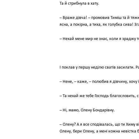
Та й стрибнула в хату.
– Враже дівча! – промовив Тиміш та й тяж
ясна, а покірна, а тиха, як голубка сива! Зг
– Нехай мене мир не знає, коли я зраджу т
І поклав у першу неділю сватів засилати. 
– Нене, – каже, – полюбив я дівчину, хочу ї
– Та нехай же тебе Господь благословить, 
– Ні, мамо, Олену Бондарівну.
– Олену? А я все сподівалась, що ти Химу 
Олену, бери Олену, а мені кожна невістка б