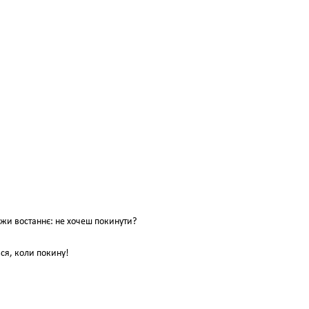
жи востаннє: не хочеш покинути?
ься, коли покину!