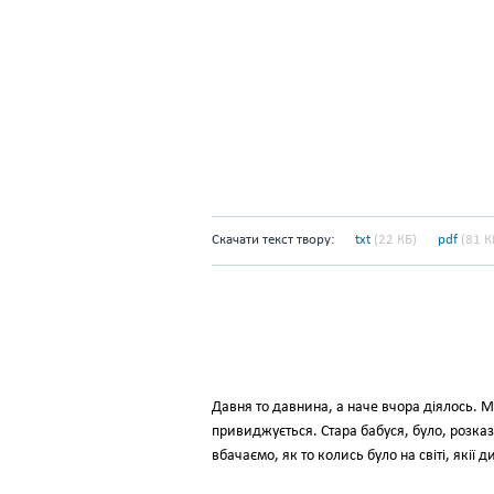
Скачати текст твору:
txt
(22 КБ)
pdf
(81 К
Давня то давнина, а наче вчора діялось. М
привиджується. Стара бабуся, було, розказ
вбачаємо, як то колись було на світі, якії 