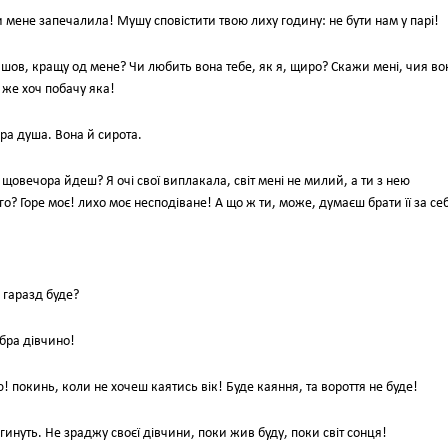
ти мене запечалила! Мушу сповістити твою лиху годину: не бути нам у парі!
найшов, кращу од мене? Чи любить вона тебе, як я, щиро? Скажи мені, чия во
 же хоч побачу яка!
бра душа. Вона й сирота.
 щовечора йдеш? Я очі свої виплакала, світ мені не милий, а ти з нею
о? Горе моє! лихо моє несподіване! А що ж ти, може, думаєш брати її за се
 гаразд буде?
обра дівчино!
покинь, коли не хочеш каятись вік! Буде каяння, та вороття не буде!
ї гинуть. Не зраджу своєї дівчини, поки жив буду, поки світ сонця!