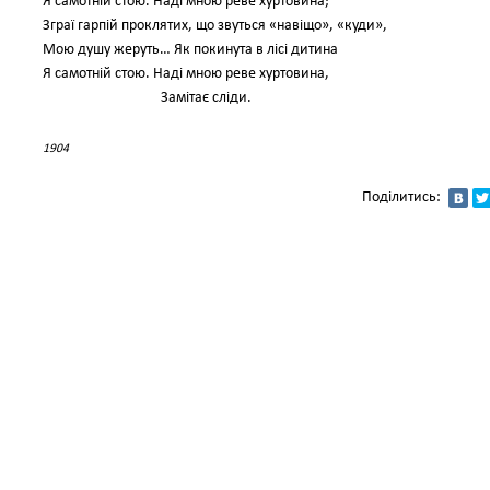
Я самотній стою. Наді мною реве хуртовина;
Зграї гарпій проклятих, що звуться «навіщо», «куди»,
Мою душу жеруть… Як покинута в лісі дитина
Я самотній стою. Наді мною реве хуртовина,
Замітає сліди.
1904
Поділитись: