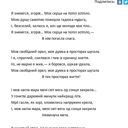
Поділитись:
Я знемігся, згорів… Моє серце на попіл зотліло.
Мою душу самотню пожерла гадюка-нудьга,
І, безсилий, хилюсь я, хоч ще молоде моє тіло…
Я знемігся, згорів… Моє серце на попіл зотліло,—
В нім погасла снага.
Мов свобідний орел, моя думка в просторах шугала.
І я, спраглий, схилявся і пив із криниці знаття.
Ні, не марно я жив,— я боровся, шукав ідеала,
Мов свобідний орел, моя думка в просторах шугала
В тих просторах життя!
І мов нагла мара мені світ весь од сонця закрила…
У гонитві даремній минули найкращі літа.
Мрії гасли, як зорі, зломились напружені крила,
І, мов нагла мара, мені світ весь од сонця закрила
Неминуча мета.