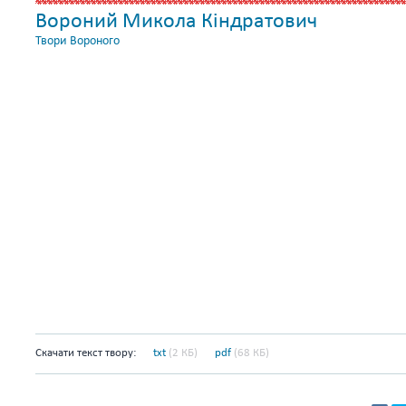
Вороний Микола Кіндратович
Твори Вороного
Скачати текст твору:
txt
(2 КБ)
pdf
(68 КБ)