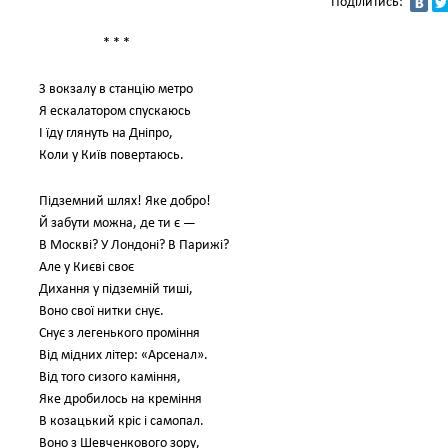
Поділитись:
* * *
З вокзалу в станцію метро
Я ескалатором спускаюсь
І їду глянуть на Дніпро,
Коли у Київ повертаюсь.
Підземний шлях! Яке добро!
Й забути можна, де ти є —
В Москві? У Лондоні? В Парижі?
Але у Києві своє
Дихання у підземній тиші,
Воно свої нитки снує.
Снує з легенького проміння
Від мідних літер: «Арсенал».
Від того сизого каміння,
Яке дробилось на креміння
В козацький кріс і самопал.
Воно з Шевченкового зору,