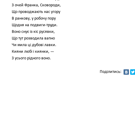
З очей Франка, Сковороди,
Що проводжають нас угору
В ранкову, у робочу пору
Щодня на подвиги-труди.
Воно снує із кіс русявки,
Що тут розводила вапно
Чи мила ці дубові лавки.
Кияни любі і киянки, —
З усього рідного воно.
Поділитись: