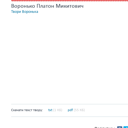
Воронько Платон Микитович
Твори Воронька
Скачати текст твору:
txt
(1 КБ)
pdf
(55 КБ)