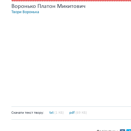
Воронько Платон Микитович
Твори Воронька
Скачати текст твору:
txt
(1 КБ)
pdf
(69 КБ)