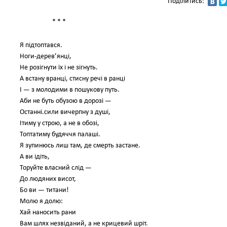
Поділитись:
* * *
Я підтоптався.
Ноги-дерев’янці,
Не розігнути їх і не зігнуть.
А встану вранці, стисну речі в ранці
І — з молодими в пошукову путь.
Аби не буть обузою в дорозі —
Останні.сили вичерпну з душі,
Ітиму у строю, а не в обозі,
Топтатиму будяччя палаші.
Я зупинюсь лиш там, де смерть застане.
А ви ідіть,
Торуйте власний слід —
До людяних висот,
Бо ви — титани!
Молю я долю:
Хай наносить рани
Вам шлях незвіданий, а не крицевий шріт.