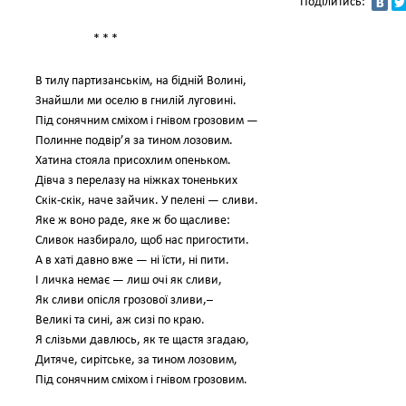
Поділитись:
* * *
В тилу партизанськім, на бідній Волині,
Знайшли ми оселю в гнилій луговині.
Під сонячним сміхом і гнівом грозовим —
Полинне подвір’я за тином лозовим.
Хатина стояла присохлим опеньком.
Дівча з перелазу на ніжках тоненьких
Скік-скік, наче зайчик. У пелені — сливи.
Яке ж воно раде, яке ж бо щасливе:
Сливок назбирало, щоб нас пригостити.
А в хаті давно вже — ні їсти, ні пити.
І личка немає — лиш очі як сливи,
Як сливи опісля грозової зливи,–
Великі та сині, аж сизі по краю.
Я слізьми давлюсь, як те щастя згадаю,
Дитяче, сирітське, за тином лозовим,
Під сонячним сміхом і гнівом грозовим.