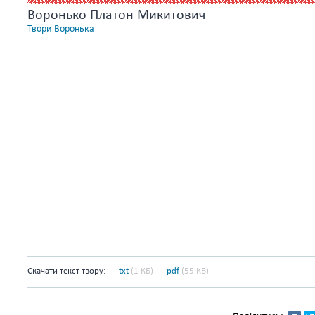
Воронько Платон Микитович
Твори Воронька
Скачати текст твору:
txt
(1 КБ)
pdf
(55 КБ)