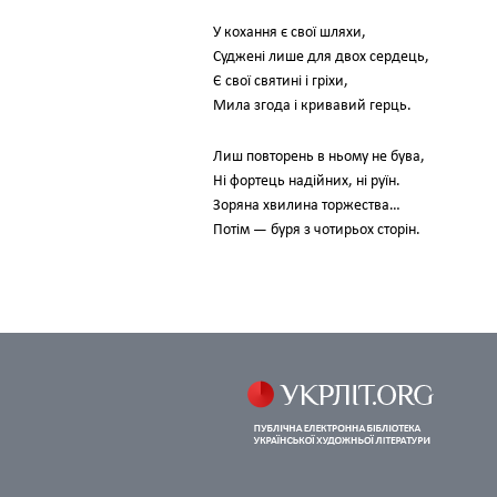
У кохання є свої шляхи,
Суджені лише для двох сердець,
Є свої святині і гріхи,
Мила згода і кривавий герць.
Лиш повторень в ньому не бува,
Ні фортець надійних, ні руїн.
Зоряна хвилина торжества…
Потім — буря з чотирьох сторін.