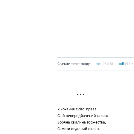
Скачати текст твору:
txt
(950 Б)
pdf
(54 К
* * *
У кохання є свої права,
Свій непередбачений талан:
Зоряна хвилина торжества,
Самоти студений океан.