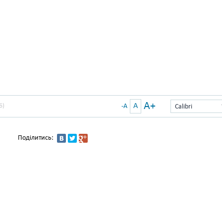
A+
A
Б)
-A
Calibri
Поділитись: