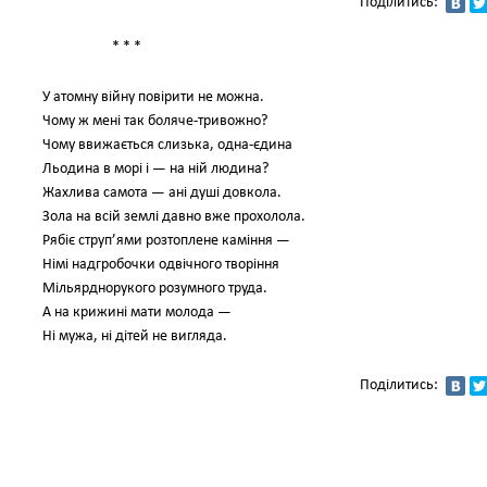
Поділитись:
* * *
У атомну війну повірити не можна.
Чому ж мені так боляче-тривожно?
Чому ввижається слизька, одна-єдина
Льодина в морі і — на ній людина?
Жахлива самота — ані душі довкола.
Зола на всій землі давно вже прохолола.
Рябіє струп’ями розтоплене каміння —
Німі надгробочки одвічного творіння
Мільярднорукого розумного труда.
А на крижині мати молода —
Ні мужа, ні дітей не вигляда.
Поділитись: