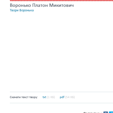
Воронько Платон Микитович
Твори Воронька
Скачати текст твору:
txt
(1 КБ)
pdf
(54 КБ)