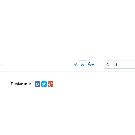
A+
A
Б)
-A
Calibri
Поділитись: