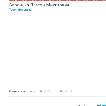
Воронько Платон Микитович
Твори Воронька
Скачати текст твору:
txt
(899 Б)
pdf
(54 КБ)