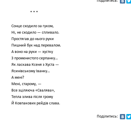
Поділитись:
* * *
Сонце сходило за гуком,
Ні, не сходило — спливало.
Простягав до нього руки
Пишний бук над перевалом.
А воно на руки — хустку
З променистого серпанку…
Як ласкава Ксеня з Хуста —
Ясинівському Іванку…
А мені?
Мені, старому, —
Все зціляюча «Свалява»,
Тепла злива після грому
Й Ковпакових рейдів слава.
Поділитись: