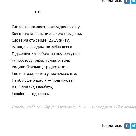
Поділитись:
* * *
Слова не штампують, як мідну грошву,
Хоч штампи-шрифти знакомиті здавна.
Слова мають серце і душу живу.
їм так, як і людям, потрібна весна
Під сонячним небом, на щедрому полі.
їм простору треба, крилатої волі,
Родини близької, і рідної хати,
І новонароджень в устах немовляти.
Найбільше їх щастя — поезії мова:
В ній подвиг, і пам’ять,
І совість — од слова.
Воронько П. М.
Збірка «Осениця». Ч. 2 — К.: Радянський письме
Поділитись: