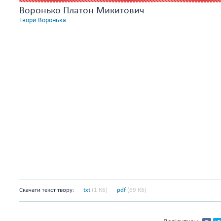
Воронько Платон Микитович
Твори Воронька
Скачати текст твору:
txt
(1 КБ)
pdf
(69 КБ)