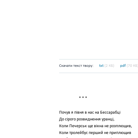
Скачати текст твору:
txt
(2 КБ)
pdf
(70 КБ
* * *
Почув я півня в нас на Бессарабці
До сірого розвиднення уранці,
Коли Печерськ ще вікна не розплющив,
Коли тролейбус перший не приплющив