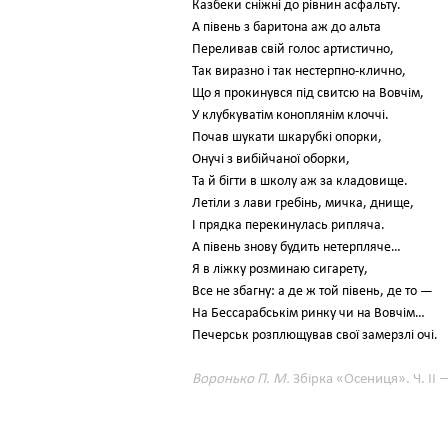
Казбеки сніжні до рівнин асфальту.
А півень з баритона аж до альта
Переливав свій голос артистично,
Так виразно і так нестерпно-клично,
Що я прокинувся під свитсю на Вовчім,
У клубкуватім коноплянім клоччі.
Почав шукати шкарубкі опорки,
Онучі з вибійчаної оборки,
Та й бігти в школу аж за кладовище.
Летіли з лави гребінь, мичка, днище,
І прядка перекинулась рипляча.
А півень знову будить нетерпляче…
Я в ліжку розминаю сигарету,
Все не збагну: а де ж той півень, де то —
На Бессарабськім ринку чи на Вовчім…
Печерськ розплющував свої замерзлі очі.
Воронько П. М.
Збірка «Осениця». Ч. ІІ