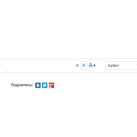
A+
A
)
-A
Calibri
Поділитись: