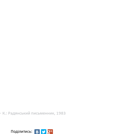
 — К.: Радянський письменник, 1983
Поділитись: