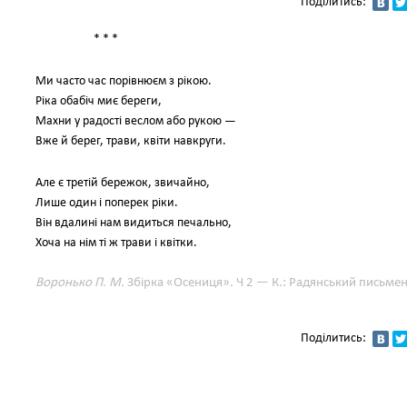
Поділитись:
* * *
Ми часто час порівнюєм з рікою.
Ріка обабіч миє береги,
Махни у радості веслом або рукою —
Вже й берег, трави, квіти навкруги.
Але є третій бережок, звичайно,
Лише один і поперек ріки.
Він вдалині нам видиться печально,
Хоча на нім ті ж трави і квітки.
Воронько П. М.
Збірка «Осениця». Ч 2 — К.: Радянський письмен
Поділитись: