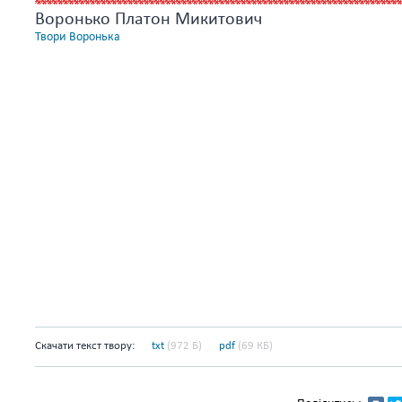
Воронько Платон Микитович
Твори Воронька
Скачати текст твору:
txt
(972 Б)
pdf
(69 КБ)